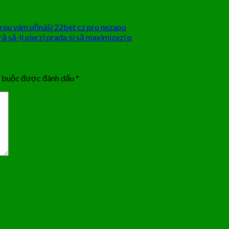
erou vám přináší 22bet cz pro nezapo
să-ți pierzi prada și să maximizezi p
t buộc được đánh dấu
*