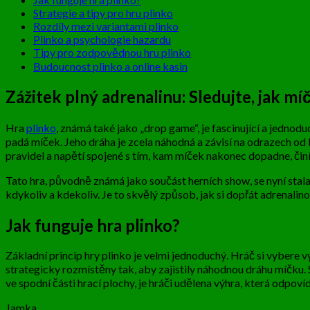
Strategie a tipy pro hru plinko
Rozdíly mezi variantami plinko
Plinko a psychologie hazardu
Tipy pro zodpovědnou hru plinko
Budoucnost plinko a online kasin
Zážitek plný adrenalinu: Sledujte, jak mí
Hra
plinko
, známá také jako „drop game“, je fascinující a jednodu
padá míček. Jeho dráha je zcela náhodná a závisí na odrazech od 
pravidel a napětí spojené s tím, kam míček nakonec dopadne, čin
Tato hra, původně známá jako součást herních show, se nyní stal
kdykoliv a kdekoliv. Je to skvělý způsob, jak si dopřát adrenal
Jak funguje hra plinko?
Základní princip hry plinko je velmi jednoduchý. Hráč si vybere vý
strategicky rozmístěny tak, aby zajistily náhodnou dráhu míčku
ve spodní části hrací plochy, je hráči udělena výhra, která odpov
Jamka