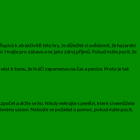
pívá k atraktivitě této hry. Je důležité si uvědomit, že hazardní
. Hrajte pro zábavu a ne jako zdroj příjmů. Pokud máte pocit, že
e vést k tomu, že hráči zapomenou na čas a peníze. Proto je tak
ozpočet a držte se ho. Nikdy nehrajte s penězi, které si nemůžete
ulzivnímu sázení. Nebojte se požádat o pomoc, pokud máte pocit,