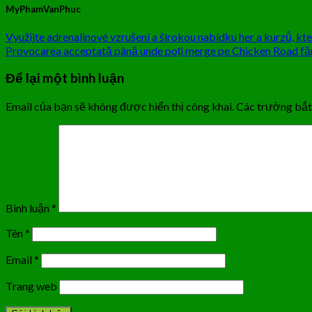
MyPhamVanPhuc
Využijte adrenalinové vzrušení a širokou nabídku her a kurzů, kt
Provocarea acceptată până unde poți merge pe Chicken Road fără 
Để lại một bình luận
Email của bạn sẽ không được hiển thị công khai.
Các trường bắ
Bình luận
*
Tên
*
Email
*
Trang web