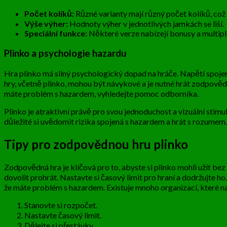
Počet kolíků:
Různé varianty mají různý počet kolíků, což
Výše výher:
Hodnoty výher v jednotlivých jamkách se liší.
Speciální funkce:
Některé verze nabízejí bonusy a multipl
Plinko a psychologie hazardu
Hra plinko má silný psychologický dopad na hráče. Napětí spojené 
hry, včetně plinko, mohou být návykové a je nutné hrát zodpovědn
máte problém s hazardem, vyhledejte pomoc odborníka.
Plinko je atraktivní právě pro svou jednoduchost a vizuální stimu
důležité si uvědomit rizika spojená s hazardem a hrát s rozumem.
Tipy pro zodpovědnou hru plinko
Zodpovědná hra je klíčová pro to, abyste si plinko mohli užít bez
dovolit prohrát. Nastavte si časový limit pro hraní a dodržujte h
že máte problém s hazardem. Existuje mnoho organizací, které 
Stanovte si rozpočet.
Nastavte časový limit.
Dělejte si přestávky.