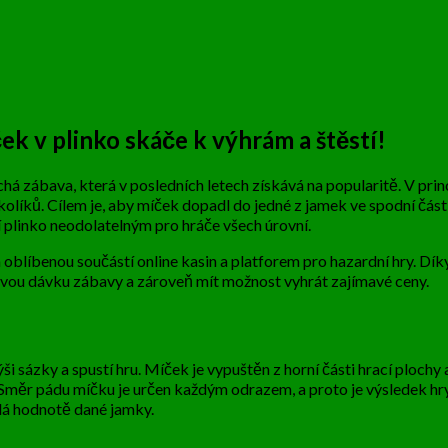
ček v plinko skáče k výhrám a štěstí!
chá zábava, která v posledních letech získává na popularitě. V princ
kolíků. Cílem je, aby míček dopadl do jedné z jamek ve spodní čás
í plinko neodolatelným pro hráče všech úrovní.
a oblíbenou součástí online kasin a platforem pro hazardní hry. Dí
inovou dávku zábavy a zároveň mít možnost vyhrát zajímavé ceny.
ši sázky a spustí hru. Míček je vypuštěn z horní části hrací plochy 
. Směr pádu míčku je určen každým odrazem, a proto je výsledek hr
ídá hodnotě dané jamky.