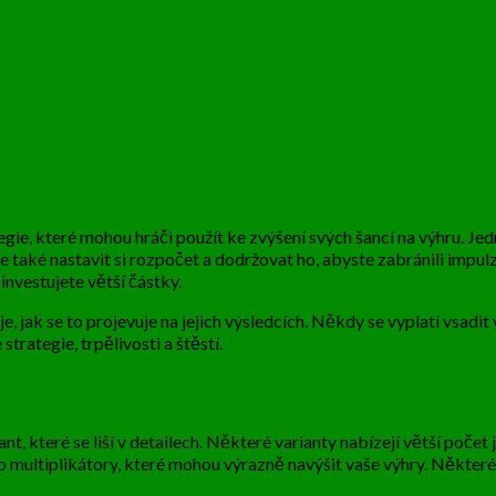
ategie, které mohou hráči použít ke zvýšení svých šancí na výhru. J
je také nastavit si rozpočet a dodržovat ho, abyste zabránili impulz
investujete větší částky.
 jak se to projevuje na jejich výsledcích. Někdy se vyplatí vsadit
trategie, trpělivosti a štěstí.
ant, které se liší v detailech. Některé varianty nabízejí větší poče
o multiplikátory, které mohou výrazně navýšit vaše výhry. Některé