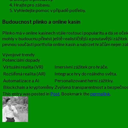
Hrajte pro zábavu.
Vyhledejte pomoc v případě potřeby.
Budoucnost plinko a online kasin
Plinko má v online kasinech stále rostoucí popularitu a dá se očeká
mohly v budoucnu přinést ještě realističtější a poutavější zážitek 
pevnou součástí portfolia online kasin a nabízet hráčům nejen zá
Vývojové trendy
Potenciální dopady
Virtuální realita (VR)
Imersivní zážitek pro hráče.
Rozšířená realita (AR)
Integrace hry do reálného světa.
Automatizace a AI
Personalizované herní zážitky.
Blockchain a kryptoměny
Zvýšená transparentnost a bezpečnos
This entry was posted in
Post
. Bookmark the
permalink
.