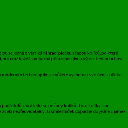
ipu se jedná o vertikální hrací plochu s řadou kolíků, po které
ti, přičemž každá jamka má přiřazenou jinou výhru. Jednoduchost
ky moderním technologiím si můžete vychutnat vzrušení z plinko
a padá dolů, odrážející se od řady kolíků. Tyto kolíky jsou
y zcela nepředvídatelný. Jakmile míček dopadne do jedné z jamek