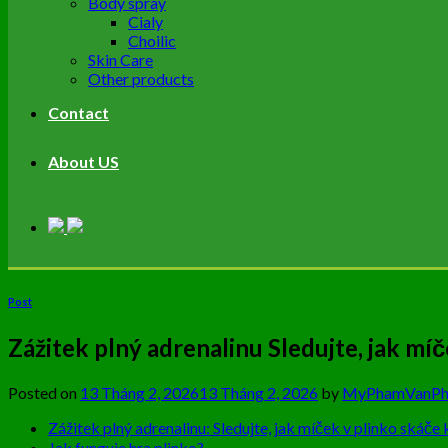
Body spray
Cialy
Choilic
Skin Care
Other products
Contact
About US
Post
Zážitek plný adrenalinu Sledujte, jak míč
Posted on
13 Tháng 2, 2026
13 Tháng 2, 2026
by
MyPhamVanPh
Zážitek plný adrenalinu: Sledujte, jak míček v plinko skáče 
Jak funguje hra plinko?