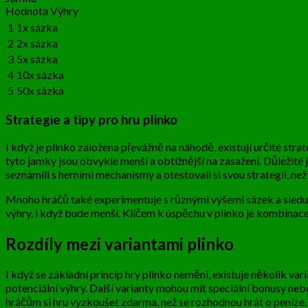
Hodnota Výhry
1
1x sázka
2
2x sázka
3
5x sázka
4
10x sázka
5
50x sázka
Strategie a tipy pro hru plinko
I když je plinko založena převážně na náhodě, existují určité str
tyto jamky jsou obvykle menší a obtížnější na zasažení. Důležité 
seznámili s herními mechanismy a otestovali si svou strategii, než 
Mnoho hráčů také experimentuje s různými výšemi sázek a sleduje,
výhry, i když bude menší. Klíčem k úspěchu v plinko je kombinace s
Rozdíly mezi variantami plinko
I když se základní princip hry plinko nemění, existuje několik vari
potenciální výhry. Další varianty mohou mít speciální bonusy neb
hráčům si hru vyzkoušet zdarma, než se rozhodnou hrát o peníze.