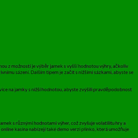
ednou z možností je výběr jamek s vyšší hodnotou výhry, ačkoliv
ivnímu sázení. Dalším tipem je začít s nižšími sázkami, abyste se
 více na jamky s nižší hodnotou, abyste zvýšili pravděpodobnost
t jamek s různými hodnotami výher, což zvyšuje volatilitu hry a
 online kasina nabízejí také demo verzi plinko, která umožňuje