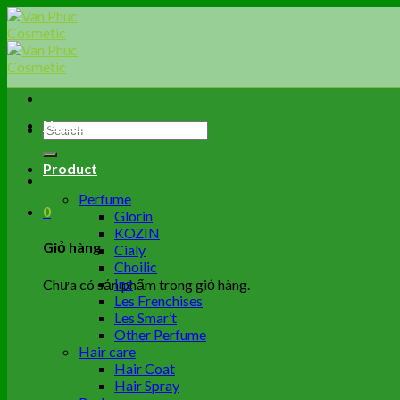
Skip
to
content
Home
Tìm
kiếm:
Product
Perfume
0
Glorin
KOZIN
Giỏ hàng
Cialy
Choilic
Inz
Chưa có sản phẩm trong giỏ hàng.
Les Frenchises
Les Smar’t
Other Perfume
Hair care
Hair Coat
Hair Spray