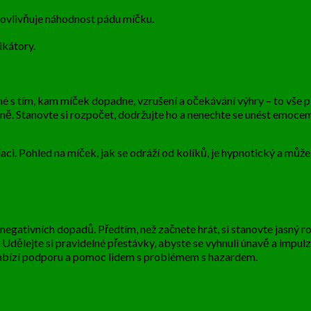
 ovlivňuje náhodnost pádu míčku.
ikátory.
s tím, kam míček dopadne, vzrušení a očekávání výhry – to vše přis
ě. Stanovte si rozpočet, dodržujte ho a nenechte se unést emocemi
laci. Pohled na míček, jak se odráží od kolíků, je hypnotický a můž
 negativních dopadů. Předtím, než začnete hrát, si stanovte jasný r
o. Udělejte si pravidelné přestávky, abyste se vyhnuli únavě a imp
nabízí podporu a pomoc lidem s problémem s hazardem.