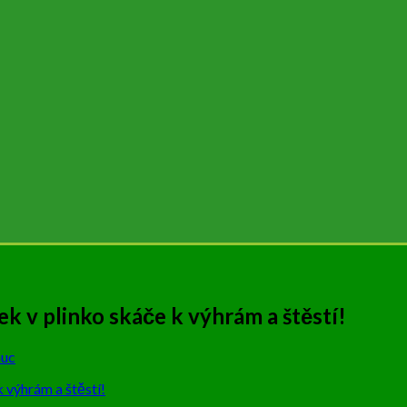
ek v plinko skáče k výhrám a štěstí!
uc
k výhrám a štěstí!