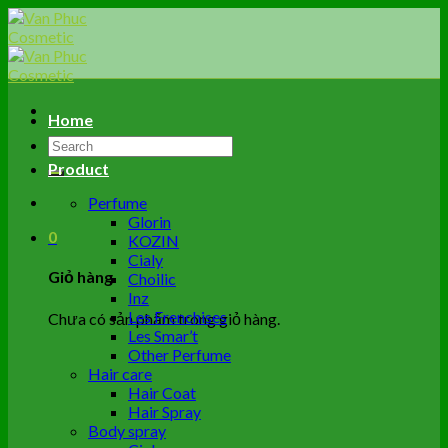
Skip
to
content
Home
Tìm
kiếm:
Product
Perfume
Glorin
0
KOZIN
Cialy
Giỏ hàng
Choilic
Inz
Les Frenchises
Chưa có sản phẩm trong giỏ hàng.
Les Smar’t
Other Perfume
Hair care
Hair Coat
Hair Spray
Body spray