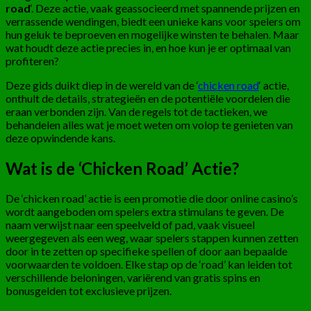
road
‘. Deze actie, vaak geassocieerd met spannende prijzen en
verrassende wendingen, biedt een unieke kans voor spelers om
hun geluk te beproeven en mogelijke winsten te behalen. Maar
wat houdt deze actie precies in, en hoe kun je er optimaal van
profiteren?
Deze gids duikt diep in de wereld van de ‘
chicken road
‘ actie,
onthult de details, strategieën en de potentiële voordelen die
eraan verbonden zijn. Van de regels tot de tactieken, we
behandelen alles wat je moet weten om volop te genieten van
deze opwindende kans.
Wat is de ‘Chicken Road’ Actie?
De ‘chicken road’ actie is een promotie die door online casino’s
wordt aangeboden om spelers extra stimulans te geven. De
naam verwijst naar een speelveld of pad, vaak visueel
weergegeven als een weg, waar spelers stappen kunnen zetten
door in te zetten op specifieke spellen of door aan bepaalde
voorwaarden te voldoen. Elke stap op de ‘road’ kan leiden tot
verschillende beloningen, variërend van gratis spins en
bonusgelden tot exclusieve prijzen.