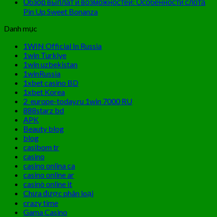
Обзор выплат и возможностей: Особенности слота
Pin Up Sweet Bonanza
Danh mục
1WIN Official In Russia
1win Turkiye
1win uzbekistan
1winRussia
1xbet casino BD
1xbet Korea
2_europe-today.ru 1win 7000 RU
888starz bd
APK
Beauty blog
blog
casibom tr
casino
casino onlina ca
casino online ar
casinò online it
Chưa được phân loại
crazy time
Gama Casino