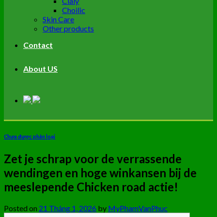
Cialy
Choilic
Skin Care
Other products
Contact
About US
Chưa được phân loại
Zet je schrap voor de verrassende
wendingen en hoge winkansen bij de
meeslepende Chicken road actie!
Posted on
21 Tháng 1, 2026
by
MyPhamVanPhuc