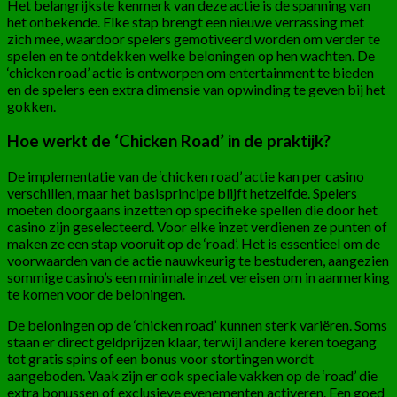
Het belangrijkste kenmerk van deze actie is de spanning van
het onbekende. Elke stap brengt een nieuwe verrassing met
zich mee, waardoor spelers gemotiveerd worden om verder te
spelen en te ontdekken welke beloningen op hen wachten. De
‘chicken road’ actie is ontworpen om entertainment te bieden
en de spelers een extra dimensie van opwinding te geven bij het
gokken.
Hoe werkt de ‘Chicken Road’ in de praktijk?
De implementatie van de ‘chicken road’ actie kan per casino
verschillen, maar het basisprincipe blijft hetzelfde. Spelers
moeten doorgaans inzetten op specifieke spellen die door het
casino zijn geselecteerd. Voor elke inzet verdienen ze punten of
maken ze een stap vooruit op de ‘road’. Het is essentieel om de
voorwaarden van de actie nauwkeurig te bestuderen, aangezien
sommige casino’s een minimale inzet vereisen om in aanmerking
te komen voor de beloningen.
De beloningen op de ‘chicken road’ kunnen sterk variëren. Soms
staan er direct geldprijzen klaar, terwijl andere keren toegang
tot gratis spins of een bonus voor stortingen wordt
aangeboden. Vaak zijn er ook speciale vakken op de ‘road’ die
extra bonussen of exclusieve evenementen activeren. Een goed