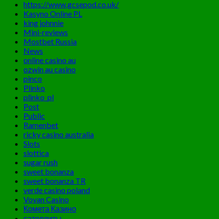
https://www.gcsepod.co.uk/
Kasyno Online PL
king johnnie
Mini-reviews
Mostbet Russia
News
online casino au
ozwin au casino
pinco
Plinko
plinko_pl
Post
Public
Ramenbet
ricky casino australia
Slots
slottica
sugar rush
sweet bonanza
sweet bonanza TR
verde casino poland
Vovan Casino
Комета Казино
сателлиты