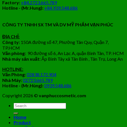
Factory:
+84.2723.665.789
Hotline - (Mr.Hung):
+84.939.548.686
CÔNG TY TNHH SX TM VÀ DV MỸ PHẨM VẠN PHÚC
ĐỊA CHỈ:
Công ty:
150A đường số 47, Phường Tân Quy, Quận 7,
TP.HCM
Văn phòng:
90 đường số 6, An Lạc A, quận Bình Tân, TP. HCM
Nhà máy sản xuất:
Ấp Bình Tây xã Tân Bình , Tân Trụ, Long An
HOTLINE:
Văn Phòng:
02838.172.904
Nhà Máy:
02723.665.789
Hotline - (Mr.Hùng):
0939.548.686
Copyright 2026 ©
vanphuccosmetic.com
Tìm
kiếm:
Home
Product