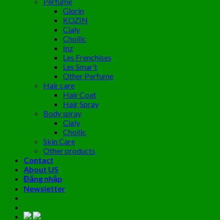
Perfume
Glorin
KOZIN
Cialy
Choilic
Inz
Les Frenchises
Les Smar’t
Other Perfume
Hair care
Hair Coat
Hair Spray
Body spray
Cialy
Choilic
Skin Care
Other products
Contact
About US
Đăng nhập
Newsletter