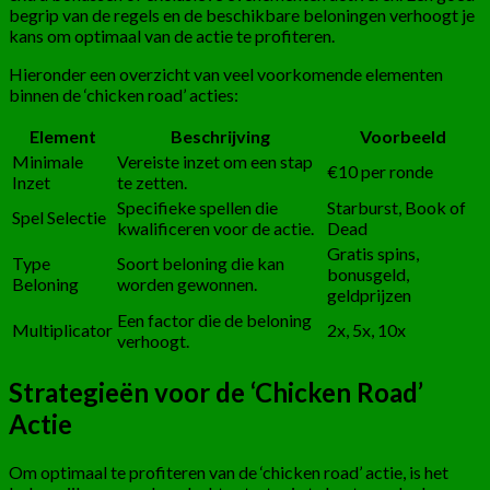
begrip van de regels en de beschikbare beloningen verhoogt je
kans om optimaal van de actie te profiteren.
Hieronder een overzicht van veel voorkomende elementen
binnen de ‘chicken road’ acties:
Element
Beschrijving
Voorbeeld
Minimale
Vereiste inzet om een stap
€10 per ronde
Inzet
te zetten.
Specifieke spellen die
Starburst, Book of
Spel Selectie
kwalificeren voor de actie.
Dead
Gratis spins,
Type
Soort beloning die kan
bonusgeld,
Beloning
worden gewonnen.
geldprijzen
Een factor die de beloning
Multiplicator
2x, 5x, 10x
verhoogt.
Strategieën voor de ‘Chicken Road’
Actie
Om optimaal te profiteren van de ‘chicken road’ actie, is het