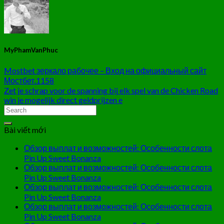
MyPhamVanPhuc
Mostbet зеркало рабочее – Вход на официальный сайт
Мостбет.1158
Zet je schrap voor de spanning bij elk spel van de Chicken Road
win je mogelijk direct geldprijzen e
Bài viết mới
Обзор выплат и возможностей: Особенности слота
Pin Up Sweet Bonanza
Обзор выплат и возможностей: Особенности слота
Pin Up Sweet Bonanza
Обзор выплат и возможностей: Особенности слота
Pin Up Sweet Bonanza
Обзор выплат и возможностей: Особенности слота
Pin Up Sweet Bonanza