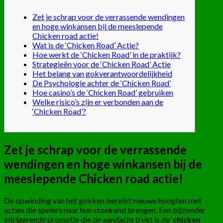
Zet je schrap voor de verrassende wendingen
en hoge winkansen bij de meeslepende
Chicken road actie!
Wat is de ‘Chicken Road’ Actie?
Hoe werkt de ‘Chicken Road’ in de praktijk?
Strategieën voor de ‘Chicken Road’ Actie
Het belang van gokverantwoordelijkheid
De Psychologie achter de ‘Chicken Road’
Hoe casino’s de ‘Chicken Road’ gebruiken
Welke risico’s zijn er verbonden aan de
‘Chicken Road’?
Zet je schrap voor de verrassende
wendingen en hoge winkansen bij de
meeslepende Chicken road actie!
De opwinding van het gokken bereikt nieuwe hoogten met
acties die spelers naar hun stoelrand brengen. Een bijzonder
intrigerende promotie die de aandacht trekt is de ‘
chicken