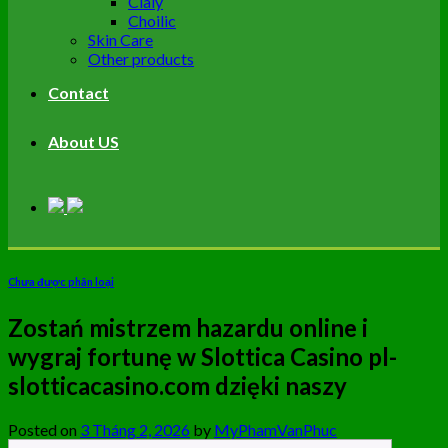
Cialy
Choilic
Skin Care
Other products
Contact
About US
Chưa được phân loại
Zostań mistrzem hazardu online i
wygraj fortunę w Slottica Casino pl-
slotticacasino.com dzięki naszy
Posted on
3 Tháng 2, 2026
by
MyPhamVanPhuc