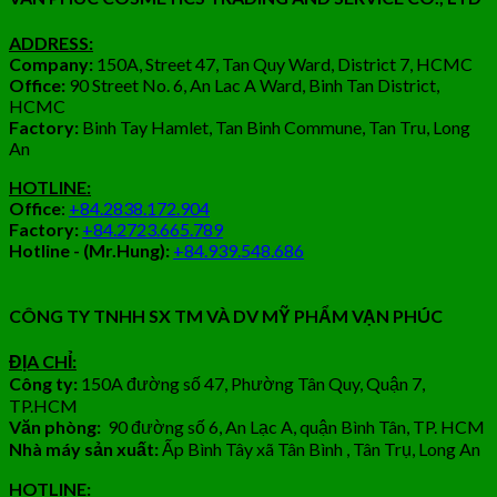
ADDRESS:
Company:
150A, Street 47, Tan Quy Ward, District 7, HCMC
Office:
90 Street No. 6, An Lac A Ward, Binh Tan District,
HCMC
Factory:
Binh Tay Hamlet, Tan Binh Commune, Tan Tru, Long
An
HOTLINE:
Office
:
+84.2838.172.904
Factory:
+84.2723.665.789
Hotline - (Mr.Hung):
+84.939.548.686
CÔNG TY TNHH SX TM VÀ DV MỸ PHẨM VẠN PHÚC
ĐỊA CHỈ:
Công ty:
150A đường số 47, Phường Tân Quy, Quận 7,
TP.HCM
Văn phòng:
90 đường số 6, An Lạc A, quận Bình Tân, TP. HCM
Nhà máy sản xuất:
Ấp Bình Tây xã Tân Bình , Tân Trụ, Long An
HOTLINE: