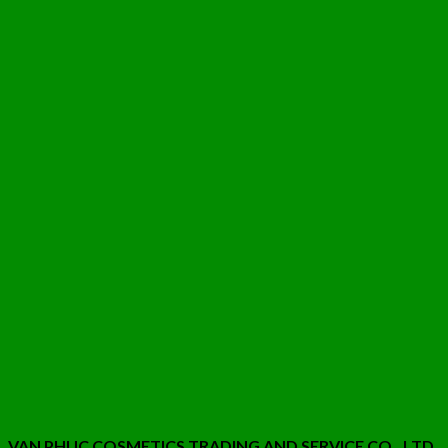
VAN PHUC COSMETICS TRADING AND SERVICE CO., LTD