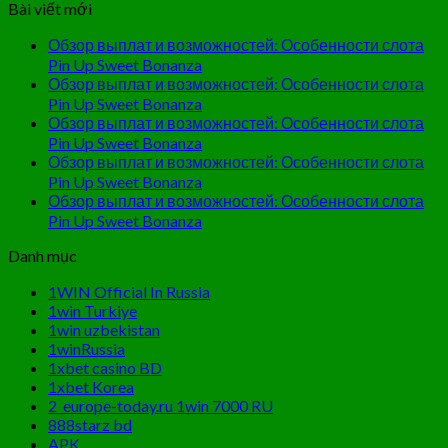
Bài viết mới
Обзор выплат и возможностей: Особенности слота
Pin Up Sweet Bonanza
Обзор выплат и возможностей: Особенности слота
Pin Up Sweet Bonanza
Обзор выплат и возможностей: Особенности слота
Pin Up Sweet Bonanza
Обзор выплат и возможностей: Особенности слота
Pin Up Sweet Bonanza
Обзор выплат и возможностей: Особенности слота
Pin Up Sweet Bonanza
Danh mục
1WIN Official In Russia
1win Turkiye
1win uzbekistan
1winRussia
1xbet casino BD
1xbet Korea
2_europe-today.ru 1win 7000 RU
888starz bd
APK