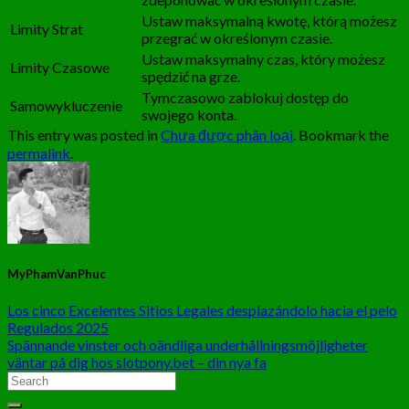
Ustaw maksymalną kwotę, którą możesz
Limity Strat
przegrać w określonym czasie.
Ustaw maksymalny czas, który możesz
Limity Czasowe
spędzić na grze.
Tymczasowo zablokuj dostęp do
Samowykluczenie
swojego konta.
This entry was posted in
Chưa được phân loại
. Bookmark the
permalink
.
MyPhamVanPhuc
Los cinco Excelentes Sitios Legales desplazándolo hacia el pelo
Regulados 2025
Spännande vinster och oändliga underhållningsmöjligheter
väntar på dig hos slotpony.bet – din nya fa