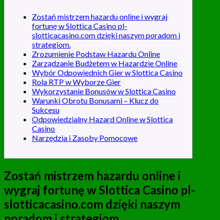
Zostań mistrzem hazardu online i wygraj
fortunę w Slottica Casino pl-
slotticacasino.com dzięki naszym poradom i
strategiom.
Zrozumienie Podstaw Hazardu Online
Zarządzanie Budżetem w Hazardzie Online
Wybór Odpowiednich Gier w Slottica Casino
Rola RTP w Wyborze Gier
Wykorzystanie Bonusów w Slottica Casino
Warunki Obrotu Bonusami – Klucz do
Sukcesu
Odpowiedzialny Hazard Online w Slottica
Casino
Narzędzia i Zasoby Pomocowe
Zostań mistrzem hazardu online i
wygraj fortunę w Slottica Casino pl-
slotticacasino.com dzięki naszym
poradom i strategiom.