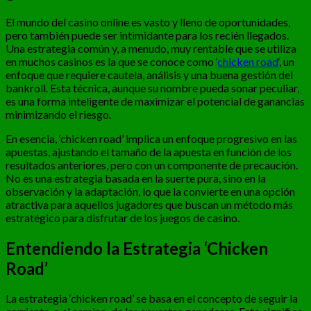
El mundo del casino online es vasto y lleno de oportunidades,
pero también puede ser intimidante para los recién llegados.
Una estrategia común y, a menudo, muy rentable que se utiliza
en muchos casinos es la que se conoce como ‘
chicken road
‘, un
enfoque que requiere cautela, análisis y una buena gestión del
bankroll. Esta técnica, aunque su nombre pueda sonar peculiar,
es una forma inteligente de maximizar el potencial de ganancias
minimizando el riesgo.
En esencia, ‘chicken road’ implica un enfoque progresivo en las
apuestas, ajustando el tamaño de la apuesta en función de los
resultados anteriores, pero con un componente de precaución.
No es una estrategia basada en la suerte pura, sino en la
observación y la adaptación, lo que la convierte en una opción
atractiva para aquellos jugadores que buscan un método más
estratégico para disfrutar de los juegos de casino.
Entendiendo la Estrategia ‘Chicken
Road’
La estrategia ‘chicken road’ se basa en el concepto de seguir la