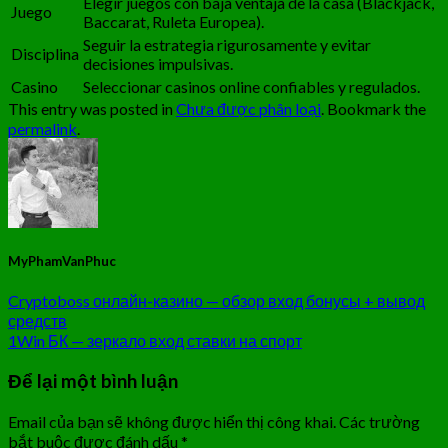
Elegir juegos con baja ventaja de la casa (Blackjack,
Juego
Baccarat, Ruleta Europea).
Seguir la estrategia rigurosamente y evitar
Disciplina
decisiones impulsivas.
Casino
Seleccionar casinos online confiables y regulados.
This entry was posted in
Chưa được phân loại
. Bookmark the
permalink
.
MyPhamVanPhuc
Cryptoboss онлайн-казино — обзор вход бонусы + вывод
средств
1Win БК — зеркало вход ставки на спорт
Để lại một bình luận
Email của bạn sẽ không được hiển thị công khai.
Các trường
bắt buộc được đánh dấu
*