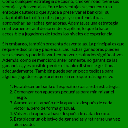
Como cualquier estrategia de casino, ‘chicken road’ tiene sus
ventajas y desventajas. Entre las ventajas se encuentra su
enfoque cauteloso que ayuda a preservar el bankroll, su
adaptabilidad a diferentes juegos y su potencial para
aprovechar las rachas ganadoras. Además, es una estrategia
relativamente fácil de aprender y aplicar, lo que la hace
accesible a jugadores de todos los niveles de experiencia.
Sin embargo, también presenta desventajas. La principal es que
requiere disciplina y paciencia. Las rachas ganadoras pueden
ser escasas, y puede llevar tiempo ver resultados significativos.
Además, como se mencionó anteriormente, no garantiza las
ganancias, y es posible perder el bankroll si no se gestiona
adecuadamente. También puede ser un poco tediosa para
algunos jugadores que prefieren un enfoque más agresivo.
Establecer un bankroll específico para esta estrategia.
Comenzar con apuestas pequeñas para minimizar el
riesgo.
Aumentar el tamaño de la apuesta después de cada
victoria, pero de forma gradual.
Volver a la apuesta base después de cada derrota.
Establecer un objetivo de ganancias y retirarse una vez
alcanzado.