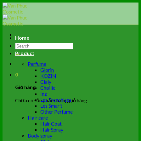
Skip
to
content
Home
Tìm
kiếm:
Product
Perfume
Glorin
0
KOZIN
Cialy
Giỏ hàng
Choilic
Inz
Les Frenchises
Chưa có sản phẩm trong giỏ hàng.
Les Smar’t
Other Perfume
Hair care
Hair Coat
Hair Spray
Body spray