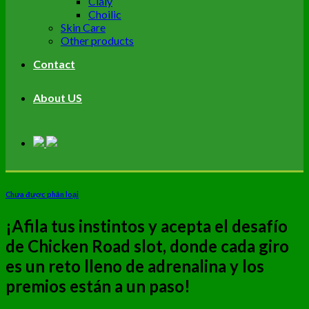
Cialy
Choilic
Skin Care
Other products
Contact
About US
Chưa được phân loại
¡Afila tus instintos y acepta el desafío
de Chicken Road slot, donde cada giro
es un reto lleno de adrenalina y los
premios están a un paso!