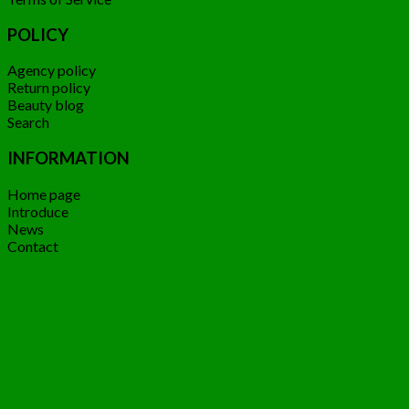
POLICY
Agency policy
Return policy
Beauty blog
Search
INFORMATION
Home page
Introduce
News
Contact