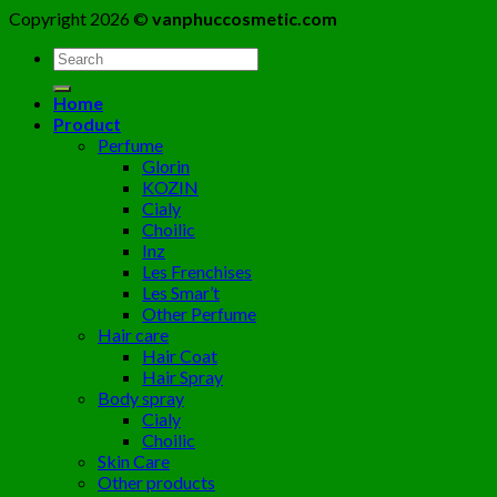
Copyright 2026 ©
vanphuccosmetic.com
Tìm
kiếm:
Home
Product
Perfume
Glorin
KOZIN
Cialy
Choilic
Inz
Les Frenchises
Les Smar’t
Other Perfume
Hair care
Hair Coat
Hair Spray
Body spray
Cialy
Choilic
Skin Care
Other products