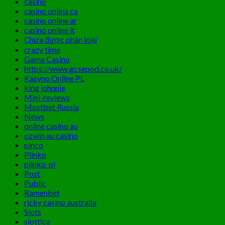
casino
casino onlina ca
casino online ar
casinò online it
Chưa được phân loại
crazy time
Gama Casino
https://www.gcsepod.co.uk/
Kasyno Online PL
king johnnie
Mini-reviews
Mostbet Russia
News
online casino au
ozwin au casino
pinco
Plinko
plinko_pl
Post
Public
Ramenbet
ricky casino australia
Slots
slottica