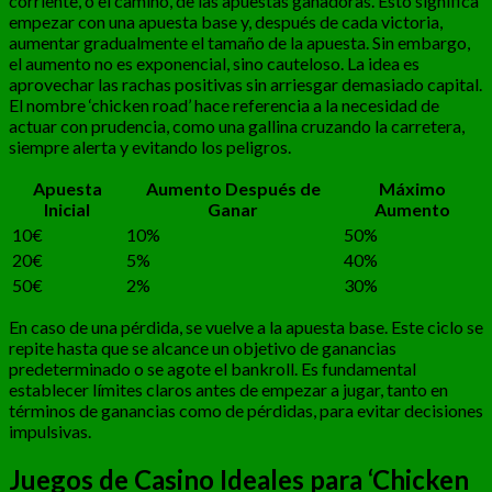
corriente, o el camino, de las apuestas ganadoras. Esto significa
empezar con una apuesta base y, después de cada victoria,
aumentar gradualmente el tamaño de la apuesta. Sin embargo,
el aumento no es exponencial, sino cauteloso. La idea es
aprovechar las rachas positivas sin arriesgar demasiado capital.
El nombre ‘chicken road’ hace referencia a la necesidad de
actuar con prudencia, como una gallina cruzando la carretera,
siempre alerta y evitando los peligros.
Apuesta
Aumento Después de
Máximo
Inicial
Ganar
Aumento
10€
10%
50%
20€
5%
40%
50€
2%
30%
En caso de una pérdida, se vuelve a la apuesta base. Este ciclo se
repite hasta que se alcance un objetivo de ganancias
predeterminado o se agote el bankroll. Es fundamental
establecer límites claros antes de empezar a jugar, tanto en
términos de ganancias como de pérdidas, para evitar decisiones
impulsivas.
Juegos de Casino Ideales para ‘Chicken