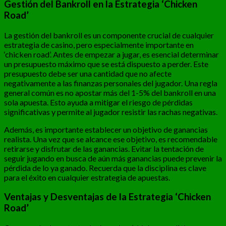
Gestión del Bankroll en la Estrategia ‘Chicken
Road’
La gestión del bankroll es un componente crucial de cualquier
estrategia de casino, pero especialmente importante en
‘chicken road’. Antes de empezar a jugar, es esencial determinar
un presupuesto máximo que se está dispuesto a perder. Este
presupuesto debe ser una cantidad que no afecte
negativamente a las finanzas personales del jugador. Una regla
general común es no apostar más del 1-5% del bankroll en una
sola apuesta. Esto ayuda a mitigar el riesgo de pérdidas
significativas y permite al jugador resistir las rachas negativas.
Además, es importante establecer un objetivo de ganancias
realista. Una vez que se alcance ese objetivo, es recomendable
retirarse y disfrutar de las ganancias. Evitar la tentación de
seguir jugando en busca de aún más ganancias puede prevenir la
pérdida de lo ya ganado. Recuerda que la disciplina es clave
para el éxito en cualquier estrategia de apuestas.
Ventajas y Desventajas de la Estrategia ‘Chicken
Road’