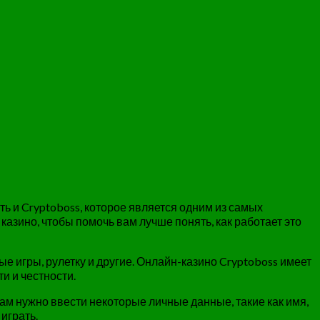
ь и Cryptoboss, которое является одним из самых
азино, чтобы помочь вам лучше понять, как работает это
ые игры, рулетку и другие. Онлайн-казино Cryptoboss имеет
и и честности.
ам нужно ввести некоторые личные данные, такие как имя,
играть.