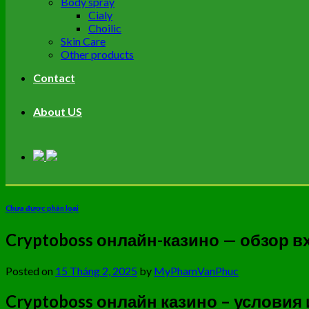
Body spray
Cialy
Choilic
Skin Care
Other products
Contact
About US
Chưa được phân loại
Cryptoboss онлайн-казино — обзор в
Posted on
15 Tháng 2, 2025
by
MyPhamVanPhuc
Cryptoboss онлайн казино – условия