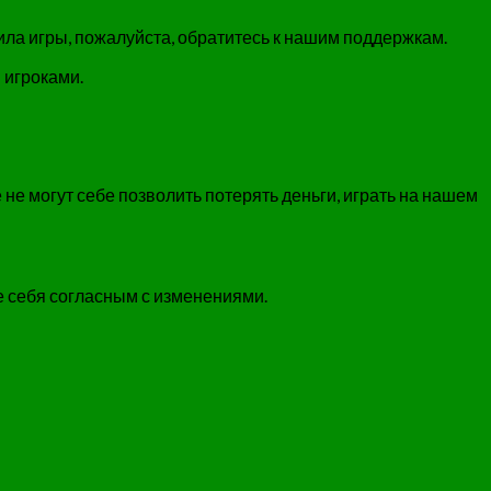
ила игры, пожалуйста, обратитесь к нашим поддержкам.
 игроками.
не могут себе позволить потерять деньги, играть на нашем
е себя согласным с изменениями.