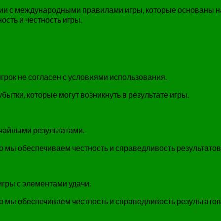
вии с международными правилами игры, которые основаны на
ость и честность игры.
 игрок не согласен с условиями использования.
убытки, которые могут возникнуть в результате игры.
лучайными результатами.
но мы обеспечиваем честность и справедливость результатов
 игры с элементами удачи.
но мы обеспечиваем честность и справедливость результатов