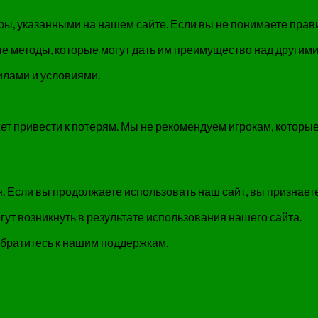
гры, указанными на нашем сайте. Если вы не понимаете прав
ые методы, которые могут дать им преимущество над другими
илами и условиями.
ет привести к потерям. Мы не рекомендуем игрокам, которые 
 Если вы продолжаете использовать наш сайт, вы признает
гут возникнуть в результате использования нашего сайта.
обратитесь к нашим поддержкам.