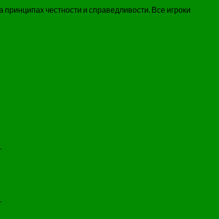
 принципах честности и справедливости. Все игроки
.
.