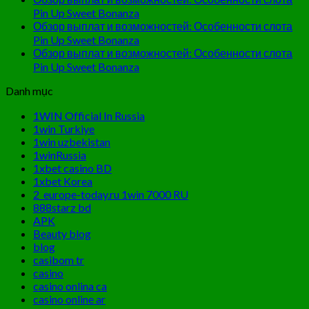
Pin Up Sweet Bonanza
Обзор выплат и возможностей: Особенности слота
Pin Up Sweet Bonanza
Обзор выплат и возможностей: Особенности слота
Pin Up Sweet Bonanza
Danh mục
1WIN Official In Russia
1win Turkiye
1win uzbekistan
1winRussia
1xbet casino BD
1xbet Korea
2_europe-today.ru 1win 7000 RU
888starz bd
APK
Beauty blog
blog
casibom tr
casino
casino onlina ca
casino online ar