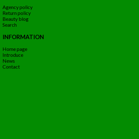
Agency policy
Return policy
Beauty blog
Search
INFORMATION
Home page
Introduce
News
Contact