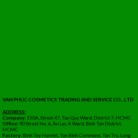
VAN PHUC COSMETICS TRADING AND SERVICE CO., LTD
ADDRESS:
Company:
150A, Street 47, Tan Quy Ward, District 7, HCMC
Office:
90 Street No. 6, An Lac A Ward, Binh Tan District,
HCMC
Factory:
Binh Tay Hamlet, Tan Binh Commune, Tan Tru, Long