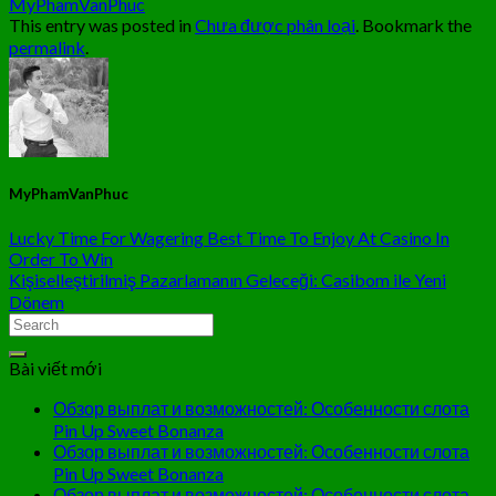
MyPhamVanPhuc
This entry was posted in
Chưa được phân loại
. Bookmark the
permalink
.
MyPhamVanPhuc
Lucky Time For Wagering Best Time To Enjoy At Casino In
Order To Win
Kişiselleştirilmiş Pazarlamanın Geleceği: Casibom ile Yeni
Dönem
Bài viết mới
Обзор выплат и возможностей: Особенности слота
Pin Up Sweet Bonanza
Обзор выплат и возможностей: Особенности слота
Pin Up Sweet Bonanza
Обзор выплат и возможностей: Особенности слота