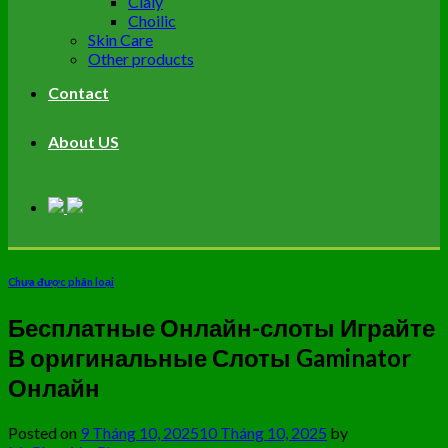
Cialy
Choilic
Skin Care
Other products
Contact
About US
Chưa được phân loại
Бесплатные Онлайн-слоты Играйте
В оригинальные Слоты Gaminator
Онлайн
Posted on
9 Tháng 10, 2025
10 Tháng 10, 2025
by