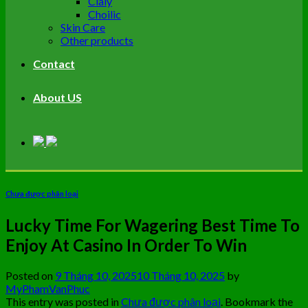
Cialy
Choilic
Skin Care
Other products
Contact
About US
Chưa được phân loại
Lucky Time For Wagering Best Time To
Enjoy At Casino In Order To Win
Posted on
9 Tháng 10, 2025
10 Tháng 10, 2025
by
MyPhamVanPhuc
This entry was posted in
Chưa được phân loại
. Bookmark the