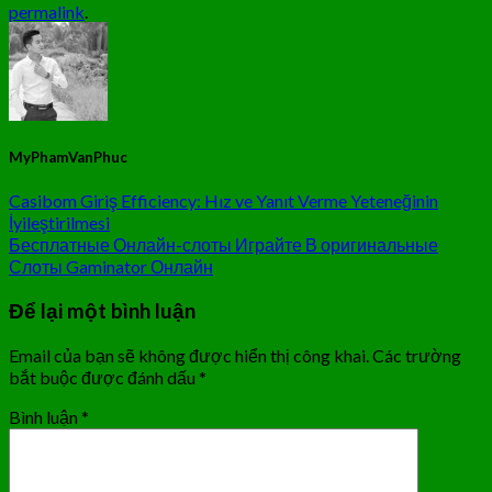
permalink
.
MyPhamVanPhuc
Casibom Giriş Efficiency: Hız ve Yanıt Verme Yeteneğinin
İyileştirilmesi
Бесплатные Онлайн-слоты Играйте В оригинальные
Слоты Gaminator Онлайн
Để lại một bình luận
Email của bạn sẽ không được hiển thị công khai.
Các trường
bắt buộc được đánh dấu
*
Bình luận
*