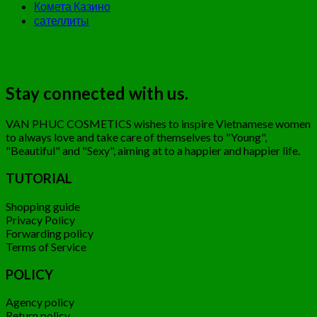
Комета Казино
сателлиты
Stay connected with us.
VAN PHUC COSMETICS wishes to inspire Vietnamese women
to always love and take care of themselves to "Young",
"Beautiful" and "Sexy", aiming at to a happier and happier life.
TUTORIAL
Shopping guide
Privacy Policy
Forwarding policy
Terms of Service
POLICY
Agency policy
Return policy