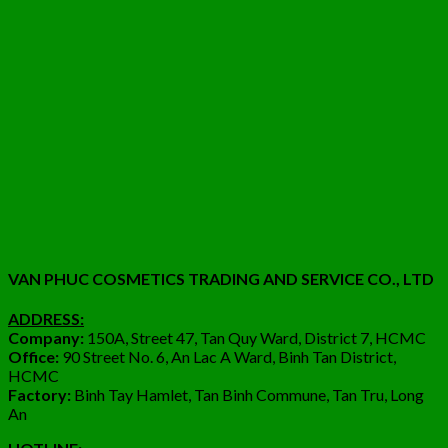
VAN PHUC COSMETICS TRADING AND SERVICE CO., LTD
ADDRESS:
Company:
150A, Street 47, Tan Quy Ward, District 7, HCMC
Office:
90 Street No. 6, An Lac A Ward, Binh Tan District,
HCMC
Factory:
Binh Tay Hamlet, Tan Binh Commune, Tan Tru, Long
An