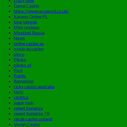
crazy time
Gama Casino
https://www.gcsepod.co.uk/
Kasyno Online PL
king johnnie
Mini-reviews
Mostbet Russia
News
online casino au
ozwin au casino
pinco
Plinko
plinko_pl
Post
Public
Ramenbet
ricky casino australia
Slots
slottica
sugar rush
sweet bonanza
sweet bonanza TR
verde casino poland
Vovan Casino