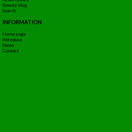
Beauty blog
Search
INFORMATION
Home page
Introduce
News
Contact