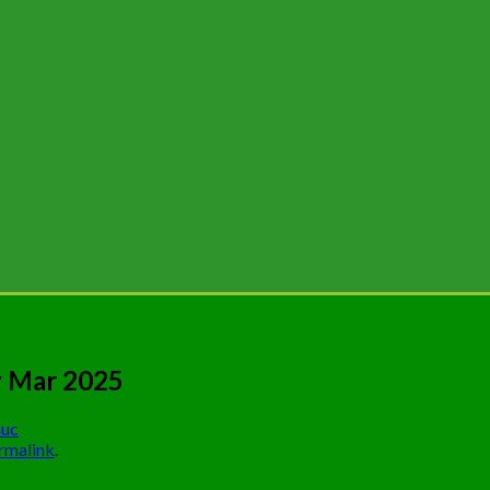
y Mar 2025
uc
rmalink
.