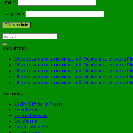
Email
*
Trang web
Bài viết mới
Обзор выплат и возможностей: Особенности слота Pin
Обзор выплат и возможностей: Особенности слота Pin
Обзор выплат и возможностей: Особенности слота Pin
Обзор выплат и возможностей: Особенности слота Pin
Обзор выплат и возможностей: Особенности слота Pin
Danh mục
1WIN Official In Russia
1win Turkiye
1win uzbekistan
1winRussia
1xbet casino BD
1xbet Korea