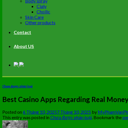
Body spray
Cialy
Choilic
Skin Care
Other products
Contact
About US
Chưa được phân loại
Best Casino Apps Regarding Real Mone
Posted on
6 Tháng 10, 2025
7 Tháng 10, 2025
by
MyPhamVanPh
This entry was posted in
Chưa được phân loại
. Bookmark the
pe