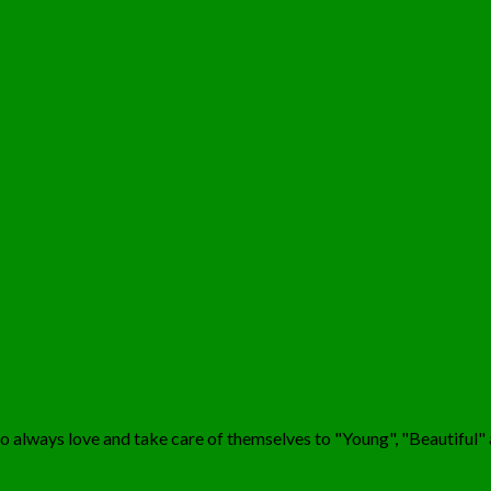
s love and take care of themselves to "Young", "Beautiful" and 