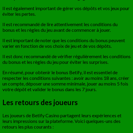
Il est également important de gérer vos dépôts et vos jeux pour
éviter les pertes.
Il est recommandé de lire attentivement les conditions du
bonus et les règles du jeu avant de commencer à jouer.
Il est important de noter que les conditions du bonus peuvent
varier en fonction de vos choix de jeu et de vos dépôts.
Il est donc recommandé de vérifier régulièrement les conditions
du bonus et les règles du jeu pour éviter les surprises.
En résumé, pour obtenir le bonus Betify, il est essentiel de
respecter les conditions suivantes : avoir au moins 18 ans, créer
un compte, déposer une somme minimale, jouer au moins 5 fois
votre dépôt et valider le bonus dans les 7 jours.
Les retours des joueurs
Les joueurs de Betify Casino partagent leurs expériences et
leurs impressions sur la plateforme. Voici quelques-uns des
retours les plus courants :