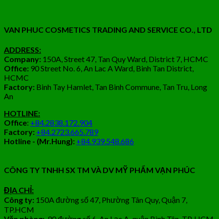
VAN PHUC COSMETICS TRADING AND SERVICE CO., LTD
ADDRESS:
Company:
150A, Street 47, Tan Quy Ward, District 7, HCMC
Office:
90 Street No. 6, An Lac A Ward, Binh Tan District,
HCMC
Factory:
Binh Tay Hamlet, Tan Binh Commune, Tan Tru, Long
An
HOTLINE:
Office
:
+84.2838.172.904
Factory:
+84.2723.665.789
Hotline - (Mr.Hung):
+84.939.548.686
CÔNG TY TNHH SX TM VÀ DV MỸ PHẨM VẠN PHÚC
ĐỊA CHỈ:
Công ty:
150A đường số 47, Phường Tân Quy, Quận 7,
TP.HCM
Văn phòng:
90 đường số 6, An Lạc A, quận Bình Tân, TP. HCM