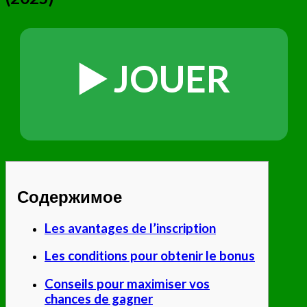
▶️ JOUER
Содержимое
Les avantages de l’inscription
Les conditions pour obtenir le bonus
Conseils pour maximiser vos
chances de gagner