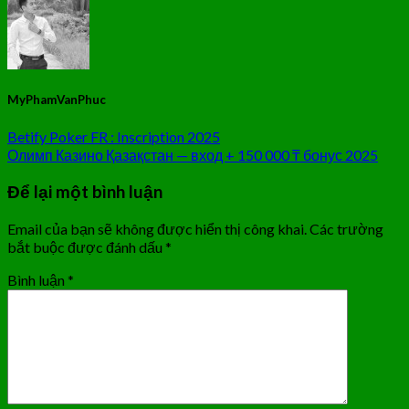
MyPhamVanPhuc
Betify Poker FR : Inscription 2025
Олимп Казино Қазақстан — вход + 150 000 ₸ бонус 2025
Để lại một bình luận
Email của bạn sẽ không được hiển thị công khai.
Các trường
bắt buộc được đánh dấu
*
Bình luận
*