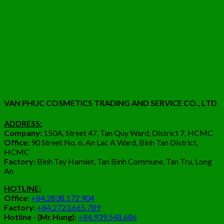
VAN PHUC COSMETICS TRADING AND SERVICE CO., LTD
ADDRESS:
Company:
150A, Street 47, Tan Quy Ward, District 7, HCMC
Office:
90 Street No. 6, An Lac A Ward, Binh Tan District,
HCMC
Factory:
Binh Tay Hamlet, Tan Binh Commune, Tan Tru, Long
An
HOTLINE:
Office
:
+84.2838.172.904
Factory:
+84.2723.665.789
Hotline - (Mr.Hung):
+84.939.548.686