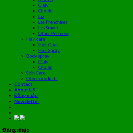
Cialy
Choilic
Inz
Les Frenchises
Les Smar’t
Other Perfume
Hair care
Hair Coat
Hair Spray
Body spray
Cialy
Choilic
Skin Care
Other products
Contact
About US
Đăng nhập
Newsletter
Đăng nhập