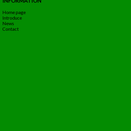
INFORMATION
Home page
Introduce
News
Contact