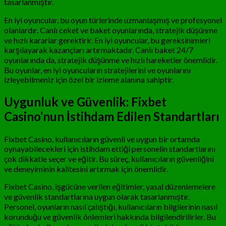
tasarlanmıştır.
En iyi oyuncular, bu oyun türlerinde uzmanlaşmış ve profesyonel
olanlardır. Canlı ceket ve baket oyunlarında, stratejik düşünme
ve hızlı kararlar gerektirir. En iyi oyuncular, bu gereksinimleri
karşılayarak kazançları artırmaktadır. Canlı baket 24/7
oyunlarında da, stratejik düşünme ve hızlı hareketler önemlidir.
Bu oyunlar, en iyi oyuncuların stratejilerini ve oyunlarını
izleyebilmeniz için özel bir izleme alanına sahiptir.
Uygunluk ve Güvenlik: Fixbet
Casino’nun İstihdam Edilen Standartları
Fixbet Casino, kullanıcıların güvenli ve uygun bir ortamda
oynayabilecekleri için istihdam ettiği personelin standartlarını
çok dikkatle seçer ve eğitir. Bu süreç, kullanıcıların güvenliğini
ve deneyiminin kalitesini artırmak için önemlidir.
Fixbet Casino, işgücüne verilen eğitimler, yasal düzenlemelere
ve güvenlik standartlarına uygun olarak tasarlanmıştır.
Personel, oyunların nasıl çalıştığı, kullanıcıların bilgilerinin nasıl
korunduğu ve güvenlik önlemleri hakkında bilgilendirilirler. Bu