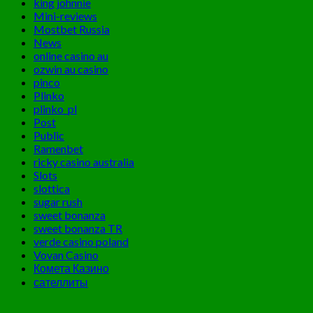
king johnnie
Mini-reviews
Mostbet Russia
News
online casino au
ozwin au casino
pinco
Plinko
plinko_pl
Post
Public
Ramenbet
ricky casino australia
Slots
slottica
sugar rush
sweet bonanza
sweet bonanza TR
verde casino poland
Vovan Casino
Комета Казино
сателлиты