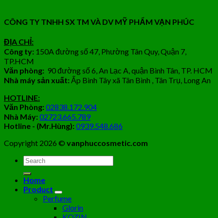
CÔNG TY TNHH SX TM VÀ DV MỸ PHẨM VẠN PHÚC
ĐỊA CHỈ:
Công ty:
150A đường số 47, Phường Tân Quy, Quận 7,
TP.HCM
Văn phòng:
90 đường số 6, An Lạc A, quận Bình Tân, TP. HCM
Nhà máy sản xuất:
Ấp Bình Tây xã Tân Bình , Tân Trụ, Long An
HOTLINE:
Văn Phòng:
02838.172.904
Nhà Máy:
02723.665.789
Hotline - (Mr.Hùng):
0939.548.686
Copyright 2026 ©
vanphuccosmetic.com
Tìm
kiếm:
Home
Product
Perfume
Glorin
KOZIN