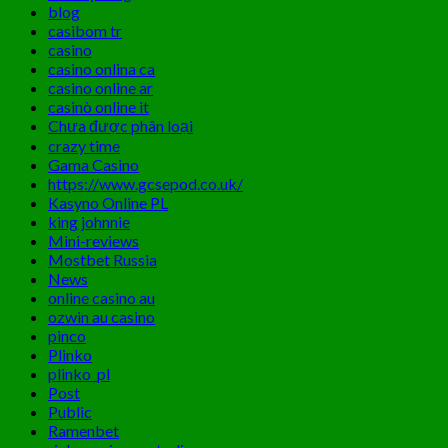
blog
casibom tr
casino
casino onlina ca
casino online ar
casinò online it
Chưa được phân loại
crazy time
Gama Casino
https://www.gcsepod.co.uk/
Kasyno Online PL
king johnnie
Mini-reviews
Mostbet Russia
News
online casino au
ozwin au casino
pinco
Plinko
plinko_pl
Post
Public
Ramenbet