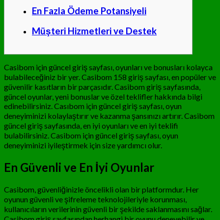
En Fazla Ödeme Potansiyeli
Müşteri Hizmetleri ve Destek
Casibom için güncel giriş sayfası, oyunları ve bonusları kolayca
bulabileceğiniz bir yer. Casibom 158 giriş sayfası, en popüler ve
güvenilir kasıtların bir parçasıdır. Casibom giriş sayfasında,
güncel oyunlar, yeni bonuslar ve özel teklifler hakkında bilgi
edinebilirsiniz. Casıbom için güncel giriş sayfası, oyun
deneyiminizi kolaylaştırır ve kazanma şansınızı artırır. Casibom
güncel giriş sayfasında, en iyi oyunları ve en iyi teklifi
bulabilirsiniz. Casibom için güncel giriş sayfası, oyun
deneyiminizi iyileştirmek için size yardımcı olur.
En Güvenli ve En İyi Oyunlar
Casibom, güvenliğinizle öncelikli olan bir platformdur. Her
oyunun güvenli ve şifreleme teknolojileriyle korunması,
kullanıcıların verilerinin güvenli bir şekilde saklanmasını sağlar.
Casibom giriş sayfasından herhangi bir oyunu deneyebilir ve