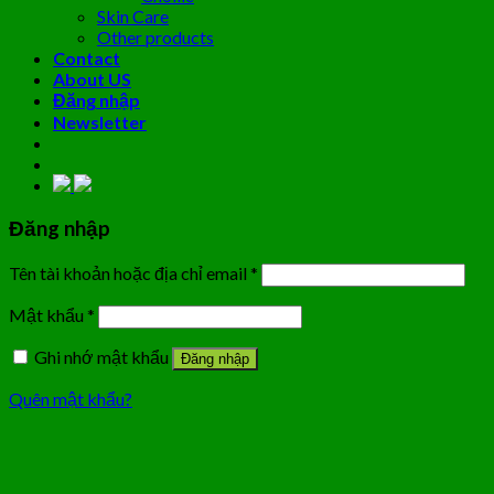
Skin Care
Other products
Contact
About US
Đăng nhập
Newsletter
Đăng nhập
Tên tài khoản hoặc địa chỉ email
*
Mật khẩu
*
Ghi nhớ mật khẩu
Đăng nhập
Quên mật khẩu?