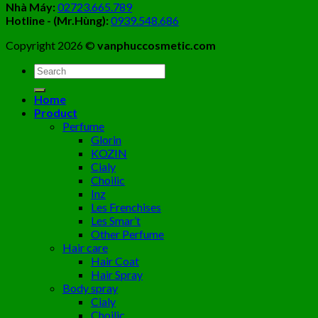
Nhà Máy:
02723.665.789
Hotline - (Mr.Hùng):
0939.548.686
Copyright 2026 ©
vanphuccosmetic.com
Tìm
kiếm:
Home
Product
Perfume
Glorin
KOZIN
Cialy
Choilic
Inz
Les Frenchises
Les Smar’t
Other Perfume
Hair care
Hair Coat
Hair Spray
Body spray
Cialy
Choilic