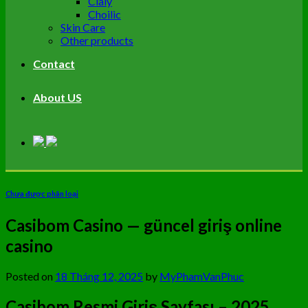
Cialy
Choilic
Skin Care
Other products
Contact
About US
Chưa được phân loại
Casibom Casino — güncel giriş online
casino
Posted on
18 Tháng 12, 2025
by
MyPhamVanPhuc
Casibom Resmi Giriş Sayfası – ​2025