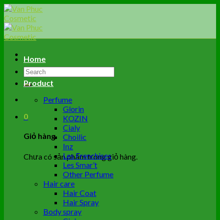
Skip
to
content
Home
Tìm
kiếm:
Product
Perfume
Glorin
0
KOZIN
Cialy
Giỏ hàng
Choilic
Inz
Les Frenchises
Chưa có sản phẩm trong giỏ hàng.
Les Smar’t
Other Perfume
Hair care
Hair Coat
Hair Spray
Body spray