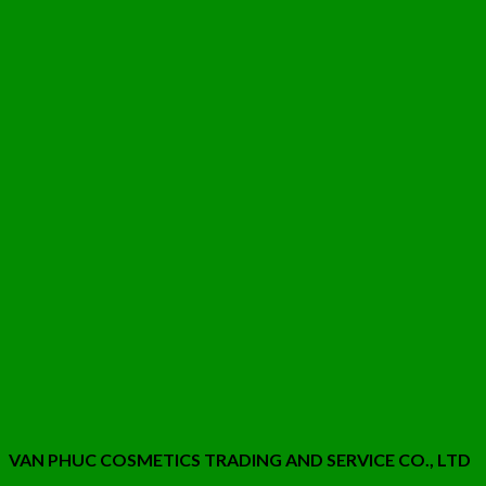
VAN PHUC COSMETICS TRADING AND SERVICE CO., LTD