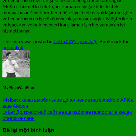
ve her sorunun hızlı bir şekilde çözüleceği bir ortam sağlar.
Müşteri hizmetleri ekibi, her zaman en iyi şekilde destek
olmaya hazır. Casibom, her müşteriye özel bir yaklaşım sergiler
ve her sorunun en iyi çözümüne ulaşılmasını sağlar. Müşterilerin
ihtiyaçlarını ve beklenenleri karşılamak için her zaman en iyi
hizmeti sunar.
This entry was posted in
Chưa được phân loại
. Bookmark the
permalink
.
MyPhamVanPhuc
Melbet скачать мобильное дополнение нате Android APK а
еще Айфон
1xBet Должностной сайт а еще рабочее гелиостат в видах
ставок онлайн
Để lại một bình luận