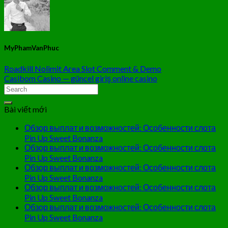
MyPhamVanPhuc
Roadkill Nolimit Area Slot Comment & Demo
Casibom Casino — güncel giriş online casino
Bài viết mới
Обзор выплат и возможностей: Особенности слота
Pin Up Sweet Bonanza
Обзор выплат и возможностей: Особенности слота
Pin Up Sweet Bonanza
Обзор выплат и возможностей: Особенности слота
Pin Up Sweet Bonanza
Обзор выплат и возможностей: Особенности слота
Pin Up Sweet Bonanza
Обзор выплат и возможностей: Особенности слота
Pin Up Sweet Bonanza