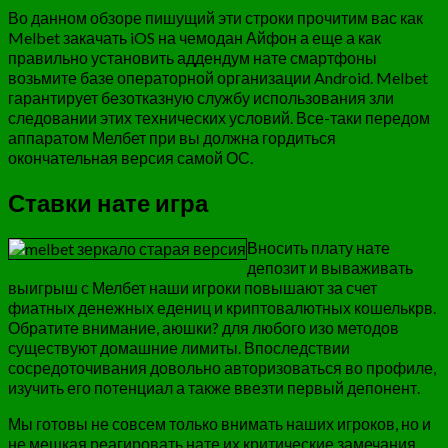
Во данном обзоре пишущий эти строки прочитим вас как
Melbet закачать iOS на чемодан Айфон а еще а как
правильно установить аддендум нате смартфоны
возьмите базе операторной организации Android. Melbet
гарантирует безотказную службу использования зли
следовании этих технических условий. Все-таки передом
аппаратом Мелбет при вы должна гордиться
окончательная версия самой ОС.
Ставки нате игра
Вносить плату нате
депозит и вываживать
выигрыш с Мелбет наши игроки повышают за счет
фиатных денежных едениц и криптовалютных кошелькрв.
Обратите внимание, аюшки? для любого изо методов
существуют домашние лимиты. Впоследствии
сосредоточивания довольно авторизоваться во профиле,
изучить его потенциал а также ввезти первый депонент.
Мы готовы не совсем только внимать наших игроков, но и
не мешкая реагировать нате их критические замечания,