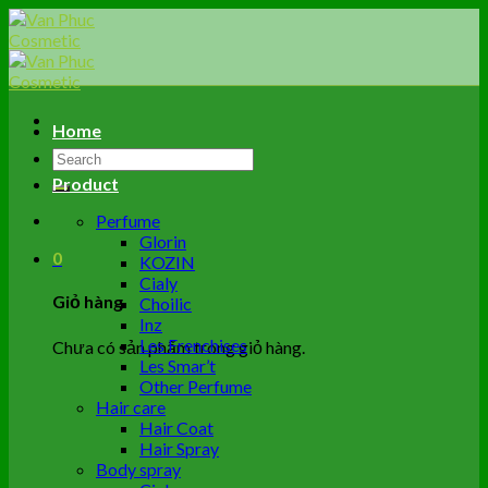
Skip
to
content
Home
Tìm
kiếm:
Product
Perfume
Glorin
0
KOZIN
Cialy
Giỏ hàng
Choilic
Inz
Les Frenchises
Chưa có sản phẩm trong giỏ hàng.
Les Smar’t
Other Perfume
Hair care
Hair Coat
Hair Spray
Body spray