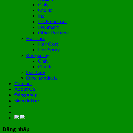
Cialy
Choilic
Inz
Les Frenchises
Les Smar’t
Other Perfume
Hair care
Hair Coat
Hair Spray
Body spray
Cialy
Choilic
Skin Care
Other products
Contact
About US
Đăng nhập
Newsletter
Đăng nhập