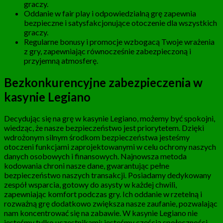
graczy.
Oddanie w fair play i odpowiedzialną grę zapewnia
bezpieczne i satysfakcjonujące otoczenie dla wszystkich
graczy.
Regularne bonusy i promocje wzbogacą Twoje wrażenia
z gry, zapewniając równocześnie zabezpieczoną i
przyjemną atmosferę.
Bezkonkurencyjne zabezpieczenia w
kasynie Legiano
Decydując się na grę w kasynie Legiano, możemy być spokojni,
wiedząc, że nasze bezpieczeństwo jest priorytetem. Dzięki
wdrożonym silnym środkom bezpieczeństwa jesteśmy
otoczeni funkcjami zaprojektowanymi w celu ochrony naszych
danych osobowych i finansowych. Najnowsza metoda
kodowania chroni nasze dane, gwarantując pełne
bezpieczeństwo naszych transakcji. Posiadamy dedykowany
zespół wsparcia, gotowy do asysty w każdej chwili,
zapewniając komfort podczas gry. Ich oddanie w rzetelną i
rozważną grę dodatkowo zwiększa nasze zaufanie, pozwalając
nam koncentrować się na zabawie. W kasynie Legiano nie
jesteśmy tylko uczestnikami; jesteśmy częścią społeczności,