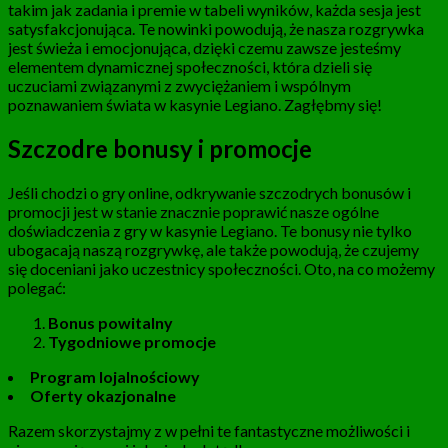
takim jak zadania i premie w tabeli wyników, każda sesja jest
satysfakcjonująca. Te nowinki powodują, że nasza rozgrywka
jest świeża i emocjonująca, dzięki czemu zawsze jesteśmy
elementem dynamicznej społeczności, która dzieli się
uczuciami związanymi z zwyciężaniem i wspólnym
poznawaniem świata w kasynie Legiano. Zagłębmy się!
Szczodre bonusy i promocje
Jeśli chodzi o gry online, odkrywanie szczodrych bonusów i
promocji jest w stanie znacznie poprawić nasze ogólne
doświadczenia z gry w kasynie Legiano. Te bonusy nie tylko
ubogacają naszą rozgrywkę, ale także powodują, że czujemy
się doceniani jako uczestnicy społeczności. Oto, na co możemy
polegać:
Bonus powitalny
Tygodniowe promocje
Program lojalnościowy
Oferty okazjonalne
Razem skorzystajmy z w pełni te fantastyczne możliwości i