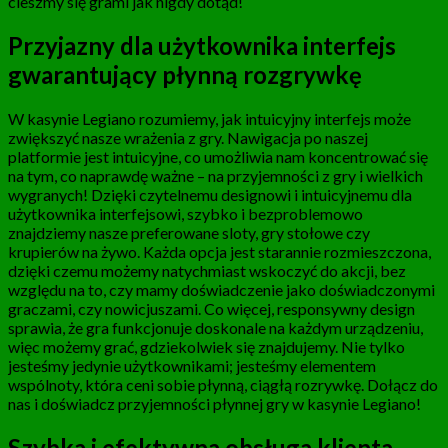
cieszmy się grami jak nigdy dotąd!
Przyjazny dla użytkownika interfejs
gwarantujący płynną rozgrywkę
W kasynie Legiano rozumiemy, jak intuicyjny interfejs może
zwiększyć nasze wrażenia z gry. Nawigacja po naszej
platformie jest intuicyjne, co umożliwia nam koncentrować się
na tym, co naprawdę ważne – na przyjemności z gry i wielkich
wygranych! Dzięki czytelnemu designowi i intuicyjnemu dla
użytkownika interfejsowi, szybko i bezproblemowo
znajdziemy nasze preferowane sloty, gry stołowe czy
krupierów na żywo. Każda opcja jest starannie rozmieszczona,
dzięki czemu możemy natychmiast wskoczyć do akcji, bez
względu na to, czy mamy doświadczenie jako doświadczonymi
graczami, czy nowicjuszami. Co więcej, responsywny design
sprawia, że gra funkcjonuje doskonale na każdym urządzeniu,
więc możemy grać, gdziekolwiek się znajdujemy. Nie tylko
jesteśmy jedynie użytkownikami; jesteśmy elementem
wspólnoty, która ceni sobie płynną, ciągłą rozrywkę. Dołącz do
nas i doświadcz przyjemności płynnej gry w kasynie Legiano!
Szybka i efektywna obsługa klienta