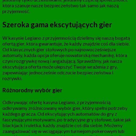
która szanuje nasze bezpieczeństwo tak samo jak naszą
przyjemność.
Szeroka gama ekscytujących gier
W kasynie Legiano z przyjemnością dzielimy się naszą bogatą
ofertą gier, która gwarantuje, że każdy znajdzie coś dla siebie.
Od klasycznych gier stołowych po najnowocześniejsze
automaty, każda opcja oferuje nowatorską mechanikę, która
czyni rozgrywkę nową i angażującą. Sprawdźmy, jak nasza
ekscytująca oferta może ulepszyć Twoje wrażenia z gry,
zapewniając jednocześnie odczucie bezpieczeństwa i
rozrywki.
Różnorodny wybór gier
Odkrywając ofertę kasyna Legiano, z przyjemnością
odkrywamy zróżnicowany wybór gier, który spełni potrzeby
każdego gracza. Od ekscytujących automatów do gry z
fascynującymi motywami, po tradycyjne gry stołowe, takie jak
blackjack i ruletka, każdy znajdzie coś dla siebie. Możemy
zaangażować się w wciągającym turniejom pokerowym lub