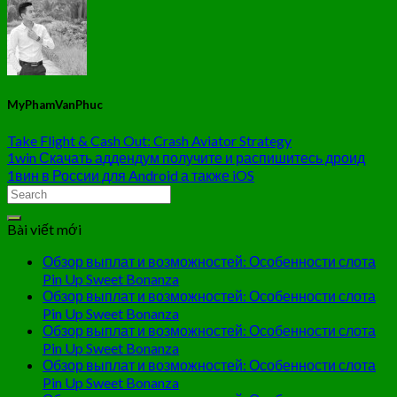
MyPhamVanPhuc
Take Flight & Cash Out: Crash Aviator Strategy
1win Скачать аддендум получите и распишитесь дроид
1вин в России для Android а также iOS
Bài viết mới
Обзор выплат и возможностей: Особенности слота
Pin Up Sweet Bonanza
Обзор выплат и возможностей: Особенности слота
Pin Up Sweet Bonanza
Обзор выплат и возможностей: Особенности слота
Pin Up Sweet Bonanza
Обзор выплат и возможностей: Особенности слота
Pin Up Sweet Bonanza