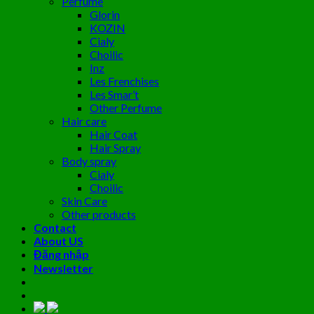
Perfume
Glorin
KOZIN
Cialy
Choilic
Inz
Les Frenchises
Les Smar’t
Other Perfume
Hair care
Hair Coat
Hair Spray
Body spray
Cialy
Choilic
Skin Care
Other products
Contact
About US
Đăng nhập
Newsletter