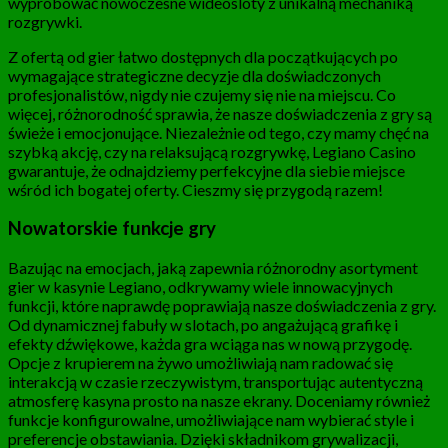
wypróbować nowoczesne wideosloty z unikalną mechaniką
rozgrywki.
Z ofertą od gier łatwo dostępnych dla początkujących po
wymagające strategiczne decyzje dla doświadczonych
profesjonalistów, nigdy nie czujemy się nie na miejscu. Co
więcej, różnorodność sprawia, że nasze doświadczenia z gry są
świeże i emocjonujące. Niezależnie od tego, czy mamy chęć na
szybką akcję, czy na relaksującą rozgrywkę, Legiano Casino
gwarantuje, że odnajdziemy perfekcyjne dla siebie miejsce
wśród ich bogatej oferty. Cieszmy się przygodą razem!
Nowatorskie funkcje gry
Bazując na emocjach, jaką zapewnia różnorodny asortyment
gier w kasynie Legiano, odkrywamy wiele innowacyjnych
funkcji, które naprawdę poprawiają nasze doświadczenia z gry.
Od dynamicznej fabuły w slotach, po angażującą grafikę i
efekty dźwiękowe, każda gra wciąga nas w nową przygodę.
Opcje z krupierem na żywo umożliwiają nam radować się
interakcją w czasie rzeczywistym, transportując autentyczną
atmosferę kasyna prosto na nasze ekrany. Doceniamy również
funkcje konfigurowalne, umożliwiające nam wybierać style i
preferencje obstawiania. Dzięki składnikom grywalizacji,