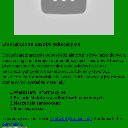
Dostarczone zasoby edukacyjne
Doceniając znaczenie odpowiedzialnych praktyk hazardowych,
kasyno Legiano oferuje zbiór edukacyjnych zasobów, które są
przeznaczone do poszerzenia naszej wiedzy na temat
bezpiecznych praktyk hazardowych. Chcemy stworzyć
bezpiecznego środowiska dla wszystkich i wszyscy jesteśmy w
stanie wykorzystać te materiały:
Warsztaty informacyjne
Poradniki dotyczące limitów hazardowych
Narzędzia samooceny
Sieci wsparcia
This entry was posted in
Chưa được phân loại
. Bookmark the
permalink
.