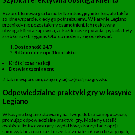
Bezproblemowa gra to nie tylko intuicyjny interfejs, ale także
solidne wsparcie, kiedy go potrzebujemy. W kasynie Legiano
przenigdy nie pozostajemy osamotnieni. Ich reaktywna
obsługa klienta zapewnia, że każde nasze pytania i pytania były
szybko rozstrzygane. Oto, co możemy się oczekiwać:
Dostępność 24/7
Różnorodne opcji kontaktu
Krótki czas reakcji
Doświadczeni agenci
Z takim wsparciem, czujemy się częścią rozgrywki.
Odpowiedzialne praktyki gry w kasynie
Legiano
W kasynie Legiano stawiamy na Twoje dobre samopoczucie,
promując odpowiedzialne praktyki gry. Możemy ustalić
osobiste limity czasu gry i wydatków, skorzystać z opcji
samowykluczenia oraz korzystać z materiałów edukacyjnych,