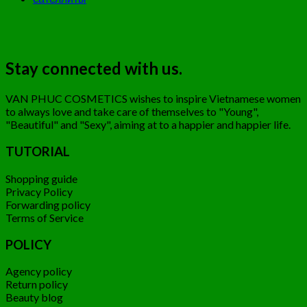
Stay connected with us.
VAN PHUC COSMETICS wishes to inspire Vietnamese women
to always love and take care of themselves to "Young",
"Beautiful" and "Sexy", aiming at to a happier and happier life.
TUTORIAL
Shopping guide
Privacy Policy
Forwarding policy
Terms of Service
POLICY
Agency policy
Return policy
Beauty blog