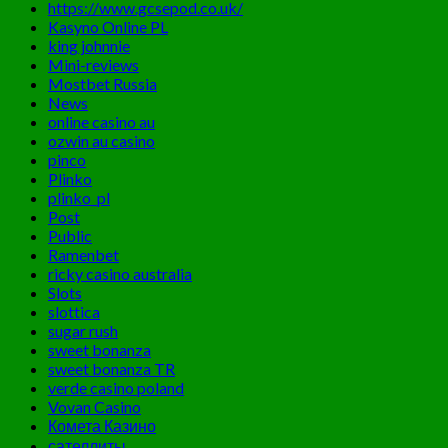
https://www.gcsepod.co.uk/
Kasyno Online PL
king johnnie
Mini-reviews
Mostbet Russia
News
online casino au
ozwin au casino
pinco
Plinko
plinko_pl
Post
Public
Ramenbet
ricky casino australia
Slots
slottica
sugar rush
sweet bonanza
sweet bonanza TR
verde casino poland
Vovan Casino
Комета Казино
сателлиты