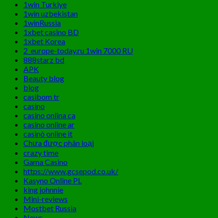
1win Turkiye
1win uzbekistan
1winRussia
1xbet casino BD
1xbet Korea
2_europe-today.ru 1win 7000 RU
888starz bd
APK
Beauty blog
blog
casibom tr
casino
casino onlina ca
casino online ar
casinò online it
Chưa được phân loại
crazy time
Gama Casino
https://www.gcsepod.co.uk/
Kasyno Online PL
king johnnie
Mini-reviews
Mostbet Russia
News