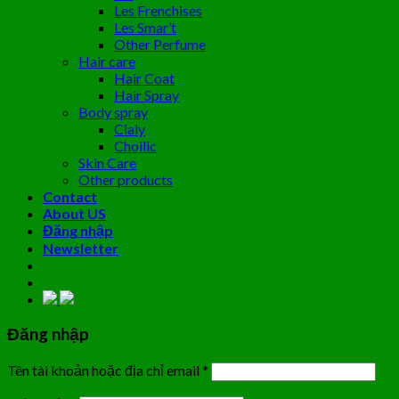
Les Frenchises
Les Smar’t
Other Perfume
Hair care
Hair Coat
Hair Spray
Body spray
Cialy
Choilic
Skin Care
Other products
Contact
About US
Đăng nhập
Newsletter
Đăng nhập
Tên tài khoản hoặc địa chỉ email
*