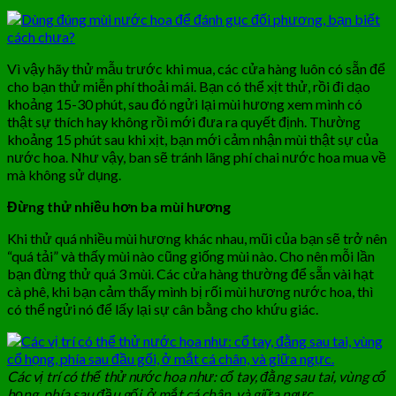
Vì vậy hãy thử mẫu trước khi mua, các cửa hàng luôn có sẵn để
cho bạn thử miễn phí thoải mái. Bạn có thể xịt thử, rồi đi dạo
khoảng 15-30 phút, sau đó ngửi lại mùi hương xem mình có
thật sự thích hay không rồi mới đưa ra quyết định. Thường
khoảng 15 phút sau khi xịt, bạn mới cảm nhận mùi thật sự của
nước hoa. Như vậy, ban sẽ tránh lãng phí chai nước hoa mua về
mà không sử dụng.
Đừng thử nhiều hơn ba mùi hương
Khi thử quá nhiều mùi hương khác nhau, mũi của bạn sẽ trở nên
“quá tải” và thấy mùi nào cũng giống mùi nào. Cho nên mỗi lần
bạn đừng thử quá 3 mùi. Các cửa hàng thường để sẵn vài hạt
cà phê, khi bạn cảm thấy mình bị rối mùi hương nước hoa, thì
có thể ngửi nó để lấy lại sự cân bằng cho khứu giác.
Các vị trí có thể thử nước hoa như: cổ tay, đằng sau tai, vùng cổ
họng, phía sau đầu gối, ở mắt cá chân, và giữa ngực.