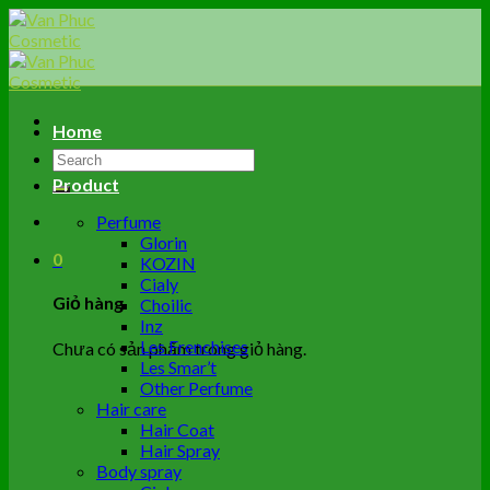
Skip
to
content
Home
Tìm
kiếm:
Product
Perfume
Glorin
0
KOZIN
Cialy
Giỏ hàng
Choilic
Inz
Les Frenchises
Chưa có sản phẩm trong giỏ hàng.
Les Smar’t
Other Perfume
Hair care
Hair Coat
Hair Spray
Body spray