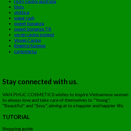
ricky casino australia
Slots
slottica
sugar rush
sweet bonanza
sweet bonanza TR
verde casino poland
Vovan Casino
Комета Казино
сателлиты
Stay connected with us.
VAN PHUC COSMETICS wishes to inspire Vietnamese women
to always love and take care of themselves to "Young",
"Beautiful" and "Sexy", aiming at to a happier and happier life.
TUTORIAL
Shopping guide