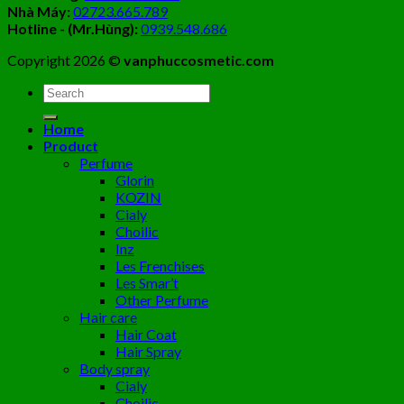
Nhà Máy:
02723.665.789
Hotline - (Mr.Hùng):
0939.548.686
Copyright 2026 ©
vanphuccosmetic.com
Tìm
kiếm:
Home
Product
Perfume
Glorin
KOZIN
Cialy
Choilic
Inz
Les Frenchises
Les Smar’t
Other Perfume
Hair care
Hair Coat
Hair Spray
Body spray
Cialy
Choilic