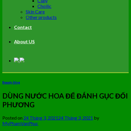
Cialy
Choilic
Skin Care
Other products
Contact
About US
Beauty blog
DÙNG NƯỚC HOA ĐỂ ĐÁNH GỤC ĐỐI
PHƯƠNG
Posted on
24 Tháng 3, 2021
24 Tháng 3, 2021
by
MyPhamVanPhuc