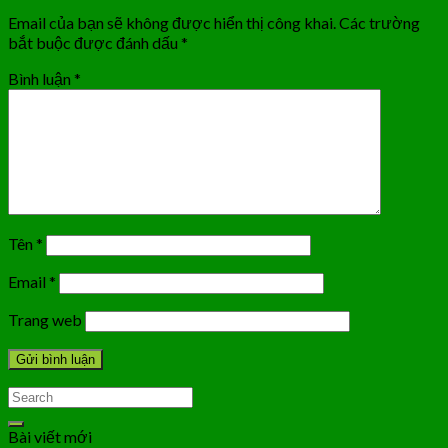
Email của bạn sẽ không được hiển thị công khai.
Các trường
bắt buộc được đánh dấu
*
Bình luận
*
Tên
*
Email
*
Trang web
Bài viết mới