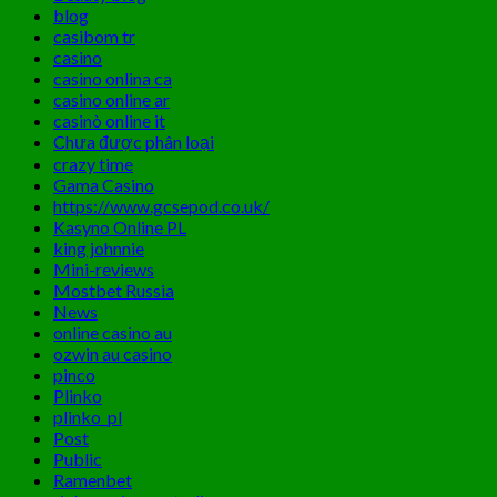
blog
casibom tr
casino
casino onlina ca
casino online ar
casinò online it
Chưa được phân loại
crazy time
Gama Casino
https://www.gcsepod.co.uk/
Kasyno Online PL
king johnnie
Mini-reviews
Mostbet Russia
News
online casino au
ozwin au casino
pinco
Plinko
plinko_pl
Post
Public
Ramenbet