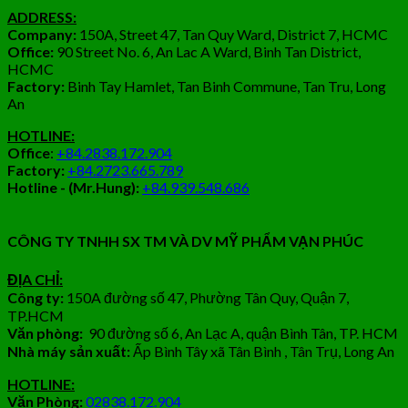
ADDRESS:
Company:
150A, Street 47, Tan Quy Ward, District 7, HCMC
Office:
90 Street No. 6, An Lac A Ward, Binh Tan District,
HCMC
Factory:
Binh Tay Hamlet, Tan Binh Commune, Tan Tru, Long
An
HOTLINE:
Office
:
+84.2838.172.904
Factory:
+84.2723.665.789
Hotline - (Mr.Hung):
+84.939.548.686
CÔNG TY TNHH SX TM VÀ DV MỸ PHẨM VẠN PHÚC
ĐỊA CHỈ:
Công ty:
150A đường số 47, Phường Tân Quy, Quận 7,
TP.HCM
Văn phòng:
90 đường số 6, An Lạc A, quận Bình Tân, TP. HCM
Nhà máy sản xuất:
Ấp Bình Tây xã Tân Bình , Tân Trụ, Long An
HOTLINE:
Văn Phòng:
02838.172.904