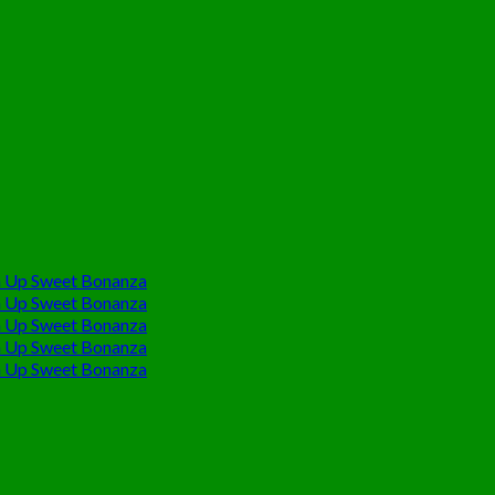
 Up Sweet Bonanza
 Up Sweet Bonanza
 Up Sweet Bonanza
 Up Sweet Bonanza
 Up Sweet Bonanza