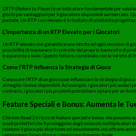
L’RTP (Return to Player) è un indicatore fondamentale per valutar
giochi più vantaggiosi per il giocatore disponibili sul mercato. Q
puntate. Un RTP così elevato è il risultato di un’attenta progettaz
L’Importanza di un RTP Elevato per i Giocatori
Un RTP elevato non garantisce una vincita ad ogni sessione di gi
possibilità di mantenere il controllo del proprio bankroll e di p
trasparente e leale. Questo fattore, combinato con la varietà di live
Come l’RTP Influenza la Strategia di Gioco
Conoscere l’RTP di un gioco può influenzare la strategia di gioco 
al meglio i bonus disponibili. Ad esempio, i giocatori più audaci p
contrario, i giocatori più prudenti potrebbero optare per un livell
Feature Speciali e Bonus: Aumenta le Tue
Chicken Road 2 è ricco di feature speciali e bonus che possono au
scudi protettivi che li proteggono dagli ostacoli, moltiplicatori
rendono il gioco più divertente ed emozionante, ma offrono anche 
raggiungere l’uovo d’oro e conquistare il premio finale.