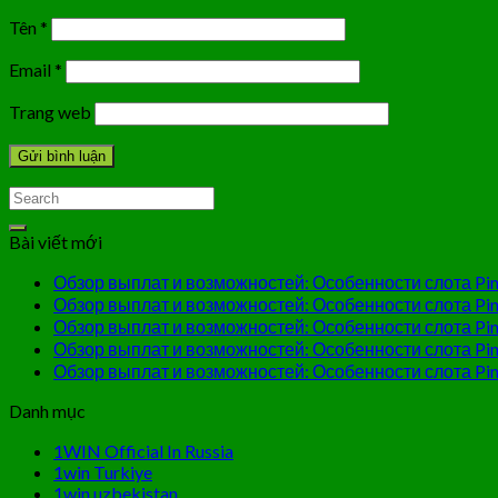
Tên
*
Email
*
Trang web
Bài viết mới
Обзор выплат и возможностей: Особенности слота Pin
Обзор выплат и возможностей: Особенности слота Pin
Обзор выплат и возможностей: Особенности слота Pin
Обзор выплат и возможностей: Особенности слота Pin
Обзор выплат и возможностей: Особенности слота Pin
Danh mục
1WIN Official In Russia
1win Turkiye
1win uzbekistan