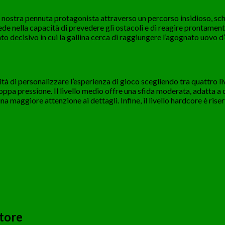
a nostra pennuta protagonista attraverso un percorso insidioso, 
iede nella capacità di prevedere gli ostacoli e di reagire prontamen
 decisivo in cui la gallina cerca di raggiungere l’agognato uovo d’
di personalizzare l’esperienza di gioco scegliendo tra quattro livelli 
a pressione. Il livello medio offre una sfida moderata, adatta a chi 
na maggiore attenzione ai dettagli. Infine, il livello hardcore è rise
atore