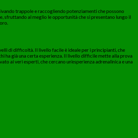
schivando trappole e raccogliendo potenziamenti che possono
te, sfruttando al meglio le opportunità che si presentano lungo il
oro.
di difficoltà. Il livello facile è ideale per i principianti, che
ha già una certa esperienza. Il livello difficile mette alla prova
rvato ai veri esperti, che cercano un’esperienza adrenalinica e una