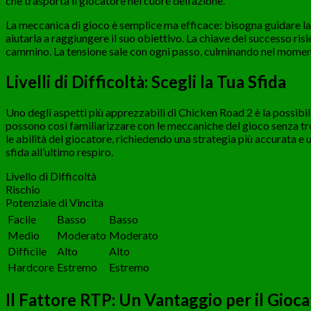
che trasporta il giocatore nel cuore dell’azione.
La meccanica di gioco è semplice ma efficace: bisogna guidare l
aiutarla a raggiungere il suo obiettivo. La chiave del successo ris
cammino. La tensione sale con ogni passo, culminando nel momento
Livelli di Difficoltà: Scegli la Tua Sfida
Uno degli aspetti più apprezzabili di Chicken Road 2 è la possibilità 
possono così familiarizzare con le meccaniche del gioco senza tropp
le abilità del giocatore, richiedendo una strategia più accurata e u
sfida all’ultimo respiro.
Livello di Difficoltà
Rischio
Potenziale di Vincita
Facile
Basso
Basso
Medio
Moderato
Moderato
Difficile
Alto
Alto
Hardcore
Estremo
Estremo
Il Fattore RTP: Un Vantaggio per il Gioc