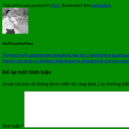
This entry was posted in
Post
. Bookmark the
permalink
.
MyPhamVanPhuc
Почувствуй адреналин руководство по стратегии и выигры
Pariuri riscante și câștiguri fabuloase te așteaptă în chicken roa
Để lại một bình luận
Email của bạn sẽ không được hiển thị công khai.
Các trường bắ
Bình luận
*