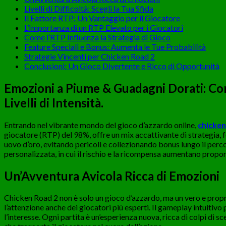
Livelli di Difficoltà: Scegli la Tua Sfida
Il Fattore RTP: Un Vantaggio per il Giocatore
L’Importanza di un RTP Elevato per i Giocatori
Come l’RTP Influenza la Strategia di Gioco
Feature Speciali e Bonus: Aumenta le Tue Probabilità
Strategie Vincenti per Chicken Road 2
Conclusioni: Un Gioco Divertente e Ricco di Opportunità
Emozioni a Piume & Guadagni Dorati: Con
Livelli di Intensità.
Entrando nel vibrante mondo del gioco d’azzardo online,
chicken
giocatore (RTP) del 98%, offre un mix accattivante di strategia, f
uovo d’oro, evitando pericoli e collezionando bonus lungo il percorso
personalizzata, in cui il rischio e la ricompensa aumentano proporz
Un’Avventura Avicola Ricca di Emozioni
Chicken Road 2 non è solo un gioco d’azzardo, ma un vero e propr
l’attenzione anche dei giocatori più esperti. Il gameplay intuitiv
l’interesse. Ogni partita è un’esperienza nuova, ricca di colpi di 