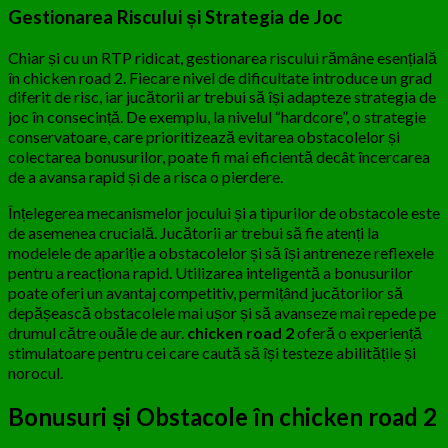
Gestionarea Riscului și Strategia de Joc
Chiar și cu un RTP ridicat, gestionarea riscului rămâne esențială
în chicken road 2. Fiecare nivel de dificultate introduce un grad
diferit de risc, iar jucătorii ar trebui să își adapteze strategia de
joc în consecință. De exemplu, la nivelul “hardcore”, o strategie
conservatoare, care prioritizează evitarea obstacolelor și
colectarea bonusurilor, poate fi mai eficientă decât încercarea
de a avansa rapid și de a risca o pierdere.
Înțelegerea mecanismelor jocului și a tipurilor de obstacole este
de asemenea crucială. Jucătorii ar trebui să fie atenți la
modelele de apariție a obstacolelor și să își antreneze reflexele
pentru a reacționa rapid. Utilizarea inteligentă a bonusurilor
poate oferi un avantaj competitiv, permițând jucătorilor să
depășească obstacolele mai ușor și să avanseze mai repede pe
drumul către ouăle de aur.
chicken road 2
oferă o experiență
stimulatoare pentru cei care caută să își testeze abilitățile și
norocul.
Bonusuri și Obstacole în chicken road 2