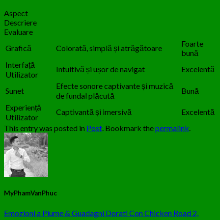
Aspect
Descriere
Evaluare
Foarte
Grafică
Colorată, simplă și atrăgătoare
bună
Interfață
Intuitivă și ușor de navigat
Excelentă
Utilizator
Efecte sonore captivante și muzică
Sunet
Bună
de fundal plăcută
Experiență
Captivantă și imersivă
Excelentă
Utilizator
This entry was posted in
Post
. Bookmark the
permalink
.
MyPhamVanPhuc
Emozioni a Piume & Guadagni Dorati Con Chicken Road 2,