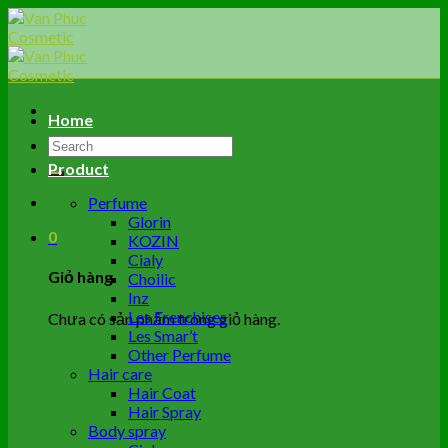
Skip
to
content
Home
Tìm
kiếm:
Product
Perfume
Glorin
0
KOZIN
Cialy
Giỏ hàng
Choilic
Inz
Les Frenchises
Chưa có sản phẩm trong giỏ hàng.
Les Smar’t
Other Perfume
Hair care
Hair Coat
Hair Spray
Body spray