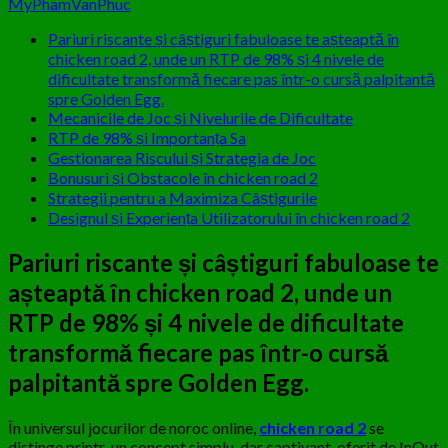
MyPhamVanPhuc
Pariuri riscante și câștiguri fabuloase te așteaptă în
chicken road 2, unde un RTP de 98% și 4 nivele de
dificultate transformă fiecare pas într-o cursă palpitantă
spre Golden Egg.
Mecanicile de Joc și Nivelurile de Dificultate
RTP de 98% și Importanța Sa
Gestionarea Riscului și Strategia de Joc
Bonusuri și Obstacole în chicken road 2
Strategii pentru a Maximiza Câștigurile
Designul și Experiența Utilizatorului în chicken road 2
Pariuri riscante și câștiguri fabuloase te
așteaptă în chicken road 2, unde un
RTP de 98% și 4 nivele de dificultate
transformă fiecare pas într-o cursă
palpitantă spre Golden Egg.
În universul jocurilor de noroc online,
chicken road 2
se
distinge printr-un concept simplu, dar captivant, oferit de InOut