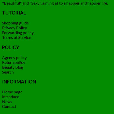
"Beautiful" and "Sexy", aiming at to a happier and happier life.
TUTORIAL
Shopping guide
Privacy Policy
Forwarding policy
Terms of Service
POLICY
Agency policy
Return policy
Beauty blog
Search
INFORMATION
Home page
Introduce
News
Contact