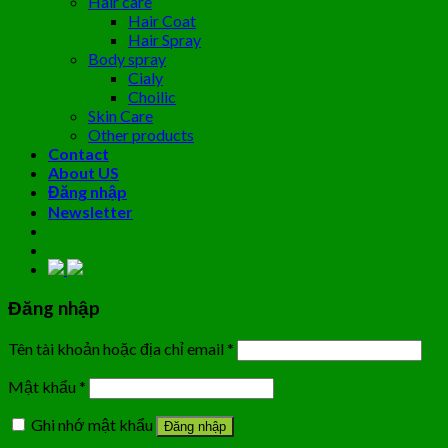
Hair care
Hair Coat
Hair Spray
Body spray
Cialy
Choilic
Skin Care
Other products
Contact
About US
Đăng nhập
Newsletter
Đăng nhập
Tên tài khoản hoặc địa chỉ email
*
Mật khẩu
*
Ghi nhớ mật khẩu
Đăng nhập