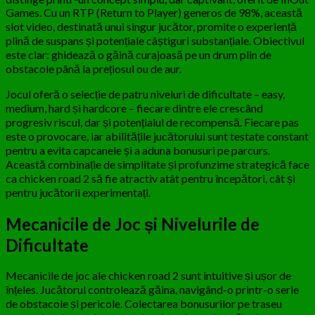
Games. Cu un RTP (Return to Player) generos de 98%, această
slot video, destinată unui singur jucător, promite o experiență
plină de suspans și potențiale câștiguri substanțiale. Obiectivul
este clar: ghidează o găină curajoasă pe un drum plin de
obstacole până la prețiosul ou de aur.
Jocul oferă o selecție de patru niveluri de dificultate – easy,
medium, hard și hardcore – fiecare dintre ele crescând
progresiv riscul, dar și potențialul de recompensă. Fiecare pas
este o provocare, iar abilitățile jucătorului sunt testate constant
pentru a evita capcanele și a aduna bonusuri pe parcurs.
Această combinație de simplitate și profunzime strategică face
ca chicken road 2 să fie atractiv atât pentru începători, cât și
pentru jucătorii experimentați.
Mecanicile de Joc și Nivelurile de
Dificultate
Mecanicile de joc ale chicken road 2 sunt intuitive și ușor de
înțeles. Jucătorul controlează găina, navigând-o printr-o serie
de obstacole și pericole. Colectarea bonusurilor pe traseu