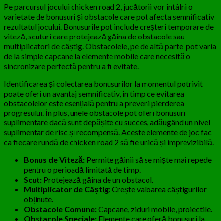
Pe parcursul jocului chicken road 2, jucătorii vor întâlni o
varietate de bonusuri și obstacole care pot afecta semnificativ
rezultatul jocului. Bonusurile pot include creșteri temporare de
viteză, scuturi care protejează găina de obstacole sau
multiplicatori de câștig. Obstacolele, pe de altă parte, pot varia
de la simple capcane la elemente mobile care necesită o
sincronizare perfectă pentru a fi evitate.
Identificarea și colectarea bonusurilor la momentul potrivit
poate oferi un avantaj semnificativ, în timp ce evitarea
obstacolelor este esențială pentru a preveni pierderea
progresului. În plus, unele obstacole pot oferi bonusuri
suplimentare dacă sunt depășite cu succes, adăugând un nivel
suplimentar de risc și recompensă. Aceste elemente de joc fac
ca fiecare rundă de chicken road 2 să fie unică și imprevizibilă.
Bonus de Viteză:
Permite găinii să se miște mai repede
pentru o perioadă limitată de timp.
Scut:
Protejează găina de un obstacol.
Multiplicator de Câștig:
Crește valoarea câștigurilor
obținute.
Obstacole Comune:
Capcane, ziduri mobile, proiectile.
Obstacole Speciale:
Elemente care oferă bonusuri la