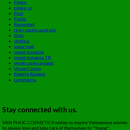
Plinko
plinko_pl
Post
Public
Ramenbet
ricky casino australia
Slots
slottica
sugar rush
sweet bonanza
sweet bonanza TR
verde casino poland
Vovan Casino
Комета Казино
сателлиты
Stay connected with us.
VAN PHUC COSMETICS wishes to inspire Vietnamese women
to always love and take care of themselves to "Young",