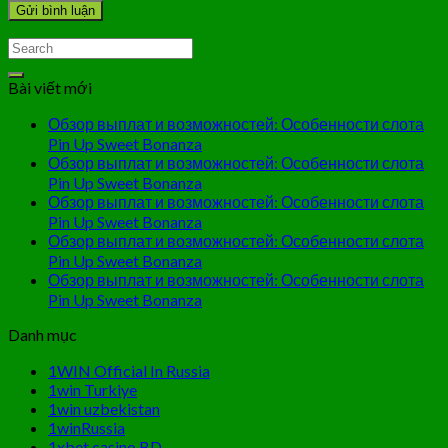
Bài viết mới
Обзор выплат и возможностей: Особенности слота
Pin Up Sweet Bonanza
Обзор выплат и возможностей: Особенности слота
Pin Up Sweet Bonanza
Обзор выплат и возможностей: Особенности слота
Pin Up Sweet Bonanza
Обзор выплат и возможностей: Особенности слота
Pin Up Sweet Bonanza
Обзор выплат и возможностей: Особенности слота
Pin Up Sweet Bonanza
Danh mục
1WIN Official In Russia
1win Turkiye
1win uzbekistan
1winRussia
1xbet casino BD