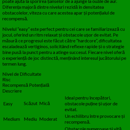
poate ajuta la sporirea șanselor de a ajunge la ouăle de aur.
Diferența majoră dintre niveluri rezidă în densitatea
obstacolelor, viteza cu care acestea apar și potențialul de
recompensă.
Nivelul “easy” este perfect pentru cei care se familiarizează cu
jocul, oferind un ritm relaxat și obstacole ușor de evitat. Pe
măsură ce progresul este făcut către “hardcore”, dificultatea
escaladează vertiginos, solicitând reflexe rapide și o strategie
bine pusă la punct pentru a atinge succesul. Fiecare nivel oferă
o experiență de joc distinctă, menținând interesul jucătorului pe
termen lung.
Nivel de Dificultate
Risc
Recompensă Potențială
Descriere
Ideal pentru începători,
Scăzut
Mică
Easy
obstacole puține și ușor de
evitat.
Un echilibru între provocare și
Medium
Mediu
Moderat
recompensă.
Obstacole numeroase și vită