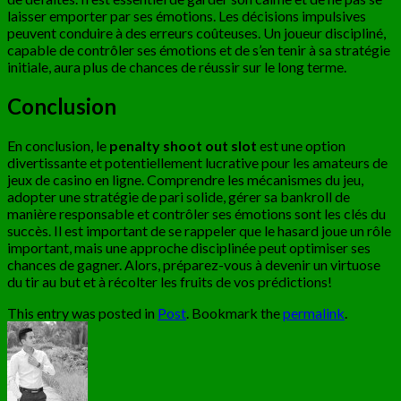
laisser emporter par ses émotions. Les décisions impulsives
peuvent conduire à des erreurs coûteuses. Un joueur discipliné,
capable de contrôler ses émotions et de s’en tenir à sa stratégie
initiale, aura plus de chances de réussir sur le long terme.
Conclusion
En conclusion, le
penalty shoot out slot
est une option
divertissante et potentiellement lucrative pour les amateurs de
jeux de casino en ligne. Comprendre les mécanismes du jeu,
adopter une stratégie de pari solide, gérer sa bankroll de
manière responsable et contrôler ses émotions sont les clés du
succès. Il est important de se rappeler que le hasard joue un rôle
important, mais une approche disciplinée peut optimiser ses
chances de gagner. Alors, préparez-vous à devenir un virtuose
du tir au but et à récolter les fruits de vos prédictions!
This entry was posted in
Post
. Bookmark the
permalink
.