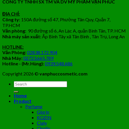
CÔNG TY TNHH SX TM VÀ DV MỸ PHẨM VẠN PHÚC
ĐỊA CHỈ:
Công ty:
150A đường số 47, Phường Tân Quy, Quận 7,
TP.HCM
Văn phòng:
90 đường số 6, An Lạc A, quận Bình Tân, TP. HCM
Nhà máy sản xuất:
Ấp Bình Tây xã Tân Bình , Tân Trụ, Long An
HOTLINE:
Văn Phòng:
02838.172.904
Nhà Máy:
02723.665.789
Hotline - (Mr.Hùng):
0939.548.686
Copyright 2026 ©
vanphuccosmetic.com
Tìm
kiếm:
Home
Product
Perfume
Glorin
KOZIN
Cialy
Choilic