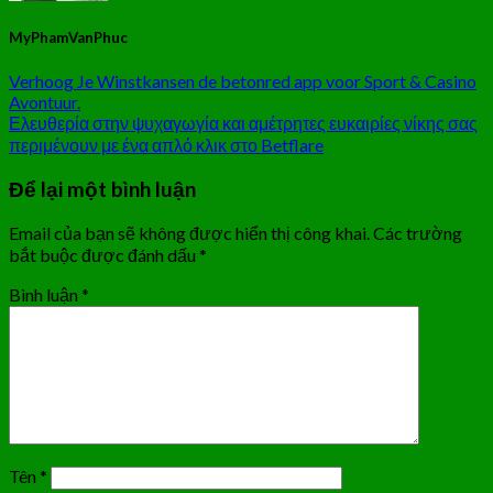
MyPhamVanPhuc
Verhoog Je Winstkansen de betonred app voor Sport & Casino
Avontuur.
Ελευθερία στην ψυχαγωγία και αμέτρητες ευκαιρίες νίκης σας
περιμένουν με ένα απλό κλικ στο Betflare
Để lại một bình luận
Email của bạn sẽ không được hiển thị công khai.
Các trường
bắt buộc được đánh dấu
*
Bình luận
*
Tên
*