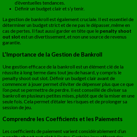
d’éventuelles tendances.
Définir un budget clair et s’y tenir.
La gestion de bankroll est également cruciale. Il est essentiel de
déterminer un budget strict et de ne pas le dépasser, même en
cas de pertes. Il faut aussi garder en tête que le
penalty shoot
out slot
est un divertissement, et non une source de revenus
garantie.
L’Importance de la Gestion de Bankroll
Une gestion efficace de la bankroll est un élément clé de la
réussite à long terme dans tout jeu de hasard, y compris le
penalty shoot out slot. Définir un budget clair avant de
commencer à jouer permet d’éviter de dépenser plus que ce que
l’on peut se permettre de perdre. Il est conseillé de diviser sa
bankroll en plusieurs petites mises, plutôt que de la miser en une
seule fois. Cela permet d’étaler les risques et de prolonger sa
session de jeu.
Comprendre les Coefficients et les Paiements
Les coefficients de paiement varient considérablement d’un
penalty shoot out slot
à l’autre. Certains jeux offrent des