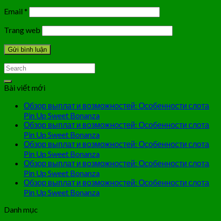
Email
*
Trang web
Bài viết mới
Обзор выплат и возможностей: Особенности слота
Pin Up Sweet Bonanza
Обзор выплат и возможностей: Особенности слота
Pin Up Sweet Bonanza
Обзор выплат и возможностей: Особенности слота
Pin Up Sweet Bonanza
Обзор выплат и возможностей: Особенности слота
Pin Up Sweet Bonanza
Обзор выплат и возможностей: Особенности слота
Pin Up Sweet Bonanza
Danh mục