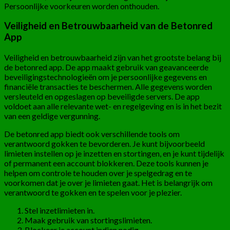
Persoonlijke voorkeuren worden onthouden.
Veiligheid en Betrouwbaarheid van de Betonred
App
Veiligheid en betrouwbaarheid zijn van het grootste belang bij
de betonred app. De app maakt gebruik van geavanceerde
beveiligingstechnologieën om je persoonlijke gegevens en
financiële transacties te beschermen. Alle gegevens worden
versleuteld en opgeslagen op beveiligde servers. De app
voldoet aan alle relevante wet- en regelgeving en is in het bezit
van een geldige vergunning.
De betonred app biedt ook verschillende tools om
verantwoord gokken te bevorderen. Je kunt bijvoorbeeld
limieten instellen op je inzetten en stortingen, en je kunt tijdelijk
of permanent een account blokkeren. Deze tools kunnen je
helpen om controle te houden over je spelgedrag en te
voorkomen dat je over je limieten gaat. Het is belangrijk om
verantwoord te gokken en te spelen voor je plezier.
Stel inzetlimieten in.
Maak gebruik van stortingslimieten.
Blockeer je account indien nodig.