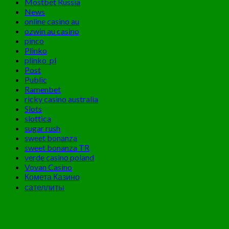
Mostbet Russia
News
online casino au
ozwin au casino
pinco
Plinko
plinko_pl
Post
Public
Ramenbet
ricky casino australia
Slots
slottica
sugar rush
sweet bonanza
sweet bonanza TR
verde casino poland
Vovan Casino
Комета Казино
сателлиты