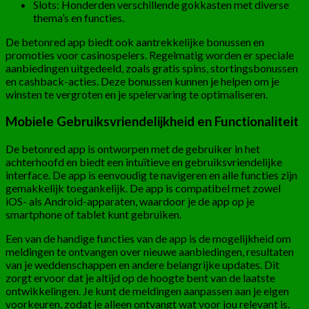
Slots: Honderden verschillende gokkasten met diverse
thema’s en functies.
De betonred app biedt ook aantrekkelijke bonussen en
promoties voor casinospelers. Regelmatig worden er speciale
aanbiedingen uitgedeeld, zoals gratis spins, stortingsbonussen
en cashback-acties. Deze bonussen kunnen je helpen om je
winsten te vergroten en je spelervaring te optimaliseren.
Mobiele Gebruiksvriendelijkheid en Functionaliteit
De betonred app is ontworpen met de gebruiker in het
achterhoofd en biedt een intuïtieve en gebruiksvriendelijke
interface. De app is eenvoudig te navigeren en alle functies zijn
gemakkelijk toegankelijk. De app is compatibel met zowel
iOS- als Android-apparaten, waardoor je de app op je
smartphone of tablet kunt gebruiken.
Een van de handige functies van de app is de mogelijkheid om
meldingen te ontvangen over nieuwe aanbiedingen, resultaten
van je weddenschappen en andere belangrijke updates. Dit
zorgt ervoor dat je altijd op de hoogte bent van de laatste
ontwikkelingen. Je kunt de meldingen aanpassen aan je eigen
voorkeuren, zodat je alleen ontvangt wat voor jou relevant is.