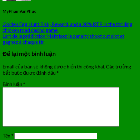
MyPhamVanPhuc
Golden Egg Hunt Risk, Reward, and a 98% RTP in the thrilling
chicken road casino game.
L’art de la prédiction Maîtrisez le penalty shoot out slot et
gagnez à chaque tir.
Để lại một bình luận
Email của bạn sẽ không được hiển thị công khai.
Các trường
bắt buộc được đánh dấu
*
Bình luận
*
Tên
*