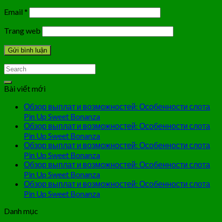
Email
*
Trang web
Bài viết mới
Обзор выплат и возможностей: Особенности слота
Pin Up Sweet Bonanza
Обзор выплат и возможностей: Особенности слота
Pin Up Sweet Bonanza
Обзор выплат и возможностей: Особенности слота
Pin Up Sweet Bonanza
Обзор выплат и возможностей: Особенности слота
Pin Up Sweet Bonanza
Обзор выплат и возможностей: Особенности слота
Pin Up Sweet Bonanza
Danh mục