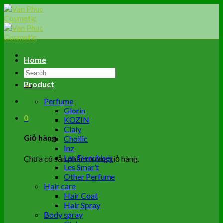
Skip
to
content
Home
Tìm
kiếm:
Product
Perfume
Glorin
0
KOZIN
Cialy
Giỏ hàng
Choilic
Inz
Les Frenchises
Chưa có sản phẩm trong giỏ hàng.
Les Smar’t
Other Perfume
Hair care
Hair Coat
Hair Spray
Body spray