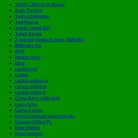
1WIN Official In Russia
1win Turkiye
1win uzbekistan
1winRussia
1xbet casino BD
1xbet Korea
2_europe-today.ru 1win 7000 RU
888starz bd
APK
Beauty blog
blog
casibom tr
casino
casino onlina ca
casino online ar
casinò online it
Chưa được phân loại
crazy time
Gama Casino
https://www.gcsepod.co.uk/
Kasyno Online PL
king johnnie
Mini-reviews