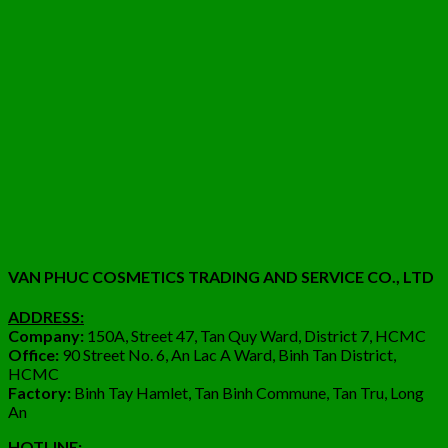
VAN PHUC COSMETICS TRADING AND SERVICE CO., LTD
ADDRESS:
Company:
150A, Street 47, Tan Quy Ward, District 7, HCMC
Office:
90 Street No. 6, An Lac A Ward, Binh Tan District,
HCMC
Factory:
Binh Tay Hamlet, Tan Binh Commune, Tan Tru, Long
An
HOTLINE: