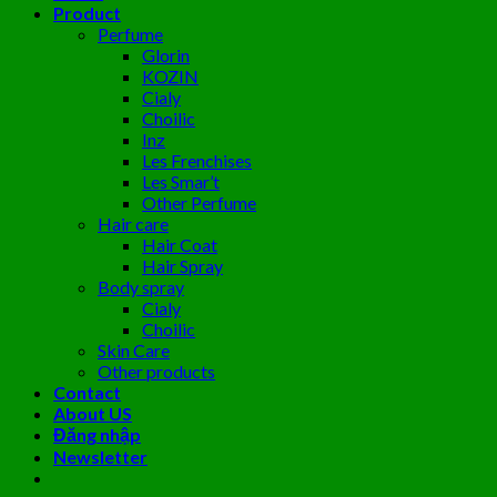
Product
Perfume
Glorin
KOZIN
Cialy
Choilic
Inz
Les Frenchises
Les Smar’t
Other Perfume
Hair care
Hair Coat
Hair Spray
Body spray
Cialy
Choilic
Skin Care
Other products
Contact
About US
Đăng nhập
Newsletter