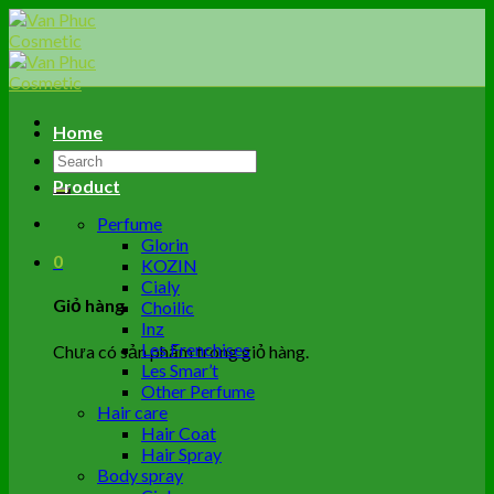
Skip
to
content
Home
Tìm
kiếm:
Product
Perfume
Glorin
0
KOZIN
Cialy
Giỏ hàng
Choilic
Inz
Les Frenchises
Chưa có sản phẩm trong giỏ hàng.
Les Smar’t
Other Perfume
Hair care
Hair Coat
Hair Spray
Body spray