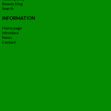
Beauty blog
Search
INFORMATION
Home page
Introduce
News
Contact