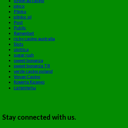
ozwin au casino
pinco
Plinko
plinko_pl
Post
Public
Ramenbet
ricky casino australia
Slots
slottica
sugar rush
sweet bonanza
sweet bonanza TR
verde casino poland
Vovan Casino
Комета Казино
сателлиты
Stay connected with us.