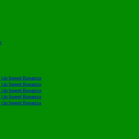
r
 Up Sweet Bonanza
 Up Sweet Bonanza
 Up Sweet Bonanza
 Up Sweet Bonanza
 Up Sweet Bonanza