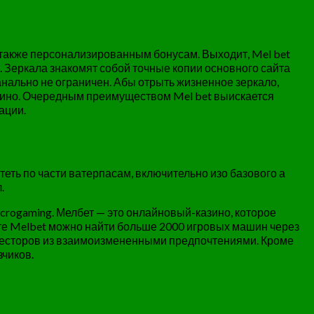
также персонализированным бонусам. Выходит, Mel bet
. Зеркала знакомят собой точные копии основного сайта
анально не ограничен. Абы отрыть жизненное зеркало,
азино. Очередным преимуществом Mel bet выискается
ации.
ть по части ватерпасам, включительно изо базового а
.
icrogaming. Мелбет — это онлайновый-казино, которое
е Melbet можно найти больше 2000 игровых машин через
нвесторов из взаимоизмененными предпочтениями. Кроме
чиков.