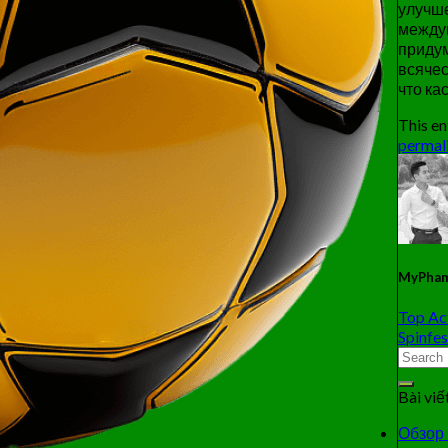
улучше
междум
придум
всячес
что ка
This en
permal
MyPham
Top Ac
Spinfes
Bài viế
Обзор 