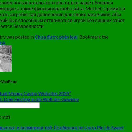
нием пользовательского опыта, все чаще обновляя
ордие а также функционал веб-сайта. Mel bet стремится
ать загребистая дополнение для своих заказчиков, абы
кий был способным оттягиваться игрой без лишних забот
сается безвредности.
try was posted in
Chưa được phân loại
. Bookmark the
ink
.
VanPhuc
tual Money Casino Websites 2025″
t: Dein Einstieg in die Welt der Gewinne
t mới
выплат и возможностей: Особенности слота Pin Up Sweet