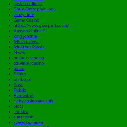
casinò online it
Chưa được phân loại
crazy time
Gama Casino
https://www.gcsepod.co.uk/
Kasyno Online PL
king johnnie
Mini-reviews
Mostbet Russia
News
online casino au
ozwin au casino
pinco
Plinko
plinko_pl
Post
Public
Ramenbet
ricky casino australia
Slots
slottica
sugar rush
sweet bonanza