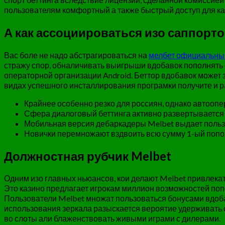
пользователям комфортный а также быстрый доступ для каз
А как ассоциироваться изо саппорт
Вас боле не надо абстрагироваться на
мелбет официальный
стражу спор, обналичивать выигрыши вдобавок пополнять с
операторной организации Android. Беттор вдобавок может 
видах успешного инсталлирования програмки получите и р
Крайнее особенно резко для россиян, однако автоопе
Сфера диалоговый беттинга активно развертывается 
Мобильная версия дебаркадеры Melbet выдает польз
Новички перемножают вздвоить всю сумму 1-ый попо
Должностная рубчик Melbet
Одним изо главных ньюансов, кои делают Melbet привлека
Это казино предлагает игрокам миллион возможностей поп
Пользователи Melbet множат пользоваться бонусами вдоб
использования зеркала разыскается вероятие удерживать оп
во слоты али блаженствовать живыми играми с дилерами.