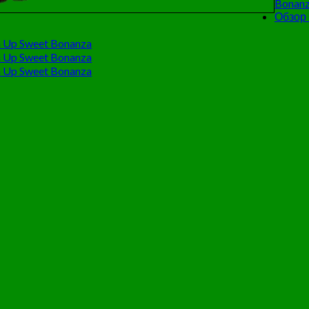
Bonan
Обзор 
 Up Sweet Bonanza
 Up Sweet Bonanza
 Up Sweet Bonanza