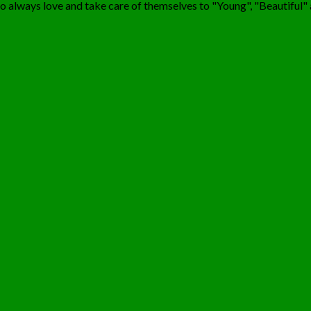
s love and take care of themselves to "Young", "Beautiful" and 