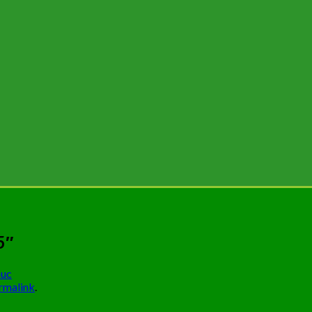
5″
uc
rmalink
.