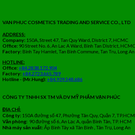
VAN PHUC COSMETICS TRADING AND SERVICE CO., LTD
ADDRESS:
Company:
150A, Street 47, Tan Quy Ward, District 7, HCMC
Office:
90 Street No. 6, An Lac A Ward, Binh Tan District, HCM
Factory:
Binh Tay Hamlet, Tan Binh Commune, Tan Tru, Long An
HOTLINE:
Office
:
+84.2838.172.904
Factory:
+84.2723.665.789
Hotline - (Mr.Hung):
+84.939.548.686
CÔNG TY TNHH SX TM VÀ DV MỸ PHẨM VẠN PHÚC
ĐỊA CHỈ:
Công ty:
150A đường số 47, Phường Tân Quy, Quận 7, TP.HCM
Văn phòng:
90 đường số 6, An Lạc A, quận Bình Tân, TP. HCM
Nhà máy sản xuất:
Ấp Bình Tây xã Tân Bình , Tân Trụ, Long An