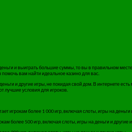
 деньги и выиграть большие суммы, то вы в правильном мест
 помочь вам найти идеальное казино для вас.
 деньги и другие игры, не покидая свой дом. В интернете ест
т лучшие условия для игроков.
гает игрокам более 1 000 игр, включая слоты, игры на деньги 
рокам более 500 игр, включая слоты, игры на деньги и другие 