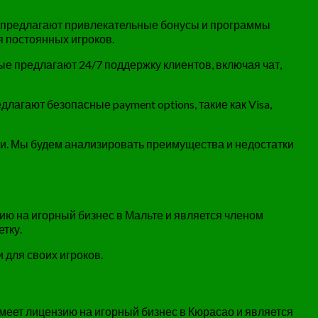
е предлагают привлекательные бонусы и программы
 постоянных игроков.
е предлагают 24/7 поддержку клиентов, включая чат,
агают безопасные payment options, такие как Visa,
ги. Мы будем анализировать преимущества и недостатки
нзию на игорный бизнес в Мальте и является членом
етку.
 для своих игроков.
 имеет лицензию на игорный бизнес в Кюрасао и является