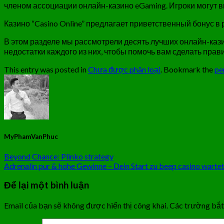
членом ассоциации онлайн-казино eGaming. Игроки могут вы
Казино “Casino Online” предлагает приветственный бонус в 
В этом разделе мы рассмотрели десять лучших онлайн-каз
недостатки каждого из них, чтобы помочь вам сделать пра
This entry was posted in
Chưa được phân loại
. Bookmark the
pe
MyPhamVanPhuc
Beyond Chance: Plinko strategy
Adrenalin pur & hohe Gewinne – Dein Start zu beep casino warte
Để lại một bình luận
Email của bạn sẽ không được hiển thị công khai.
Các trường bắ