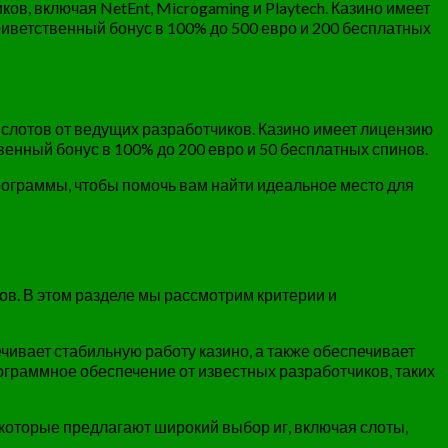
ов, включая NetEnt, Microgaming и Playtech. Казино имеет
риветственный бонус в 100% до 500 евро и 200 бесплатных
и слотов от ведущих разработчиков. Казино имеет лицензию
венный бонус в 100% до 200 евро и 50 бесплатных спинов.
ограммы, чтобы помочь вам найти идеальное место для
в. В этом разделе мы рассмотрим критерии и
ивает стабильную работу казино, а также обеспечивает
ограммное обеспечение от известных разработчиков, таких
которые предлагают широкий выбор иг, включая слоты,