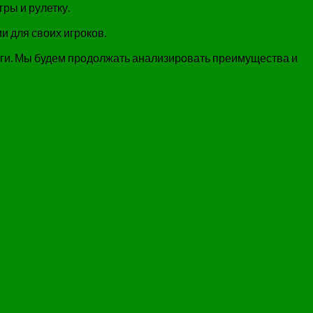
ры и рулетку.
и для своих игроков.
ьги. Мы будем продолжать анализировать преимущества и