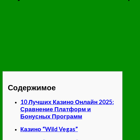
Содержимое
10 Лучших Казино Онлайн 2025:
Сравнение Платформ и
Бонусных Программ
Казино “Wild Vegas”