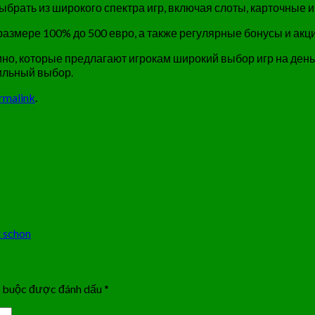
брать из широкого спектра игр, включая слоты, карточные иг
размере 100% до 500 евро, а также регулярные бонусы и акци
ино, которые предлагают игрокам широкий выбор игр на ден
вильный выбор.
rmalink
.
t schon
t buộc được đánh dấu
*