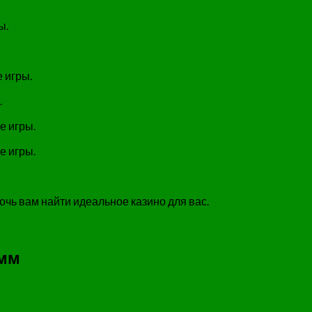
ы.
е игры.
.
е игры.
е игры.
чь вам найти идеальное казино для вас.
амм