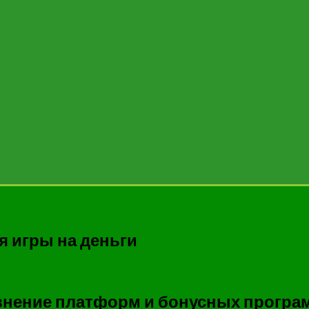
я игры на деньги
авнение платформ и бонусных програ