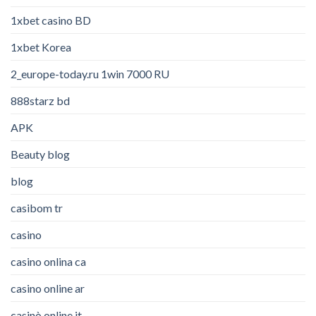
1xbet casino BD
1xbet Korea
2_europe-today.ru 1win 7000 RU
888starz bd
APK
Beauty blog
blog
casibom tr
casino
casino onlina ca
casino online ar
casinò online it