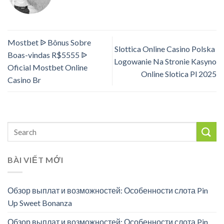
Mostbet ᐉ Bônus Sobre
Slottica Online Casino Polska ️
Boas-vindas R$5555 ᐉ
Logowanie Na Stronie Kasyno
Oficial Mostbet Online
Online Slotica Pl 2025
Casino Br
BÀI VIẾT MỚI
Обзор выплат и возможностей: Особенности слота Pin
Up Sweet Bonanza
Обзор выплат и возможностей: Особенности слота Pin