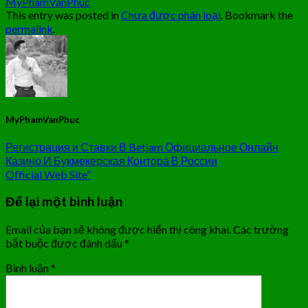
MyPhamVanPhuc
This entry was posted in
Chưa được phân loại
. Bookmark the
permalink
.
MyPhamVanPhuc
Регистрация и Ставки В Betjam Официальное Онлайн
Казино И Букмекерская Контора В России
Official Web Site”
Để lại một bình luận
Email của bạn sẽ không được hiển thị công khai.
Các trường
bắt buộc được đánh dấu
*
Bình luận
*