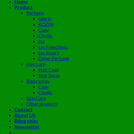
Home
Product
Perfume
Glorin
KOZIN
Cialy
Choilic
Inz
Les Frenchises
Les Smar’t
Other Perfume
Hair care
Hair Coat
Hair Spray
Body spray
Cialy
Choilic
Skin Care
Other products
Contact
About US
Đăng nhập
Newsletter