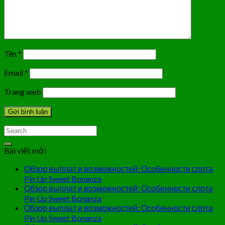
Tên
*
Email
*
Trang web
Bài viết mới
Обзор выплат и возможностей: Особенности слота
Pin Up Sweet Bonanza
Обзор выплат и возможностей: Особенности слота
Pin Up Sweet Bonanza
Обзор выплат и возможностей: Особенности слота
Pin Up Sweet Bonanza