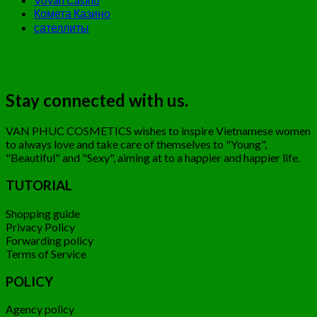
Комета Казино
сателлиты
Stay connected with us.
VAN PHUC COSMETICS wishes to inspire Vietnamese women
to always love and take care of themselves to "Young",
"Beautiful" and "Sexy", aiming at to a happier and happier life.
TUTORIAL
Shopping guide
Privacy Policy
Forwarding policy
Terms of Service
POLICY
Agency policy