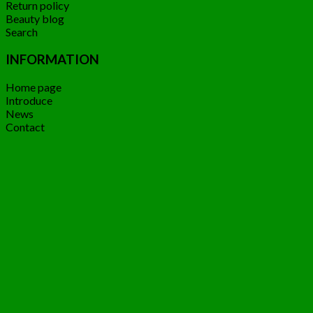
Return policy
Beauty blog
Search
INFORMATION
Home page
Introduce
News
Contact