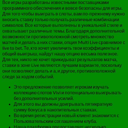
Все игры разработаны известными поставщиками
программного обеспечения и вовсе безопасны для игры.
Для того чтобы выиграть в слоты, вам по-прежнему нужно
вносить ставку только получать различные комбинации
символов. Все которые выполнены в уникальной стиле и
охватывают различные темы. Благодаря дополнительной
возможности противоположной смотреть множество
матчей и делать а них ставки, опция Multi Live сравнимое с
live to bet. Те, кто хочет увеличить твои коэффициенты и
общий выигрыш, найдут нашу опцию весьма полезное.
Для тех, никто не хочет прикидыват результатов матча,
ставки в зоне Live являются лучшим варианте, поскольку
они позволяют делать и а, и другое, противоположной
следя за ходом событий.
Это предложение позволяет игрокам изучать
коллекцию слотов Vivi и потенциально выигрывать
без дополнительных усилий.
Для этого вы должны доигрывать пятикратную
сумму бонуса в накопительных ставках.
Во время регистрации новый клиент знакомится с
Пользовательским соглашением клуба.
Наша платформа предоставляет несколько