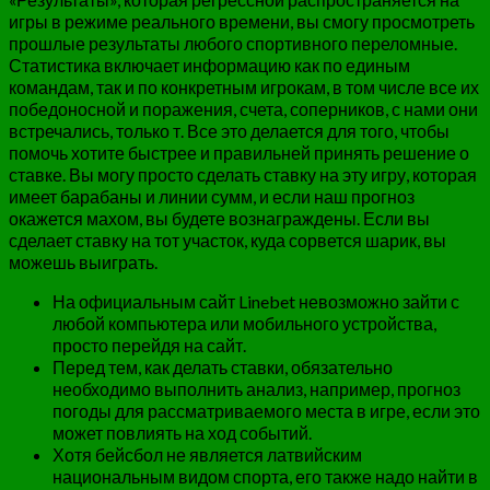
игры в режиме реального времени, вы смогу просмотреть
прошлые результаты любого спортивного переломные.
Статистика включает информацию как по единым
командам, так и по конкретным игрокам, в том числе все их
победоносной и поражения, счета, соперников, с нами они
встречались, только т. Все это делается для того, чтобы
помочь хотите быстрее и правильней принять решение о
ставке. Вы могу просто сделать ставку на эту игру, которая
имеет барабаны и линии сумм, и если наш прогноз
окажется махом, вы будете вознаграждены. Если вы
сделает ставку на тот участок, куда сорвется шарик, вы
можешь выиграть.
На официальным сайт Linebet невозможно зайти с
любой компьютера или мобильного устройства,
просто перейдя на сайт.
Перед тем, как делать ставки, обязательно
необходимо выполнить анализ, например, прогноз
погоды для рассматриваемого места в игре, если это
может повлиять на ход событий.
Хотя бейсбол не является латвийским
национальным видом спорта, его также надо найти в