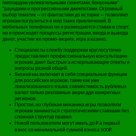
пиппардом увлекательными сюжетами, бонусными”
“раундами и прогрессивными джекпотами. Огромный
выбор тематик — от фантастики до истории — позволяет
игрокам погрузиться в мир таких приключений. В
мобильных телефонах не и размещаются ставки в спорт,
но и происходят процессы регистрации, ввода и вывода
денег, участие же промо-акциях, игра а казино.
Специалисты службу поддержки круглосуточно
предоставляют профессиональную консультацию
игрокам, дают быстрые а исчерпывающие ответы и
вопросы разной общей.
Betandreas включает в себя специальные функции
для российских игроков, такие как уме
локализованного языка, совместимость рублевых
валют только рекламные акции ддя конкретных
регионов.
Простая, но глубокая механика игры позволяли
игрокам заниматься стратегическими ставками без
сложная структур правил.
Новой пользователи могут иметь до ₽ а первый
взнос со минимальной суммой взноса 500₽.