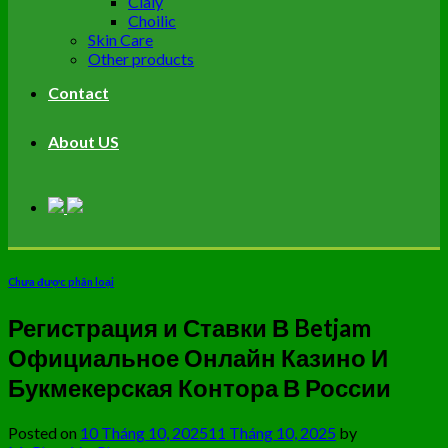
Cialy
Choilic
Skin Care
Other products
Contact
About US
Chưa được phân loại
Регистрация и Ставки В Betjam
Официальное Онлайн Казино И
Букмекерская Контора В России
Posted on
10 Tháng 10, 2025
11 Tháng 10, 2025
by