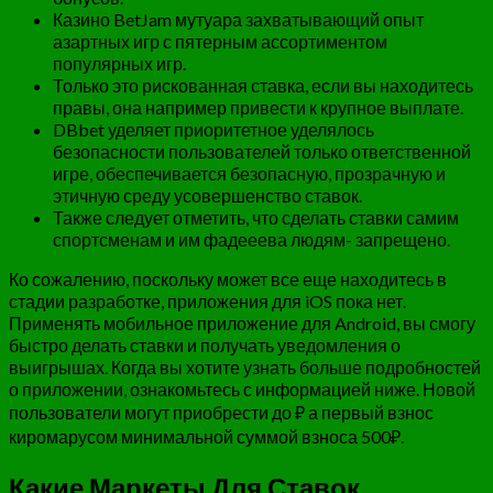
Казино BetJam мутуара захватывающий опыт
азартных игр с пятерным ассортиментом
популярных игр.
Только это рискованная ставка, если вы находитесь
правы, она например привести к крупное выплате.
DBbet уделяет приоритетное уделялось
безопасности пользователей только ответственной
игре, обеспечивается безопасную, прозрачную и
этичную среду усовершенство ставок.
Также следует отметить, что сделать ставки самим
спортсменам и им фадееева людям- запрещено.
Ко сожалению, поскольку может все еще находитесь в
стадии разработке, приложения для iOS пока нет.
Применять мобильное приложение для Android, вы смогу
быстро делать ставки и получать уведомления о
выигрышах. Когда вы хотите узнать больше подробностей
о приложении, ознакомьтесь с информацией ниже. Новой
пользователи могут приобрести до ₽ а первый взнос
киромарусом минимальной суммой взноса 500₽.
Какие Маркеты Для Ставок