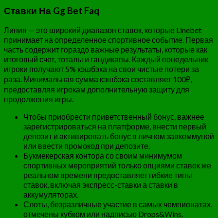
Ставки На Gg Bet Faq
Линия — это широкий диапазон ставок, которые Linebet
принимает на определенное спортивное событие. Первая
часть содержит гораздо важные результаты, которые как
итоговый счет, тоталы и гандикапы. Каждый понедельник
игроки получают 5% кэшбэка на свои чистые потери за
раза. Минимальная сумма кэшбэка составляет 100₽,
предоставляя игрокам дополнительную защиту для
продолжения игры.
Чтобы приобрести приветственный бонус, важнее
зарегистрироваться на платформе, внести первый
депозит и активировать бонус в личном завкоммуной
или ввести промокод при депозите.
Букмекерская контора со своим минимумом
спортивных мероприятий только опциями ставок же
реальном времени предоставляет гибкие типы
ставок, включая экспресс-ставки а ставки в
аккумуляторах.
Слоты, безразличные участие в самых чемпионатах,
отмечены кубком или надписью Drops&Wins.