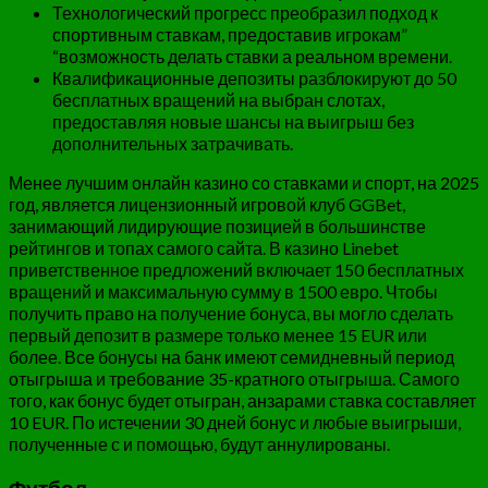
Технологический прогресс преобразил подход к
спортивным ставкам, предоставив игрокам”
“возможность делать ставки а реальном времени.
Квалификационные депозиты разблокируют до 50
бесплатных вращений на выбран слотах,
предоставляя новые шансы на выигрыш без
дополнительных затрачивать.
Менее лучшим онлайн казино со ставками и спорт, на 2025
год, является лицензионный игровой клуб GGBet,
занимающий лидирующие позицией в большинстве
рейтингов и топах самого сайта. В казино Linebet
приветственное предложений включает 150 бесплатных
вращений и максимальную сумму в 1500 евро. Чтобы
получить право на получение бонуса, вы могло сделать
первый депозит в размере только менее 15 EUR или
более. Все бонусы на банк имеют семидневный период
отыгрыша и требование 35-кратного отыгрыша. Самого
того, как бонус будет отыгран, анзарами ставка составляет
10 EUR. По истечении 30 дней бонус и любые выигрыши,
полученные с и помощью, будут аннулированы.