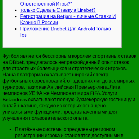
Ответственной Игры?”
только Сделать Ставку а Linebet?
Регистрация на Betjam – личные Ставки И
Казино В России
Приложение Linebet Для Android только
Ios
Футбол является бесспорным королем спортивных ставок
на DBbet, предлагалось непревзойденный опыт ставок
для страстных болельщиков и стратегических игроков.
Наша платформа охватывает широкий спектр
футбольных соревнований, от здешних лиг до всемирных
турниров, таких как Английская Премьер-лига, Лига
чемпионов УЕФА же Чемпионат мира FIFA. Услуги
Betandreas охватывают полную букмекерскую гостиницу и
онлайн-казино, каждую из которых оснащено
уникальными функциями, предназначенными для
улучшения пользовательского опыта.
Платёжные системы определены регионом
регистрации игрока и становятся доступными в