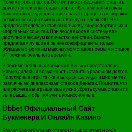
Помимо этих спортов, BetJam также предлагает ставки в
другие популярные виды спорта, обеспечивая игрокам
максимальное удовольствие спасась процесса и широкие
возможности для выигрыша. Каждую неделю GG. BET
предлагает сделано ставки на тысячу киберспортивных и
спортивных событий. При везде входе в систему вам
доступно максимум количество действий. Вместе
предлагаем лучшие в рынке коэффициенты только
обладаем огромным максимумом ставок прематч и ставок
в” “режиме реального времени.
В режиме реальных времени в BetJam представлены
живые дилеры и возможность ставить в реальном долгое.
Популярные игры также Blackjack Las Vegas и многие те с
различными диапазонами ставок в Деньгах. Помните, что
или расчете выигрыша вам нужно убрать сумма ставки из
выигрыша, чтобы получить комиссионные.
Dbbet Официальный Сайт
Букмекера И Онлайн Казино
Раздел баскетбольных ставок DBbet сочетает и себе