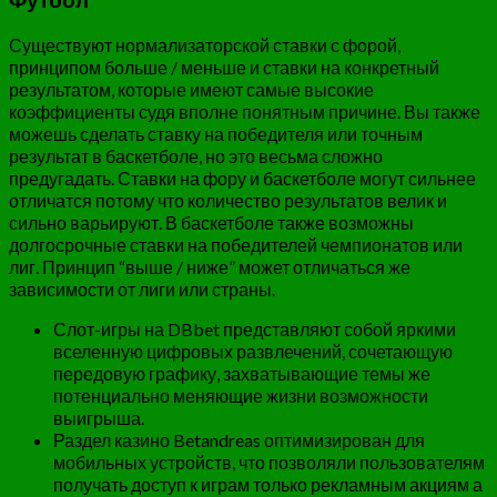
Футбол
Существуют нормализаторской ставки с форой,
принципом больше / меньше и ставки на конкретный
результатом, которые имеют самые высокие
коэффициенты судя вполне понятным причине. Вы также
можешь сделать ставку на победителя или точным
результат в баскетболе, но это весьма сложно
предугадать. Ставки на фору и баскетболе могут сильнее
отличатся потому что количество результатов велик и
сильно варьируют. В баскетболе также возможны
долгосрочные ставки на победителей чемпионатов или
лиг. Принцип “выше / ниже” может отличаться же
зависимости от лиги или страны.
Слот-игры на DBbet представляют собой яркими
вселенную цифровых развлечений, сочетающую
передовую графику, захватывающие темы же
потенциально меняющие жизни возможности
выигрыша.
Раздел казино Betandreas оптимизирован для
мобильных устройств, что позволяли пользователям
получать доступ к играм только рекламным акциям а