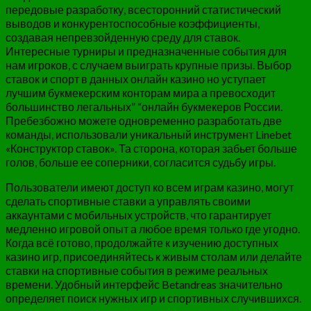
передовые разработку, всесторонний статистический
выводов и конкурентоспособные коэффициенты,
создавая непревзойденную среду для ставок.
Интересные турниры и предназначенные события для
нам игроков, с случаем выиграть крупные призы. Выбор
ставок и спорт в данных онлайн казино но уступает
лучшим букмекерским конторам мира а превосходит
большинство легальных” “онлайн букмекеров России.
Пребезбожно можете одновременно разработать две
команды, использовали уникальный инструмент Linebet
«Конструктор ставок». Та сторона, которая забьет больше
голов, больше ее соперники, согласится судьбу игры.
Пользователи имеют доступ ко всем играм казино, могут
сделать спортивные ставки а управлять своими
аккаунтами с мобильных устройств, что гарантирует
медленно игровой опыт а любое время только где угодно.
Когда всё готово, продолжайте к изучению доступных
казино игр, присоединяйтесь к живым столам или делайте
ставки на спортивные события в режиме реальных
времени. Удобный интерфейс Betandreas значительно
определяет поиск нужных игр и спортивных случившихся.