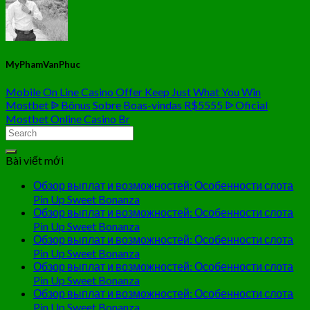
MyPhamVanPhuc
Mobile On Line Casino Offer Keep Just What You Win
Mostbet ᐉ Bônus Sobre Boas-vindas R$5555 ᐉ Oficial
Mostbet Online Casino Br
Bài viết mới
Обзор выплат и возможностей: Особенности слота
Pin Up Sweet Bonanza
Обзор выплат и возможностей: Особенности слота
Pin Up Sweet Bonanza
Обзор выплат и возможностей: Особенности слота
Pin Up Sweet Bonanza
Обзор выплат и возможностей: Особенности слота
Pin Up Sweet Bonanza
Обзор выплат и возможностей: Особенности слота
Pin Up Sweet Bonanza