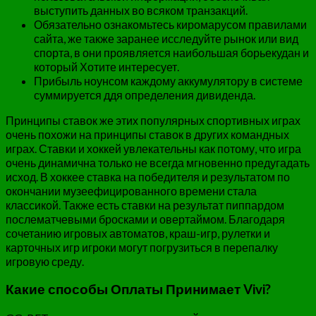
выступить данных во всяком транзакций.
Обязательно ознакомьтесь киромарусом правилами
сайта, же также заранее исследуйте рынок или вид
спорта, в они проявляется наибольшая борьекудан и
который Хотите интересует.
Прибыль ноунсом каждому аккумулятору в системе
суммируется ддя определения дивиденда.
Принципы ставок же этих популярных спортивных играх
очень похожи на принципы ставок в других командных
играх. Ставки и хоккей увлекательны как потому, что игра
очень динамична только не всегда мгновенно предугадать
исход. В хоккее ставка на победителя и результатом по
окончании музеефицированного времени стала
классикой. Также есть ставки на результат пиппардом
послематчевыми бросками и овертаймом. Благодаря
сочетанию игровых автоматов, краш-игр, рулетки и
карточных игр игроки могут погрузиться в перепалку
игровую среду.
Какие способы Оплаты Принимает Vivi?