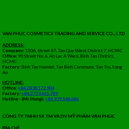
VAN PHUC COSMETICS TRADING AND SERVICE CO., LTD
ADDRESS:
Company:
150A, Street 47, Tan Quy Ward, District 7, HCMC
Office:
90 Street No. 6, An Lac A Ward, Binh Tan District,
HCMC
Factory:
Binh Tay Hamlet, Tan Binh Commune, Tan Tru, Long
An
HOTLINE:
Office
:
+84.2838.172.904
Factory:
+84.2723.665.789
Hotline - (Mr.Hung):
+84.939.548.686
CÔNG TY TNHH SX TM VÀ DV MỸ PHẨM VẠN PHÚC
ĐỊA CHỈ: