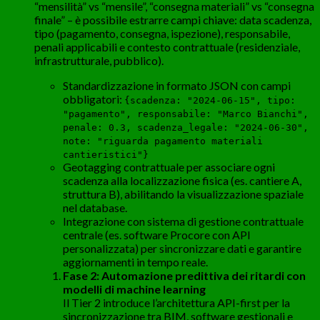
“mensilità” vs “mensile”, “consegna materiali” vs “consegna
finale” – è possibile estrarre campi chiave: data scadenza,
tipo (pagamento, consegna, ispezione), responsabile,
penali applicabili e contesto contrattuale (residenziale,
infrastrutturale, pubblico).
Standardizzazione in formato JSON con campi
obbligatori:
{scadenza: "2024-06-15", tipo:
"pagamento", responsabile: "Marco Bianchi",
penale: 0.3, scadenza_legale: "2024-06-30",
note: "riguarda pagamento materiali
cantieristici"}
Geotagging contrattuale per associare ogni
scadenza alla localizzazione fisica (es. cantiere A,
struttura B), abilitando la visualizzazione spaziale
nel database.
Integrazione con sistema di gestione contrattuale
centrale (es. software Procore con API
personalizzata) per sincronizzare dati e garantire
aggiornamenti in tempo reale.
Fase 2: Automazione predittiva dei ritardi con
modelli di machine learning
Il Tier 2 introduce l’architettura API-first per la
sincronizzazione tra BIM, software gestionali e