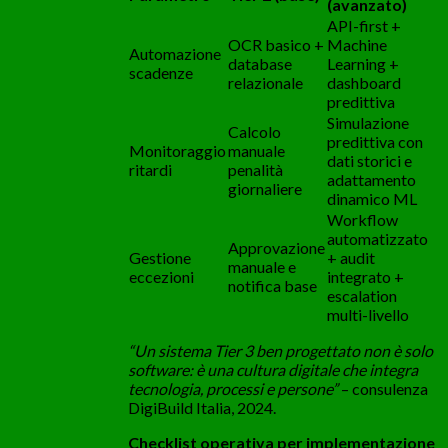
(avanzato)
API-first +
OCR basico +
Machine
Automazione
database
Learning +
scadenze
relazionale
dashboard
predittiva
Simulazione
Calcolo
predittiva con
Monitoraggio
manuale
dati storici e
ritardi
penalità
adattamento
giornaliere
dinamico ML
Workflow
automatizzato
Approvazione
Gestione
+ audit
manuale e
eccezioni
integrato +
notifica base
escalation
multi-livello
“Un sistema Tier 3 ben progettato non è solo
software: è una cultura digitale che integra
tecnologia, processi e persone”
– consulenza
DigiBuild Italia, 2024.
Checklist operativa per implementazione