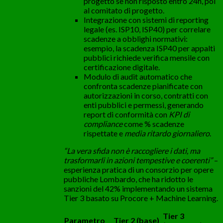
progetto se non risposto entro 24h, poi
al comitato di progetto.
Integrazione con sistemi di reporting
legale (es. ISP10, ISP40) per correlare
scadenze a obblighi normativi:
esempio, la scadenza ISP40 per appalti
pubblici richiede verifica mensile con
certificazione digitale.
Modulo di audit automatico che
confronta scadenze pianificate con
autorizzazioni in corso, contratti con
enti pubblici e permessi, generando
report di conformità con
KPI di
compliance
come % scadenze
rispettate e
media ritardo giornaliero
.
“La vera sfida non è raccogliere i dati, ma
trasformarli in azioni tempestive e coerenti”
–
esperienza pratica di un consorzio per opere
pubbliche Lombardo, che ha ridotto le
sanzioni del 42% implementando un sistema
Tier 3 basato su Procore + Machine Learning.
Tier 3
Parametro
Tier 2 (base)