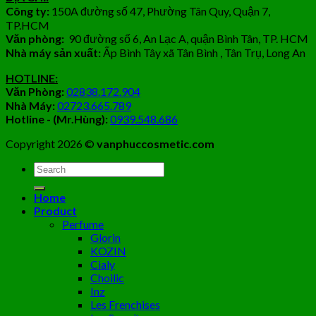
Công ty:
150A đường số 47, Phường Tân Quy, Quận 7,
TP.HCM
Văn phòng:
90 đường số 6, An Lạc A, quận Bình Tân, TP. HCM
Nhà máy sản xuất:
Ấp Bình Tây xã Tân Bình , Tân Trụ, Long An
HOTLINE:
Văn Phòng:
02838.172.904
Nhà Máy:
02723.665.789
Hotline - (Mr.Hùng):
0939.548.686
Copyright 2026 ©
vanphuccosmetic.com
Tìm
kiếm:
Home
Product
Perfume
Glorin
KOZIN
Cialy
Choilic
Inz
Les Frenchises