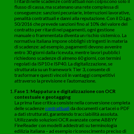
I ritardi nelle scadenze contrattuali non colpiscono solo il
flusso di cassa, ma scatenano una rete complessa di
conseguenze: sanzioni pecuniarie, interruzioni lavorative,
penalità contrattuali e danni alla reputazione. Con il D.Lgs.
50/2016 che prevede sanzioni fino al 10% del valore del
contratto per ritardi nei pagamenti, ogni gestione
manuale o frammentata diventa un rischio sistemico. La
normativa italiana impone obblighi stringenti in materia
di scadenze: ad esempio, pagamenti devono avvenire
entro 30 giorni dalla ricevuta, mentre lavori pubblici
richiedono scadenze di almeno 60 giorni, con termini
regolati da ISP10 e ISP40. La digitalizzazione, se
strutturata su un framework Tier 3, consente di
trasformare questi vincoli in vantaggi competitivi
attraverso la previsione e l’automazione.
Fase 1: Mappatura e digitalizzazione con OCR
contestuale e geotagging
La prima fase critica consiste nella conversione completa
delle scadenze
contrattuali
da documenti cartacei o PDF
a dati strutturati, garantendo tracciabilità assoluta.
Utilizzando soluzioni OCR avanzate come ABBYY
FineReader con modelli addestrati su terminologia
edilizia italiana – ad esempio riconoscimento preciso di