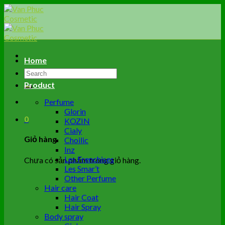
Skip
to
content
Home
Tìm
kiếm:
Product
Perfume
Glorin
0
KOZIN
Cialy
Giỏ hàng
Choilic
Inz
Les Frenchises
Chưa có sản phẩm trong giỏ hàng.
Les Smar’t
Other Perfume
Hair care
Hair Coat
Hair Spray
Body spray