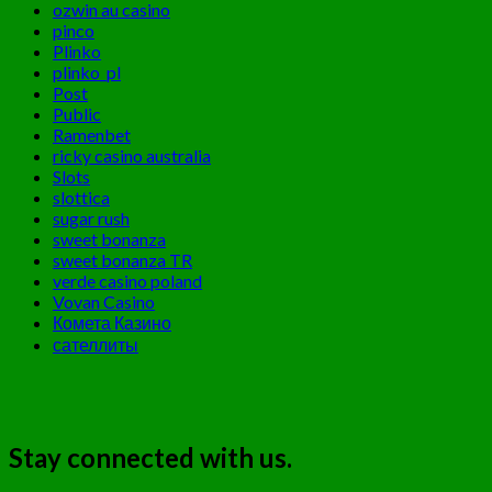
ozwin au casino
pinco
Plinko
plinko_pl
Post
Public
Ramenbet
ricky casino australia
Slots
slottica
sugar rush
sweet bonanza
sweet bonanza TR
verde casino poland
Vovan Casino
Комета Казино
сателлиты
Stay connected with us.