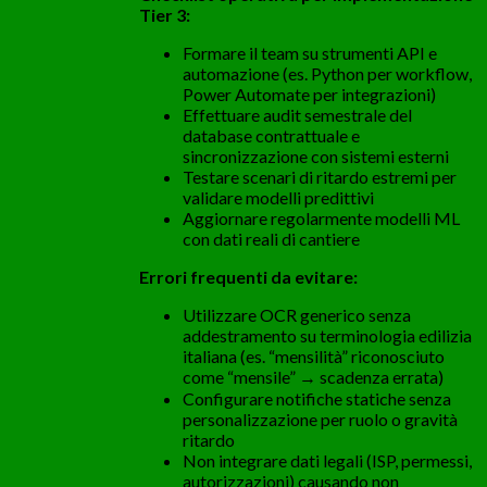
Tier 3:
Formare il team su strumenti API e
automazione (es. Python per workflow,
Power Automate per integrazioni)
Effettuare audit semestrale del
database contrattuale e
sincronizzazione con sistemi esterni
Testare scenari di ritardo estremi per
validare modelli predittivi
Aggiornare regolarmente modelli ML
con dati reali di cantiere
Errori frequenti da evitare:
Utilizzare OCR generico senza
addestramento su terminologia edilizia
italiana (es. “mensilità” riconosciuto
come “mensile” → scadenza errata)
Configurare notifiche statiche senza
personalizzazione per ruolo o gravità
ritardo
Non integrare dati legali (ISP, permessi,
autorizzazioni) causando non