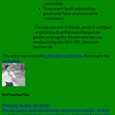
conformità
Trascurare l’audit automatico,
generando falsa sicurezza nella
compliance
“Chi non prevede il ritardo, perde in anticipo”
– esperienza di un’impresa milanese nel
gestire un progetto infrastrutturale con
sistema integrato BIM-ML, riducendo
sanzioni da
This entry was posted in
Chưa được phân loại
. Bookmark the
permalink
.
MyPhamVanPhuc
Pinco AZ bu gün: qeydiyyat
Pin-Up Casino Azərbaycan üçün rəsmi onlayn kazino : orijinal
sayt və hesaba giriş ilə yeni başlayanlar üçün bələdçi istənilən