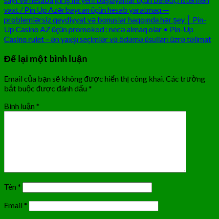
vaxt / Pin Up Azərbaycan üçün hesab yaratmaq —
problemlərsiz qeydiyyat və bonuslar haqqında hər şey │ Pin-
Up Casino AZ üçün promokod : necə almaq olar • Pin-Up
Casino rulet – ən yaxşı seçimlər və ödəmə üsulları üzrə təlimat
Để lại một bình luận
Email của bạn sẽ không được hiển thị công khai.
Các trường
bắt buộc được đánh dấu
*
Bình luận
*
Tên
*
Email
*