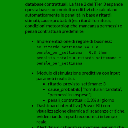
database contrattuali. La fase 2 del Tier 3 espande
questa base con moduli predittivi che calcolano
automaticamente le penalità in base a ritardi
stimati, cause probabili (es. ritardi fornitura,
condizioni meteorologiche, mancanza permessi) e
penali contrattuali predefinite.
Implementazione di regole di business:
se ritardo_settimane >= 1 e
penale_per_settimana = 0.3 then
penalita_totale = ritardo_settimane *
penale_per_settimana
Modulo di simulazione predittiva con input
parametri realistici:
ritardo_previsto_settimane: 3
cause_probabili: [“fornitura ritardata”,
“permessi in sospeso”],
penali_contrattuali: 0.3% al giorno
Dashboard interattiva (Power BI) con
visualizzazione dinamica di scadenze critiche,
evidenziando impatti economici in tempo
reale.
Alert dinamici basati su machine learning che