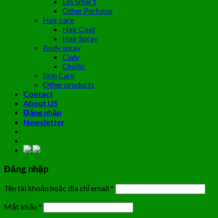
Les Smar’t
Other Perfume
Hair care
Hair Coat
Hair Spray
Body spray
Cialy
Choilic
Skin Care
Other products
Contact
About US
Đăng nhập
Newsletter
Đăng nhập
Tên tài khoản hoặc địa chỉ email
*
Mật khẩu
*