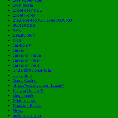
1winRussia
1xbet casino BD
1xbet Korea
2_europe-today.ru 1win 7000 RU
888starz bd
APK
Beauty blog
blog
casibom tr
casino
casino onlina ca
casino online ar
casinò online it
Chưa được phân loại
crazy time
Gama Casino
https://www.gcsepod.co.uk/
Kasyno Online PL
king johnnie
Mini-reviews
Mostbet Russia
News
online casino au