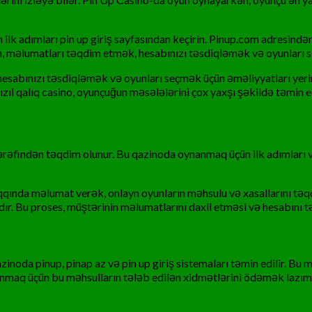
ilk adımları pin up giriş sayfasından keçirin. Pinup.com adresində
 məlumatları təqdim etmək, hesabınızı təsdiqləmək və oyunları se
sabınızı təsdiqləmək və oyunları seçmək üçün əməliyyatları yeri
ızıl qalıq casino, oyunçuğun məsələlərini çox yaxşı şəkildə təmin e
əfindən təqdim olunur. Bu qazinoda oynanmaq üçün ilk adımları ve
qqında məlumat verək, onlayn oyunların məhsulu və xasallarını t
ır. Bu proses, müştərinin məlumatlarını daxil etməsi və hesabını t
oda pinup, pinap az və pin up giriş sistemaları təmin edilir. Bu m
anmaq üçün bu məhsulların tələb edilən xidmətlərini ödəmək lazım