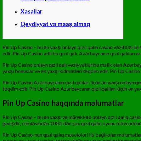
Xasallar
Qeydiyyat və maaş almaq
Pin Up Casino – bu ən yaxşı onlayn qızıl qalın casino vəzifələrini 
edir. Pin Up Casino adlı bu qızıl qalı, Azərbaycanın qızıl qalıları 
Pin Up Casino onlayn qızıl qalı vəziyyətlərinə malik olan Azərbayca
yaxşı bonuslar və ən yaxşı xidmətləri təqdim edir. Pin Up Casino A
Pin Up Casino Azərbaycanın qızıl qalıları üçün ən yaxşı onlayn qızı
təqdim edir. Pin Up Casino Azərbaycanın qızıl qalıları üçün ən yaxş
Pin Up Casino haqqında məlumatlar
Pin Up Casino – bu ən yaxşı və mürəkkəb onlayn qızıl qalıq casin
genişdir, cümləsindən 1000-dən çox qızıl qalıq oyunu mövcuddur. 
Pin Up Casino-nun qızıl qalıq məsələləri ilə bağlı olan məlumatlar
oyunçu ən yaxşı oyunları seçmək üçün ən yaxşı qızıl qalıq məsələl