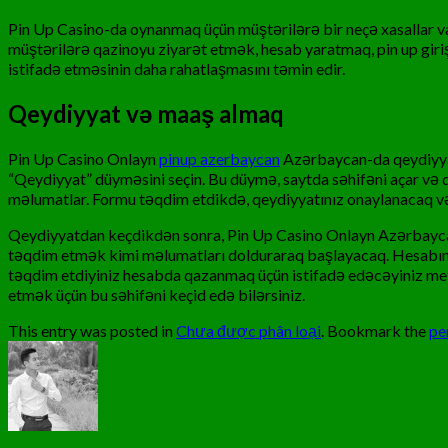
Pin Up Casino-da oynanmaq üçün müştərilərə bir neçə xasallar va
müştərilərə qazinoyu ziyarət etmək, hesab yaratmaq, pin up giri
istifadə etməsinin daha rahatlaşmasını təmin edir.
Qeydiyyat və maaş almaq
Pin Up Casino Onlayn
pinup azerbaycan
Azərbaycan-da qeydiyyat
“Qeydiyyat” düyməsini seçin. Bu düymə, saytda səhifəni açar və q
məlumatlar. Formu təqdim etdikdə, qeydiyyatınız onaylanacaq v
Qeydiyyatdan keçdikdən sonra, Pin Up Casino Onlayn Azərbaycan-
təqdim etmək kimi məlumatları dolduraraq başlayacaq. Hesabınız
təqdim etdiyiniz hesabda qazanmaq üçün istifadə edəcəyiniz met
etmək üçün bu səhifəni keçid edə bilərsiniz.
This entry was posted in
Chưa được phân loại
. Bookmark the
pe