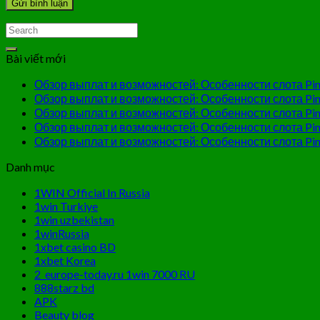
Bài viết mới
Обзор выплат и возможностей: Особенности слота Pin
Обзор выплат и возможностей: Особенности слота Pin
Обзор выплат и возможностей: Особенности слота Pin
Обзор выплат и возможностей: Особенности слота Pin
Обзор выплат и возможностей: Особенности слота Pin
Danh mục
1WIN Official In Russia
1win Turkiye
1win uzbekistan
1winRussia
1xbet casino BD
1xbet Korea
2_europe-today.ru 1win 7000 RU
888starz bd
APK
Beauty blog