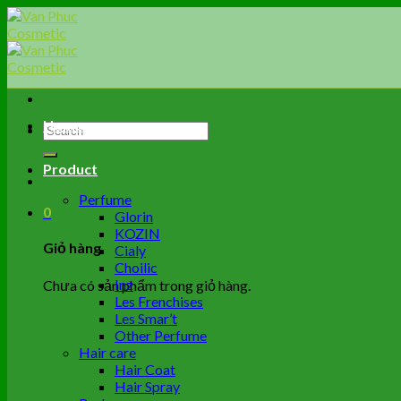
Skip
to
content
Home
Tìm
kiếm:
Product
Perfume
0
Glorin
KOZIN
Giỏ hàng
Cialy
Choilic
Inz
Chưa có sản phẩm trong giỏ hàng.
Les Frenchises
Les Smar’t
Other Perfume
Hair care
Hair Coat
Hair Spray