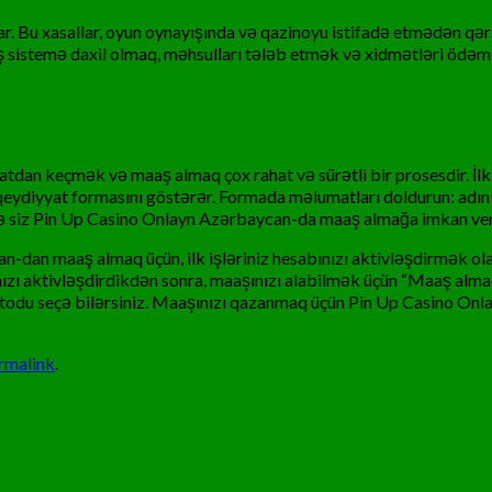
r. Bu xasallar, oyun oynayışında və qazinoyu istifadə etmədən qə
ş sistemə daxil olmaq, məhsulları tələb etmək və xidmətləri ödəmək
dan keçmək və maaş almaq çox rahat və sürətli bir prosesdir. İlk
eydiyyat formasını göstərər. Formada məlumatları doldurun: adınız,
ə siz Pin Up Casino Onlayn Azərbaycan-da maaş almağa imkan verə
dan maaş almaq üçün, ilk işləriniz hesabınızı aktivləşdirmək ola
ı aktivləşdirdikdən sonra, maaşınızı alabilmək üçün “Maaş almaq
odu seçə bilərsiniz. Maaşınızı qazanmaq üçün Pin Up Casino Onla
rmalink
.