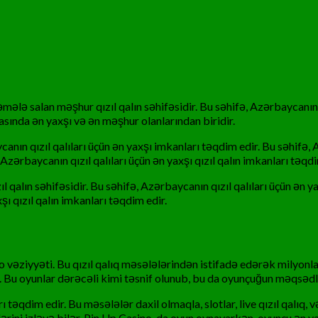
əmələ salan məşhur qızıl qalın səhifəsidir. Bu səhifə, Azərbaycanın q
arasında ən yaxşı və ən məşhur olanlarından biridir.
nın qızıl qalıları üçün ən yaxşı imkanları təqdim edir. Bu səhifə, Az
zərbaycanın qızıl qalıları üçün ən yaxşı qızıl qalın imkanları təqdi
l qalın səhifəsidir. Bu səhifə, Azərbaycanın qızıl qalıları üçün ən ya
ı qızıl qalın imkanları təqdim edir.
o vəziyyəti. Bu qızıl qalıq məsələlərindən istifadə edərək milyonl
Bu oyunlar dərəcəli kimi təsnif olunub, bu da oyunçuğun məqsədlər
ı təqdim edir. Bu məsələlər daxil olmaqla, slotlar, live qızıl qalı
ərini izləyə bilər. Pin Up Casino-da oyun oynayarkən, oyunçu ən ya