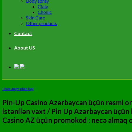
Body spray
Cialy
Choilic
Skin Care
Other products
Contact
About US
Chưa được phân loại
Pin-Up Casino Azərbaycan üçün rəsmi onlay
istənilən vaxt / Pin Up Azərbaycan üçün
Casino AZ üçün promokod : necə almaq ola