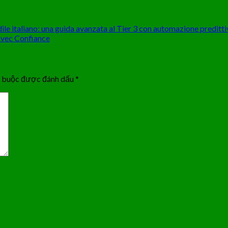
ile italiano: una guida avanzata al Tier 3 con automazione preditti
avec Confiance
t buộc được đánh dấu
*