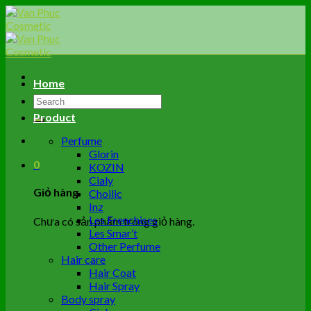
Skip
to
content
Home
Tìm
kiếm:
Product
Perfume
Glorin
0
KOZIN
Cialy
Giỏ hàng
Choilic
Inz
Les Frenchises
Chưa có sản phẩm trong giỏ hàng.
Les Smar’t
Other Perfume
Hair care
Hair Coat
Hair Spray
Body spray