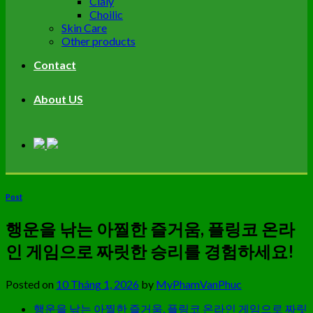
Cialy
Choilic
Skin Care
Other products
Contact
About US
Post
행운을 낚는 아찔한 즐거움, 플링코 온라
인 게임으로 짜릿한 승리를 경험하세요!
Posted on
10 Tháng 1, 2026
by
MyPhamVanPhuc
행운을 낚는 아찔한 즐거움, 플링코 온라인 게임으로 짜릿