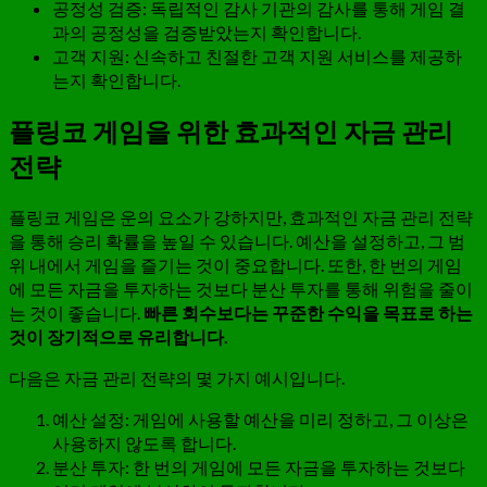
공정성 검증: 독립적인 감사 기관의 감사를 통해 게임 결
과의 공정성을 검증받았는지 확인합니다.
고객 지원: 신속하고 친절한 고객 지원 서비스를 제공하
는지 확인합니다.
플링코 게임을 위한 효과적인 자금 관리
전략
플링코 게임은 운의 요소가 강하지만, 효과적인 자금 관리 전략
을 통해 승리 확률을 높일 수 있습니다. 예산을 설정하고, 그 범
위 내에서 게임을 즐기는 것이 중요합니다. 또한, 한 번의 게임
에 모든 자금을 투자하는 것보다 분산 투자를 통해 위험을 줄이
는 것이 좋습니다.
빠른 회수보다는 꾸준한 수익을 목표로 하는
것이 장기적으로 유리합니다.
다음은 자금 관리 전략의 몇 가지 예시입니다.
예산 설정: 게임에 사용할 예산을 미리 정하고, 그 이상은
사용하지 않도록 합니다.
분산 투자: 한 번의 게임에 모든 자금을 투자하는 것보다