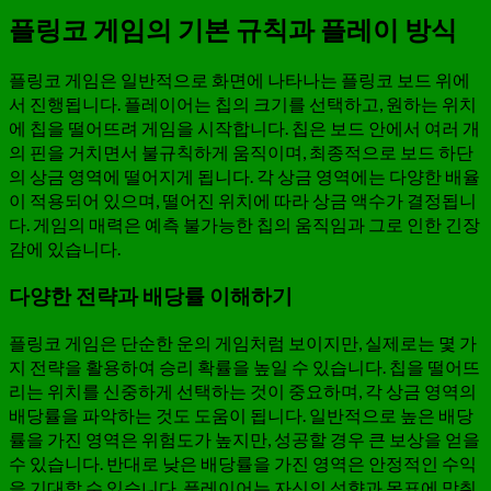
플링코 게임의 기본 규칙과 플레이 방식
플링코 게임은 일반적으로 화면에 나타나는 플링코 보드 위에
서 진행됩니다. 플레이어는 칩의 크기를 선택하고, 원하는 위치
에 칩을 떨어뜨려 게임을 시작합니다. 칩은 보드 안에서 여러 개
의 핀을 거치면서 불규칙하게 움직이며, 최종적으로 보드 하단
의 상금 영역에 떨어지게 됩니다. 각 상금 영역에는 다양한 배율
이 적용되어 있으며, 떨어진 위치에 따라 상금 액수가 결정됩니
다. 게임의 매력은 예측 불가능한 칩의 움직임과 그로 인한 긴장
감에 있습니다.
다양한 전략과 배당률 이해하기
플링코 게임은 단순한 운의 게임처럼 보이지만, 실제로는 몇 가
지 전략을 활용하여 승리 확률을 높일 수 있습니다. 칩을 떨어뜨
리는 위치를 신중하게 선택하는 것이 중요하며, 각 상금 영역의
배당률을 파악하는 것도 도움이 됩니다. 일반적으로 높은 배당
률을 가진 영역은 위험도가 높지만, 성공할 경우 큰 보상을 얻을
수 있습니다. 반대로 낮은 배당률을 가진 영역은 안정적인 수익
을 기대할 수 있습니다. 플레이어는 자신의 성향과 목표에 맞춰