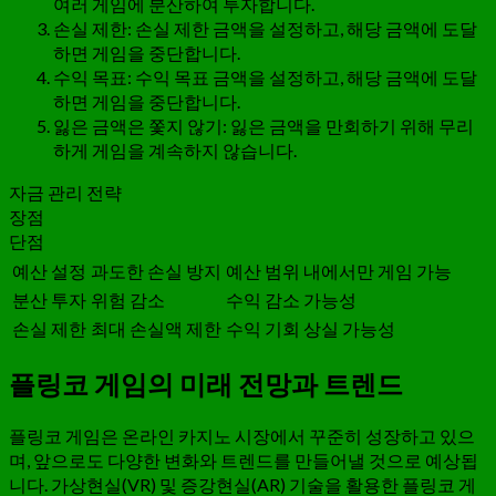
여러 게임에 분산하여 투자합니다.
손실 제한: 손실 제한 금액을 설정하고, 해당 금액에 도달
하면 게임을 중단합니다.
수익 목표: 수익 목표 금액을 설정하고, 해당 금액에 도달
하면 게임을 중단합니다.
잃은 금액은 쫓지 않기: 잃은 금액을 만회하기 위해 무리
하게 게임을 계속하지 않습니다.
자금 관리 전략
장점
단점
예산 설정
과도한 손실 방지
예산 범위 내에서만 게임 가능
분산 투자
위험 감소
수익 감소 가능성
손실 제한
최대 손실액 제한
수익 기회 상실 가능성
플링코 게임의 미래 전망과 트렌드
플링코 게임은 온라인 카지노 시장에서 꾸준히 성장하고 있으
며, 앞으로도 다양한 변화와 트렌드를 만들어낼 것으로 예상됩
니다. 가상현실(VR) 및 증강현실(AR) 기술을 활용한 플링코 게