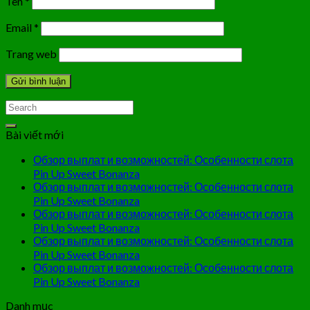
Tên
*
Email
*
Trang web
Bài viết mới
Обзор выплат и возможностей: Особенности слота
Pin Up Sweet Bonanza
Обзор выплат и возможностей: Особенности слота
Pin Up Sweet Bonanza
Обзор выплат и возможностей: Особенности слота
Pin Up Sweet Bonanza
Обзор выплат и возможностей: Особенности слота
Pin Up Sweet Bonanza
Обзор выплат и возможностей: Особенности слота
Pin Up Sweet Bonanza
Danh mục