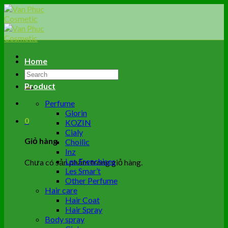
Skip
to
content
Home
Tìm
kiếm:
Product
Perfume
Glorin
0
KOZIN
Cialy
Giỏ hàng
Choilic
Inz
Les Frenchises
Chưa có sản phẩm trong giỏ hàng.
Les Smar’t
Other Perfume
Hair care
Hair Coat
Hair Spray
Body spray