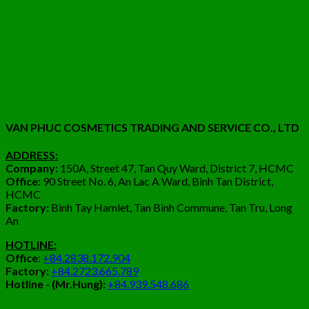
VAN PHUC COSMETICS TRADING AND SERVICE CO., LTD
ADDRESS:
Company:
150A, Street 47, Tan Quy Ward, District 7, HCMC
Office:
90 Street No. 6, An Lac A Ward, Binh Tan District,
HCMC
Factory:
Binh Tay Hamlet, Tan Binh Commune, Tan Tru, Long
An
HOTLINE:
Office
:
+84.2838.172.904
Factory:
+84.2723.665.789
Hotline - (Mr.Hung):
+84.939.548.686