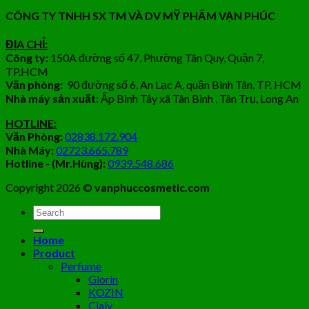
CÔNG TY TNHH SX TM VÀ DV MỸ PHẨM VẠN PHÚC
ĐỊA CHỈ:
Công ty:
150A đường số 47, Phường Tân Quy, Quận 7,
TP.HCM
Văn phòng:
90 đường số 6, An Lạc A, quận Bình Tân, TP. HCM
Nhà máy sản xuất:
Ấp Bình Tây xã Tân Bình , Tân Trụ, Long An
HOTLINE:
Văn Phòng:
02838.172.904
Nhà Máy:
02723.665.789
Hotline - (Mr.Hùng):
0939.548.686
Copyright 2026 ©
vanphuccosmetic.com
Tìm
kiếm:
Home
Product
Perfume
Glorin
KOZIN
Cialy