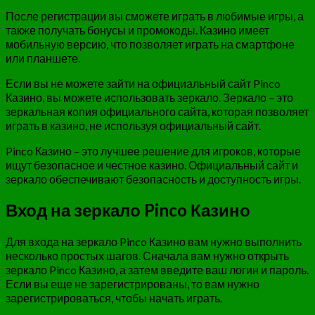
После регистрации вы сможете играть в любимые игры, а
также получать бонусы и промокоды. Казино имеет
мобильную версию, что позволяет играть на смартфоне
или планшете.
Если вы не можете зайти на официальный сайт Pinco
Казино, вы можете использовать зеркало. Зеркало – это
зеркальная копия официального сайта, которая позволяет
играть в казино, не используя официальный сайт.
Pinco Казино – это лучшее решение для игроков, которые
ищут безопасное и честное казино. Официальный сайт и
зеркало обеспечивают безопасность и доступность игры.
Вход на зеркало Pinco Казино
Для входа на зеркало Pinco Казино вам нужно выполнить
несколько простых шагов. Сначала вам нужно открыть
зеркало Pinco Казино, а затем введите ваш логин и пароль.
Если вы еще не зарегистрированы, то вам нужно
зарегистрироваться, чтобы начать играть.