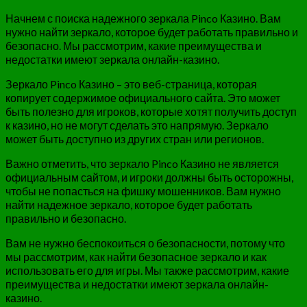
Начнем с поиска надежного зеркала Pinco Казино. Вам
нужно найти зеркало, которое будет работать правильно и
безопасно. Мы рассмотрим, какие преимущества и
недостатки имеют зеркала онлайн-казино.
Зеркало Pinco Казино – это веб-страница, которая
копирует содержимое официального сайта. Это может
быть полезно для игроков, которые хотят получить доступ
к казино, но не могут сделать это напрямую. Зеркало
может быть доступно из других стран или регионов.
Важно отметить, что зеркало Pinco Казино не является
официальным сайтом, и игроки должны быть осторожны,
чтобы не попасться на фишку мошенников. Вам нужно
найти надежное зеркало, которое будет работать
правильно и безопасно.
Вам не нужно беспокоиться о безопасности, потому что
мы рассмотрим, как найти безопасное зеркало и как
использовать его для игры. Мы также рассмотрим, какие
преимущества и недостатки имеют зеркала онлайн-
казино.