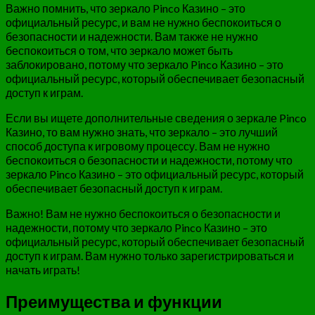
Важно помнить, что зеркало Pinco Казино – это
официальный ресурс, и вам не нужно беспокоиться о
безопасности и надежности. Вам также не нужно
беспокоиться о том, что зеркало может быть
заблокировано, потому что зеркало Pinco Казино – это
официальный ресурс, который обеспечивает безопасный
доступ к играм.
Если вы ищете дополнительные сведения о зеркале Pinco
Казино, то вам нужно знать, что зеркало – это лучший
способ доступа к игровому процессу. Вам не нужно
беспокоиться о безопасности и надежности, потому что
зеркало Pinco Казино – это официальный ресурс, который
обеспечивает безопасный доступ к играм.
Важно! Вам не нужно беспокоиться о безопасности и
надежности, потому что зеркало Pinco Казино – это
официальный ресурс, который обеспечивает безопасный
доступ к играм. Вам нужно только зарегистрироваться и
начать играть!
Преимущества и функции