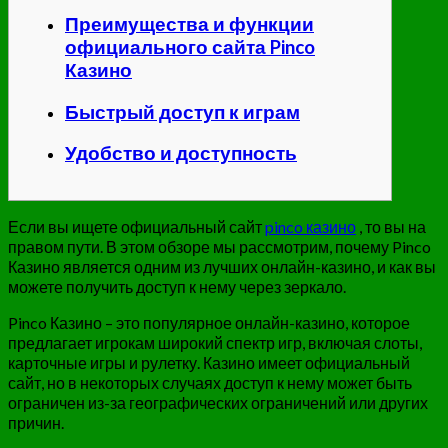
Преимущества и функции
официального сайта Pinco
Казино
Быстрый доступ к играм
Удобство и доступность
Если вы ищете официальный сайт
pinco казино
, то вы на
правом пути. В этом обзоре мы рассмотрим, почему Pinco
Казино является одним из лучших онлайн-казино, и как вы
можете получить доступ к нему через зеркало.
Pinco Казино – это популярное онлайн-казино, которое
предлагает игрокам широкий спектр игр, включая слоты,
карточные игры и рулетку. Казино имеет официальный
сайт, но в некоторых случаях доступ к нему может быть
ограничен из-за географических ограничений или других
причин.