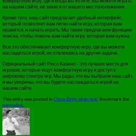
комфортную игру, где и когда вы хотите. Вы можете играть
на нашем сайте, не завися от вашего местоположения.
Кроме того, наш сайт предлагает удобный интерфейс,
который позволяет вам легко найти игру, которая вам
нравится, и начать играть. Мы также предлагаем функцию
поиска, чтобы помочь вам найти игру, которая вам нужна.
Все это обеспечивает комфортную игру, где вы можете
насладиться игрой, не отвлекаясь на другие задачи.
Официальный сайт Pinco Казино – это лучшее место для
игроков, которые ищут комфортную игру и доступ к
широкому спектру игр. Мы рады, что вы выбрали наш сайт,
и мы уверены, что вы будете наслаждаться игрой на
нашем сайте.
This entry was posted in
Chưa được phân loại
. Bookmark the
permalink
.