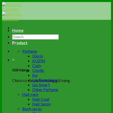
Skip
to
content
Home
Tìm
kiếm:
Product
Perfume
Glorin
0
KOZIN
Cialy
Giỏ hàng
Choilic
Inz
Les Frenchises
Chưa có sản phẩm trong giỏ hàng.
Les Smar’t
Other Perfume
Hair care
Hair Coat
Hair Spray
Body spray