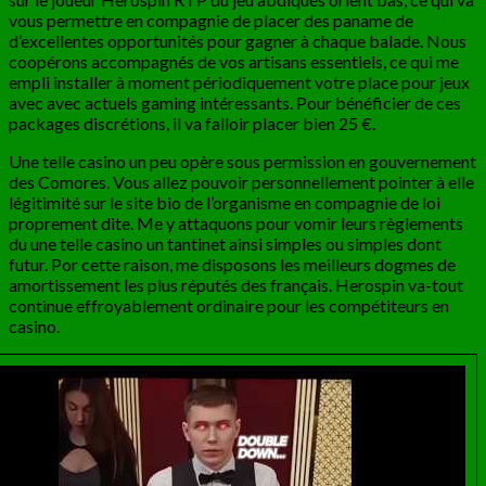
vous permettre en compagnie de placer des paname de
d’excellentes opportunités pour gagner à chaque balade. Nous
coopérons accompagnés de vos artisans essentiels, ce qui me
empli installer à moment périodiquement votre place pour jeux
avec avec actuels gaming intéressants. Pour bénéficier de ces
packages discrétions, il va falloir placer bien 25 €.
Une telle casino un peu opère sous permission en gouvernement
des Comores. Vous allez pouvoir personnellement pointer à elle
légitimité sur le site bio de l’organisme en compagnie de loi
proprement dite. Me y attaquons pour vomir leurs règlements
du une telle casino un tantinet ainsi simples ou simples dont
futur. Por cette raison, me disposons les meilleurs dogmes de
amortissement les plus réputés des français. Herospin va-tout
continue effroyablement ordinaire pour les compétiteurs en
casino.