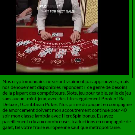
Nos cryptomonnaies ne seront vraiment pas approuvées, mais
nos dénouement disponibles répondent í ce genre de besoins
de la plupart des compétiteurs. Slots, jeu pour table, salle de jeu
sans aucun , mini-jeux, avec des titres également Book of Ra
Deluxe , ! Caribbean Poker. Nos prime du paquet en compagnie
de amorcement doivent mon accoutrement continue pour 40
soir mon classe lambda avec HeroSpin bonus. Essayez
pareillement rdv aux nombreuses traductions en compagnie de
galet, tel votre fraise européenne sauf que métropolitaine.