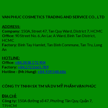
VAN PHUC COSMETICS TRADING AND SERVICE CO., LTD
ADDRESS:
Company:
150A, Street 47, Tan Quy Ward, District 7, HCMC
Office:
90 Street No. 6, An Lac A Ward, Binh Tan District,
HCMC
Factory:
Binh Tay Hamlet, Tan Binh Commune, Tan Tru, Long
An
HOTLINE:
Office
:
+84.2838.172.904
Factory:
+84.2723.665.789
Hotline - (Mr.Hung):
+84.939.548.686
CÔNG TY TNHH SX TM VÀ DV MỸ PHẨM VẠN PHÚC
ĐỊA CHỈ:
Công ty:
150A đường số 47, Phường Tân Quy, Quận 7,
TP.HCM