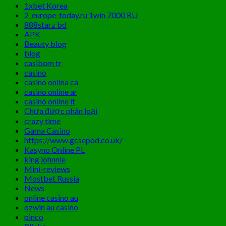
1xbet Korea
2_europe-today.ru 1win 7000 RU
888starz bd
APK
Beauty blog
blog
casibom tr
casino
casino onlina ca
casino online ar
casinò online it
Chưa được phân loại
crazy time
Gama Casino
https://www.gcsepod.co.uk/
Kasyno Online PL
king johnnie
Mini-reviews
Mostbet Russia
News
online casino au
ozwin au casino
pinco