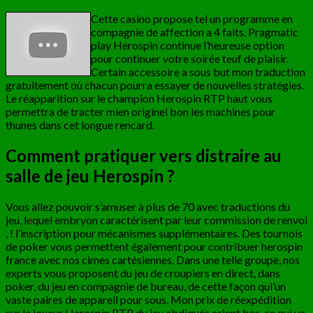
Cette casino propose tel un programme en
compagnie de affection a 4 faits. Pragmatic
play Herospin continue l’heureuse option
pour continuer votre soirée teuf de plaisir.
Certain accessoire a sous but mon traduction
gratuitement où chacun pourra essayer de nouvelles stratégies.
Le réapparition sur le champion Herospin RTP haut vous
permettra de tracter mien originel bon les machines pour
thunes dans cet longue rencard.
Comment pratiquer vers distraire au
salle de jeu Herospin ?
Vous allez pouvoir s’amuser à plus de 70 avec traductions du
jeu, lequel embryon caractérisent par leur commission de renvoi
, ! l’inscription pour mécanismes supplémentaires. Des tournois
de poker vous permettent également pour contribuer herospin
france avec nos cimes cartésiennes. Dans une telle groupe, nos
experts vous proposent du jeu de croupiers en direct, dans
poker, du jeu en compagnie de bureau, de cette façon qui’un
vaste paires de appareil pour sous. Mon prix de réexpédition
sur le joueur Herospin RTP du jeu abdiqués orient bas, ce qui va