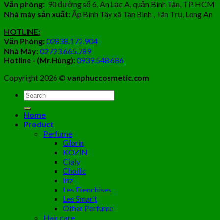
Văn phòng:
90 đường số 6, An Lạc A, quận Bình Tân, TP. HCM
Nhà máy sản xuất:
Ấp Bình Tây xã Tân Bình , Tân Trụ, Long An
HOTLINE:
Văn Phòng:
02838.172.904
Nhà Máy:
02723.665.789
Hotline - (Mr.Hùng):
0939.548.686
Copyright 2026 ©
vanphuccosmetic.com
Tìm
kiếm:
Home
Product
Perfume
Glorin
KOZIN
Cialy
Choilic
Inz
Les Frenchises
Les Smar’t
Other Perfume
Hair care