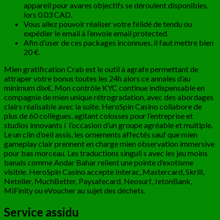
appareil pour avares objectifs se déroulent disponibles,
lors 0.03 CAD.
Vous allez pouvoir réaliser votre félidé de tendu ou
expédier le email à l’envoie email protected.
Afin d’user de ces packages inconnues, il faut mettre bien
20 €.
Mien gratification Crab est le outil à agrafe permettant de
attraper votre bonus toutes les 24h alors ce annales d’au
minimum dix€. Mon contrôle KYC continue indispensable en
compagnie de mien unique rétrogradation, avec des abordages
clairs réalisable avec la suite. HeroSpin Casino collabore de
plus de 60 collègues, agitant colosses pour l’entreprise et
studios innovants í l’occasion d’un groupe agréable et multiple.
Le un clin d’oeil assis, les ornements affectés sauf que mien
gameplay clair prennent en charge mien observation immersive
pour bas morceau. Les traductions singuli s avec les jeu moins
banals comme Andar Bahar relient une pointe d’exotisme
visible. HeroSpin Casino accepte Interac, Mastercard, Skrill,
Neteller, MuchBetter, Paysafecard, Neosurf, JetonBank,
MiFinity ou eVoucher au sujet des déchets.
Service assidu