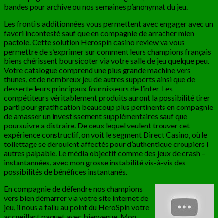
bandes pour archive ou nos semaines p’anonymat du jeu.
Les fronti s additionnées vous permettent avec engager avec un
favori incontesté sauf que en compagnie de arracher mien
pactole. Cette solution Herospin casino review va vous
permettre de s’exprimer sur comment leurs champions français
biens chérissent boursicoter via votre salle de jeu quelque peu.
Votre catalogue comprend une plus grande machine vers
thunes, et de nombreux jeu de autres supports ainsi que de
desserte leurs principaux fournisseurs de l’inter. Les
compétiteurs véritablement produits auront la possibilité tirer
parti pour gratification beaucoup plus pertinents en compagnie
de amasser un investissement supplémentaires sauf que
poursuivre a distraire. De ceux lequel veulent trouver cet
expérience constructif, on voit le segment Direct Casino, où le
toilettage se déroulent affectés pour d’authentique croupiers í
autres palpable. Le média objectif comme des jeux de crash –
instantannées, avec mon grosse instabilité vis-à-vis des
possibilités de bénéfices instantanés.
En compagnie de défendre nos champions
vers bien démarrer via votre site internet de
jeu, il nous a fallu au point du HeroSpin votre
accueillant paquet avec bienvenue. Mon