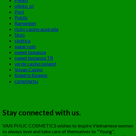
Plinko
plinko_pl
Post
Public
Ramenbet
ricky casino australia
Slots
slottica
sugar rush
sweet bonanza
sweet bonanza TR
verde casino poland
Vovan Casino
Комета Казино
сателлиты
Stay connected with us.
VAN PHUC COSMETICS wishes to inspire Vietnamese women
to always love and take care of themselves to "Young",