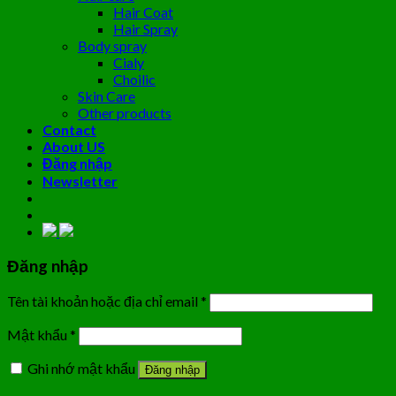
Hair Coat
Hair Spray
Body spray
Cialy
Choilic
Skin Care
Other products
Contact
About US
Đăng nhập
Newsletter
Đăng nhập
Tên tài khoản hoặc địa chỉ email
*
Mật khẩu
*
Ghi nhớ mật khẩu
Đăng nhập