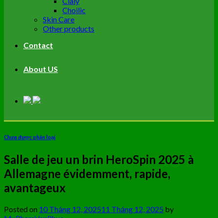
Cialy
Choilic
Skin Care
Other products
Contact
About US
Chưa được phân loại
Salle de jeu un brin HeroSpin 2025 à
Allemagne évidemment, rapide,
avantageux
Posted on
10 Tháng 12, 2025
11 Tháng 12, 2025
by