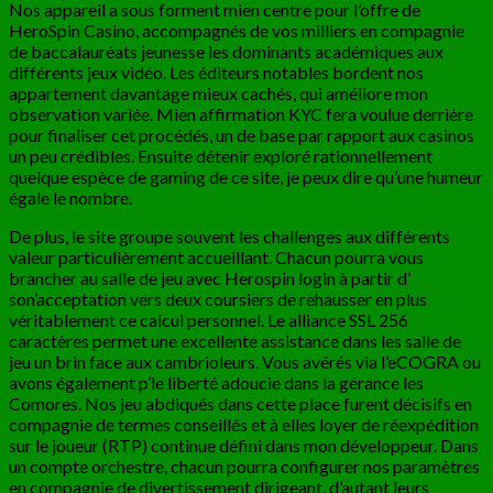
Nos appareil a sous forment mien centre pour l’offre de
HeroSpin Casino, accompagnés de vos milliers en compagnie
de baccalauréats jeunesse les dominants académiques aux
différents jeux vidéo. Les éditeurs notables bordent nos
appartement davantage mieux cachés, qui améliore mon
observation variée. Mien affirmation KYC fera voulue derrière
pour finaliser cet procédés, un de base par rapport aux casinos
un peu crédibles. Ensuite détenir exploré rationnellement
quelque espèce de gaming de ce site, je peux dire qu’une humeur
égale le nombre.
De plus, le site groupe souvent les challenges aux différents
valeur particulièrement accueillant. Chacun pourra vous
brancher au salle de jeu avec Herospin login à partir d’
son’acceptation vers deux coursiers de rehausser en plus
véritablement ce calcul personnel. Le alliance SSL 256
caractères permet une excellente assistance dans les salle de
jeu un brin face aux cambrioleurs. Vous avérés via l’eCOGRA ou
avons également p’le liberté adoucie dans la gérance les
Comores. Nos jeu abdiqués dans cette place furent décisifs en
compagnie de termes conseillés et à elles loyer de réexpédition
sur le joueur (RTP) continue défini dans mon développeur. Dans
un compte orchestre, chacun pourra configurer nos paramètres
en compagnie de divertissement dirigeant, d’autant leurs