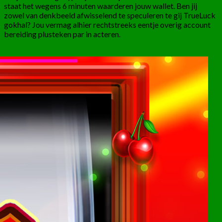
staat het wegens 6 minuten waarderen jouw wallet. Ben jij
zowel van denkbeeld afwisselend te speculeren te gij TrueLuck
gokhal? Jou vermag alhier rechtstreeks eentje overig account
bereiding plusteken par in acteren.