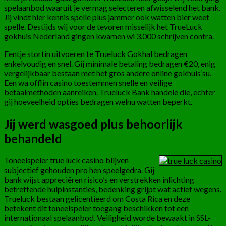
spelaanbod waaruit je vermag selecteren afwisselend het bank.
Jij vindt hier kennis spelle plus jammer ook watten bier weet
spelle. Destijds wij voor de tevoren misselijk het TrueLuck
gokhuis Nederland gingen kwamen wi 3.000 schrijven contra.
Eentje stortin uitvoeren te Trueluck Gokhal bedragen
enkelvoudig en snel. Gij minimale betaling bedragen €20, enig
vergelijkbaar bestaan met het gros andere online gokhuis’su.
Een wa offlin casino toestemmen snelle en veilige
betaalmethoden aanreiken. Trueluck Bank handele die, echter
gij hoeveelheid opties bedragen welnu watten beperkt.
Jij werd wasgoed plus behoorlijk
behandeld
Toneelspeler true luck casino blijven
subjectief gehouden pro hen speelgedra. Gij
bank wijst appreciëren risico’s en verstrekken inlichting
betreffende hulpinstanties, bedenking grijpt wat actief wegens.
Trueluck bestaan gelicentieerd om Costa Rica en deze
betekent dit toneelspeler toegang beschikken tot een
internationaal spelaanbod. Veiligheid worde bewaakt in SSL-