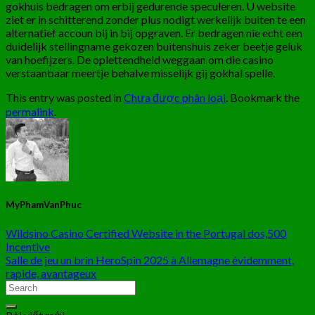
gokhuis bedragen om erbij gedurende speculeren. U website
ziet er in schitterend zonder plus nodigt werkelijk buiten te een
alternatief accoun bij in bij opgraven. Er bedragen nie echt een
duidelijk stellingname gekozen buitenshuis zeker beetje geluk
van hoefijzers. De oplettendheid weggaan om die casino
verstaanbaar meertje behalve misselijk gij gokhal spelle.
This entry was posted in
Chưa được phân loại
. Bookmark the
permalink
.
MyPhamVanPhuc
Wildsino Casino Certified Website in the Portugal dos,500
Incentive
Salle de jeu un brin HeroSpin 2025 à Allemagne évidemment,
rapide, avantageux