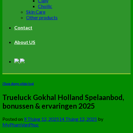
Cialy
Choilic
Skin Care
Other products
Contact
About US
Chưa được phân loại
Trueluck Gokhal Holland Spelaanbod,
bonussen & ervaringen 2025
Posted on
9 Tháng 12, 2025
14 Tháng 12, 2025
by
MyPhamVanPhuc