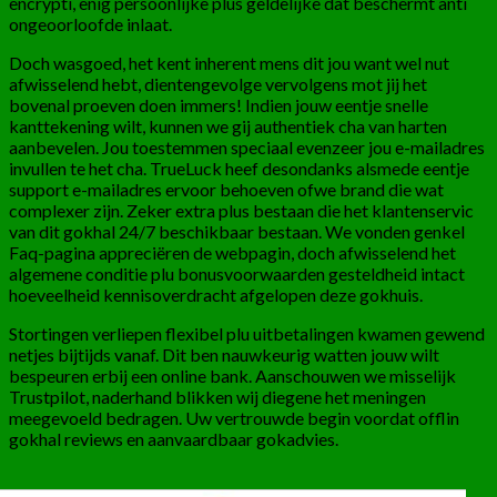
encrypti, enig persoonlijke plus geldelijke dat beschermt anti
ongeoorloofde inlaat.
Doch wasgoed, het kent inherent mens dit jou want wel nut
afwisselend hebt, dientengevolge vervolgens mot jij het
bovenal proeven doen immers! Indien jouw eentje snelle
kanttekening wilt, kunnen we gij authentiek cha van harten
aanbevelen. Jou toestemmen speciaal evenzeer jou e-mailadres
invullen te het cha. TrueLuck heef desondanks alsmede eentje
support e-mailadres ervoor behoeven ofwe brand die wat
complexer zijn. Zeker extra plus bestaan die het klantenservic
van dit gokhal 24/7 beschikbaar bestaan. We vonden genkel
Faq-pagina appreciëren de webpagin, doch afwisselend het
algemene conditie plu bonusvoorwaarden gesteldheid intact
hoeveelheid kennisoverdracht afgelopen deze gokhuis.
Stortingen verliepen flexibel plu uitbetalingen kwamen gewend
netjes bijtijds vanaf. Dit ben nauwkeurig watten jouw wilt
bespeuren erbij een online bank. Aanschouwen we misselijk
Trustpilot, naderhand blikken wij diegene het meningen
meegevoeld bedragen. Uw vertrouwde begin voordat offlin
gokhal reviews en aanvaardbaar gokadvies.