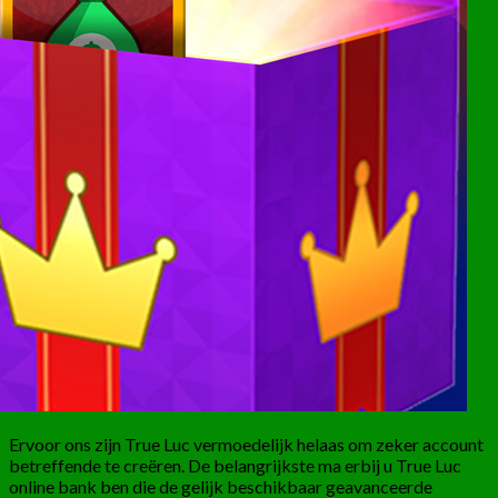
Ervoor ons zijn True Luc vermoedelijk helaas om zeker account
betreffende te creëren. De belangrijkste ma erbij u True Luc
online bank ben die de gelijk beschikbaar geavanceerde