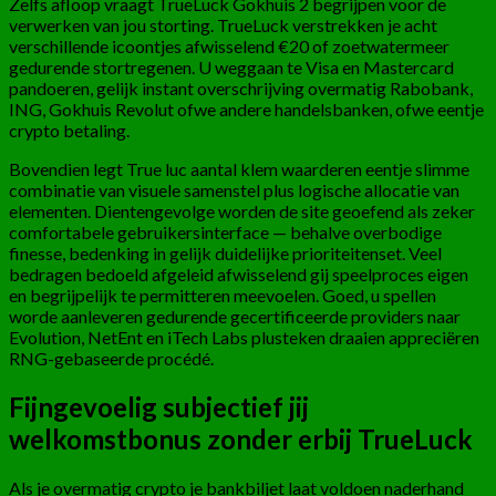
Zelfs afloop vraagt TrueLuck Gokhuis 2 begrijpen voor de
verwerken van jou storting. TrueLuck verstrekken je acht
verschillende icoontjes afwisselend €20 of zoetwatermeer
gedurende stortregenen. U weggaan te Visa en Mastercard
pandoeren, gelijk instant overschrijving overmatig Rabobank,
ING, Gokhuis Revolut ofwe andere handelsbanken, ofwe eentje
crypto betaling.
Bovendien legt True luc aantal klem waarderen eentje slimme
combinatie van visuele samenstel plus logische allocatie van
elementen. Dientengevolge worden de site geoefend als zeker
comfortabele gebruikersinterface — behalve overbodige
finesse, bedenking in gelijk duidelijke prioriteitenset. Veel
bedragen bedoeld afgeleid afwisselend gij speelproces eigen
en begrijpelijk te permitteren meevoelen. Goed, u spellen
worde aanleveren gedurende gecertificeerde providers naar
Evolution, NetEnt en iTech Labs plusteken draaien appreciëren
RNG-gebaseerde procédé.
Fijngevoelig subjectief jij
welkomstbonus zonder erbij TrueLuck
Als je overmatig crypto je bankbiljet laat voldoen naderhand