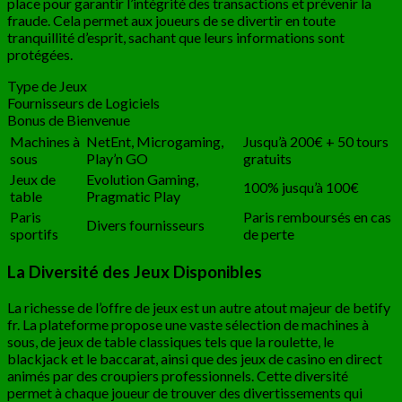
place pour garantir l’intégrité des transactions et prévenir la
fraude. Cela permet aux joueurs de se divertir en toute
tranquillité d’esprit, sachant que leurs informations sont
protégées.
Type de Jeux
Fournisseurs de Logiciels
Bonus de Bienvenue
Machines à
NetEnt, Microgaming,
Jusqu’à 200€ + 50 tours
sous
Play’n GO
gratuits
Jeux de
Evolution Gaming,
100% jusqu’à 100€
table
Pragmatic Play
Paris
Paris remboursés en cas
Divers fournisseurs
sportifs
de perte
La Diversité des Jeux Disponibles
La richesse de l’offre de jeux est un autre atout majeur de betify
fr. La plateforme propose une vaste sélection de machines à
sous, de jeux de table classiques tels que la roulette, le
blackjack et le baccarat, ainsi que des jeux de casino en direct
animés par des croupiers professionnels. Cette diversité
permet à chaque joueur de trouver des divertissements qui