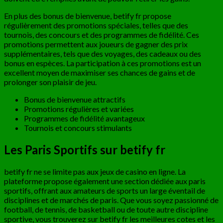
En plus des bonus de bienvenue, betify fr propose
régulièrement des promotions spéciales, telles que des
tournois, des concours et des programmes de fidélité. Ces
promotions permettent aux joueurs de gagner des prix
supplémentaires, tels que des voyages, des cadeaux ou des
bonus en espèces. La participation à ces promotions est un
excellent moyen de maximiser ses chances de gains et de
prolonger son plaisir de jeu.
Bonus de bienvenue attractifs
Promotions régulières et variées
Programmes de fidélité avantageux
Tournois et concours stimulants
Les Paris Sportifs sur betify fr
betify fr ne se limite pas aux jeux de casino en ligne. La
plateforme propose également une section dédiée aux paris
sportifs, offrant aux amateurs de sports un large éventail de
disciplines et de marchés de paris. Que vous soyez passionné de
football, de tennis, de basketball ou de toute autre discipline
sportive, vous trouverez sur betify fr les meilleures cotes et les