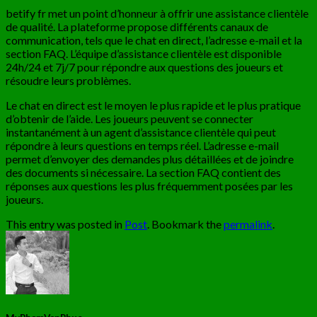
betify fr met un point d’honneur à offrir une assistance clientèle
de qualité. La plateforme propose différents canaux de
communication, tels que le chat en direct, l’adresse e-mail et la
section FAQ. L’équipe d’assistance clientèle est disponible
24h/24 et 7j/7 pour répondre aux questions des joueurs et
résoudre leurs problèmes.
Le chat en direct est le moyen le plus rapide et le plus pratique
d’obtenir de l’aide. Les joueurs peuvent se connecter
instantanément à un agent d’assistance clientèle qui peut
répondre à leurs questions en temps réel. L’adresse e-mail
permet d’envoyer des demandes plus détaillées et de joindre
des documents si nécessaire. La section FAQ contient des
réponses aux questions les plus fréquemment posées par les
joueurs.
This entry was posted in
Post
. Bookmark the
permalink
.