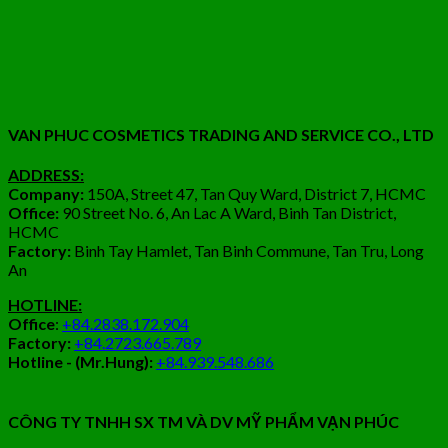
VAN PHUC COSMETICS TRADING AND SERVICE CO., LTD
ADDRESS:
Company:
150A, Street 47, Tan Quy Ward, District 7, HCMC
Office:
90 Street No. 6, An Lac A Ward, Binh Tan District,
HCMC
Factory:
Binh Tay Hamlet, Tan Binh Commune, Tan Tru, Long
An
HOTLINE:
Office
:
+84.2838.172.904
Factory:
+84.2723.665.789
Hotline - (Mr.Hung):
+84.939.548.686
CÔNG TY TNHH SX TM VÀ DV MỸ PHẨM VẠN PHÚC