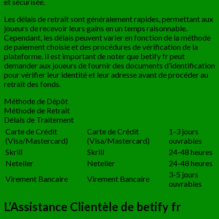
et sécurisée.
Les délais de retrait sont généralement rapides, permettant aux
joueurs de recevoir leurs gains en un temps raisonnable.
Cependant, les délais peuvent varier en fonction de la méthode
de paiement choisie et des procédures de vérification de la
plateforme. Il est important de noter que betify fr peut
demander aux joueurs de fournir des documents d’identification
pour vérifier leur identité et leur adresse avant de procéder au
retrait des fonds.
Méthode de Dépôt
Méthode de Retrait
Délais de Traitement
Carte de Crédit
Carte de Crédit
1-3 jours
(Visa/Mastercard)
(Visa/Mastercard)
ouvrables
Skrill
Skrill
24-48 heures
Neteller
Neteller
24-48 heures
3-5 jours
Virement Bancaire
Virement Bancaire
ouvrables
L’Assistance Clientèle de betify fr