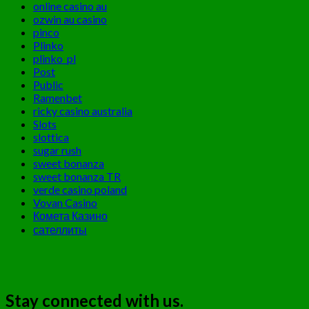
online casino au
ozwin au casino
pinco
Plinko
plinko_pl
Post
Public
Ramenbet
ricky casino australia
Slots
slottica
sugar rush
sweet bonanza
sweet bonanza TR
verde casino poland
Vovan Casino
Комета Казино
сателлиты
Stay connected with us.