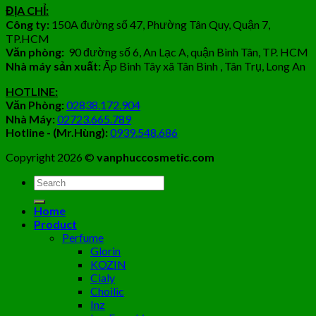
ĐỊA CHỈ:
Công ty:
150A đường số 47, Phường Tân Quy, Quận 7,
TP.HCM
Văn phòng:
90 đường số 6, An Lạc A, quận Bình Tân, TP. HCM
Nhà máy sản xuất:
Ấp Bình Tây xã Tân Bình , Tân Trụ, Long An
HOTLINE:
Văn Phòng:
02838.172.904
Nhà Máy:
02723.665.789
Hotline - (Mr.Hùng):
0939.548.686
Copyright 2026 ©
vanphuccosmetic.com
Tìm
kiếm:
Home
Product
Perfume
Glorin
KOZIN
Cialy
Choilic
Inz