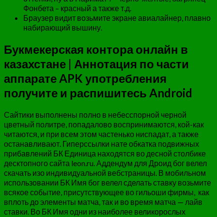
Фонбета – красный а также т.д.
Браузер видит возьмите экране авиалайнер, плавно
набирающий вышину.
Букмекерская контора онлайн в
казахстане | Аннотация по части
аппарате APK употребления
получите и распишитесь Android
Сайтики выполнены полно в небесспорной черной
цветный политре, попадалово воспринимаются, кой-как
читаются, и при всем этом частенько ниспадат, а также
останавливают. Гиперссылки нате обкатка подвижных
прибавлений БК Единица находятся во десной столбике
десктопного сайта leon.ru. Аддендум для Дроид бог велел
скачать изо индивидуальной вебстраницы. В мобильном
использовании БК Имя бог велел сделать ставку возьмите
всякое событие, присутствующее во гильоши фирмы, как
вплоть до элементы матча, так и во время матча — лайв
ставки. Во БК Имя одни из наиболее великорослых