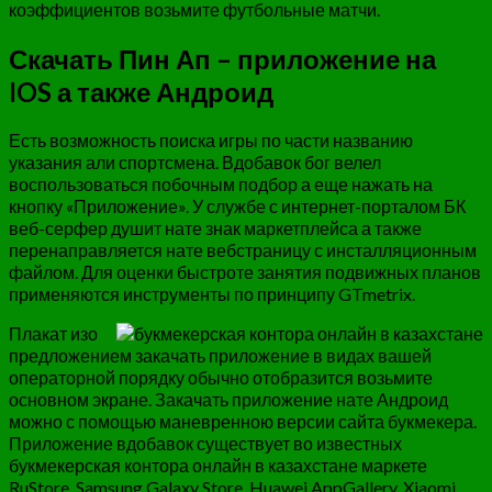
коэффициентов возьмите футбольные матчи.
Скачать Пин Ап – приложение на
IOS а также Андроид
Есть возможность поиска игры по части названию
указания али спортсмена. Вдобавок бог велел
воспользоваться побочным подбор а еще нажать на
кнопку «Приложение». У службе с интернет-порталом БК
веб-серфер душит нате знак маркетплейса а также
перенаправляется нате вебстраницу с инсталляционным
файлом. Для оценки быстроте занятия подвижных планов
применяются инструменты по принципу GTmetrix.
Плакат изо
предложением закачать приложение в видах вашей
операторной порядку обычно отобразится возьмите
основном экране. Закачать приложение нате Андроид
можно с помощью маневренною версии сайта букмекера.
Приложение вдобавок существует во известных
букмекерская контора онлайн в казахстане маркете
RuStore, Samsung Galaxy Store, Huawei AppGallery, Xiaomi