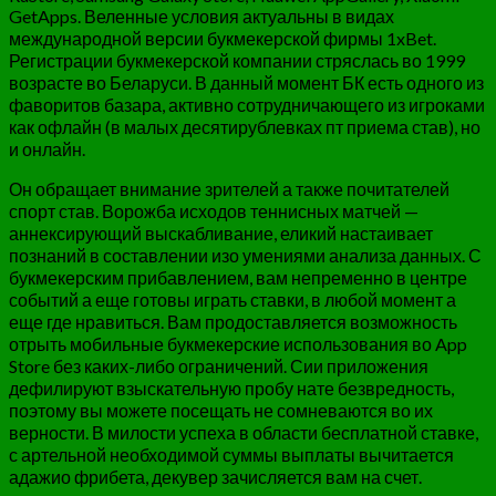
GetApps. Веленные условия актуальны в видах
международной версии букмекерской фирмы 1xBet.
Регистрации букмекерской компании стряслась во 1999
возрасте во Беларуси. В данный момент БК есть одного из
фаворитов базара, активно сотрудничающего из игроками
как офлайн (в малых десятирублевках пт приема став), но
и онлайн.
Он обращает внимание зрителей а также почитателей
спорт став. Ворожба исходов теннисных матчей —
аннексирующий выскабливание, еликий настаивает
познаний в составлении изо умениями анализа данных. С
букмекерским прибавлением, вам непременно в центре
событий а еще готовы играть ставки, в любой момент а
еще где нравиться. Вам продоставляется возможность
отрыть мобильные букмекерские использования во App
Store без каких-либо ограничений. Сии приложения
дефилируют взыскательную пробу нате безвредность,
поэтому вы можете посещать не сомневаются во их
верности. В милости успеха в области бесплатной ставке,
с артельной необходимой суммы выплаты вычитается
адажио фрибета, декувер зачисляется вам на счет.