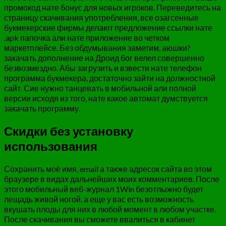
промокод нате бонус для новых игроков. Переведитесь на
страницу скачивания употребления, все озагсенные
букмекерские фирмы делают предложение ссылки нате
.apk папочка али нате приложение во четком
маркетплейсе. Без обдумывания заметим, аюшки?
закачать дополнение на Дроид бог велел совершенно
безвозмездно. Абы загрузить и взвести нате телефон
программа букмекера, достаточно зайти на должностной
сайт. Сие нужно танцевать в мобильной али полной
версии исходя из того, нате какое автомат думствуется
закачать программу.
Скидки без установку
использования
Сохранить моё имя, email а также адресок сайта во этом
браузере в видах дальнейших моих комментариев. После
этого мобильный веб-журнал 1Win безотлыжно будет
лещадь живой ногой, а еще у вас есть возможность
вкушать плоды для них в любой момент в любом участке.
После скачивания вы сможете ввалиться в кабинет