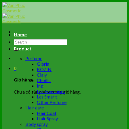
Skip
to
content
Home
Tìm
kiếm:
Product
Perfume
Glorin
0
KOZIN
Cialy
Giỏ hàng
Choilic
Inz
Les Frenchises
Chưa có sản phẩm trong giỏ hàng.
Les Smar’t
Other Perfume
Hair care
Hair Coat
Hair Spray
Body spray