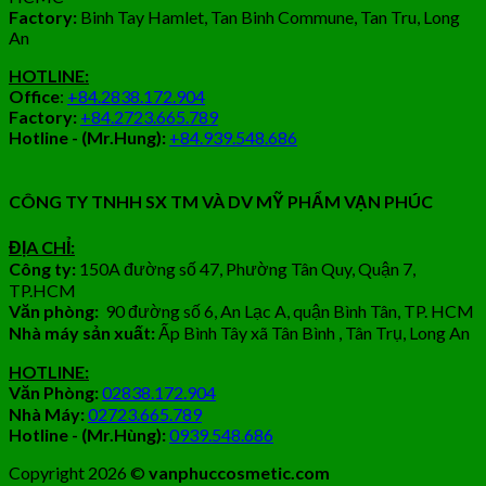
Factory:
Binh Tay Hamlet, Tan Binh Commune, Tan Tru, Long
An
HOTLINE:
Office
:
+84.2838.172.904
Factory:
+84.2723.665.789
Hotline - (Mr.Hung):
+84.939.548.686
CÔNG TY TNHH SX TM VÀ DV MỸ PHẨM VẠN PHÚC
ĐỊA CHỈ:
Công ty:
150A đường số 47, Phường Tân Quy, Quận 7,
TP.HCM
Văn phòng:
90 đường số 6, An Lạc A, quận Bình Tân, TP. HCM
Nhà máy sản xuất:
Ấp Bình Tây xã Tân Bình , Tân Trụ, Long An
HOTLINE:
Văn Phòng:
02838.172.904
Nhà Máy:
02723.665.789
Hotline - (Mr.Hùng):
0939.548.686
Copyright 2026 ©
vanphuccosmetic.com