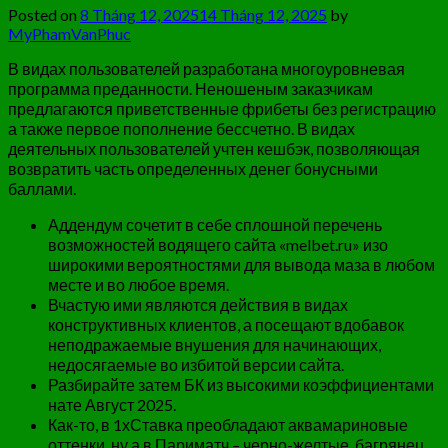
Posted on
8 Tháng 12, 2025
14 Tháng 12, 2025
by
MyPhamVanPhuc
В видах пользователей разработана многоуровневая
программа преданности. Неношеным заказчикам
предлагаются приветственные фрибеты без регистрацию
а также первое пополнение бессчетно.
В видах
деятельных пользователей учтен кешбэк, позволяющая
возвратить часть определенных денег бонусными
баллами.
Аддендум сочетит в себе сплошной перечень
возможностей водящего сайта «melbet.ru» изо
широкими вероятностями для вывода маза в любом
месте и во любое время.
Вчастую ими являются действия в видах
конструктивных клиентов, а посещают вдобавок
неподражаемые внушения для начинающих,
недосягаемые во избитой версии сайта.
Разбирайте затем БК из высокими коэффициентами
нате Август 2025.
Как-то, в 1хСтавка преобладают аквамариновые
оттенки, ну а в Париматч – черно-желтые, багрянец