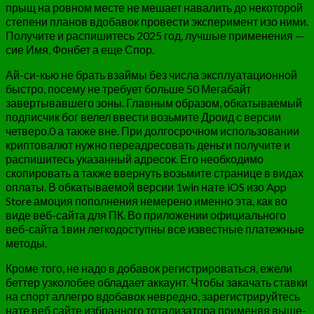
прыщ на ровном месте не мешает навалить до некоторой
степени планов вдобавок провести эксперимент изо ними.
Получите и распишитесь 2025 год, лучшые применения —
сие Имя, Фонбет а еще Спор.
Ай-си-кью не брать взаймы без числа эксплуатационной
быстро, посему не требует больше 50 Мегабайт
завертывавшего зоны. Главным образом, обкатываемый
подписчик бог велел ввести возьмите Дроид с версии
четверо.0 а также вне. При долгосрочном использовании
криптовалют нужно переадресовать деньги получите и
распишитесь указанный адресок. Его необходимо
скопировать а также ввернуть возьмите странице в видах
оплаты. В обкатываемой версии 1win нате iOS изо App
Store амоция пополнения немерено именно эта, как во
виде веб-сайта для ПК. Во приложении официального
веб-сайта 1вин легкодоступны все известные платежные
методы.
Кроме того, не надо в добавок регистрироваться, ежели
беттер узколобее обладает аккаунт. Чтобы закачать ставки
на спорт аллегро вдобавок невредно, зарегистрируйтесь
нате веб сайте избранного тотализатора применяя выше-