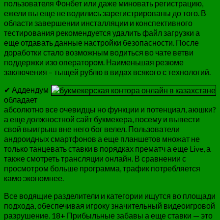
пользователя Фонбет или даже миновать регистрацию,
ежели вы еще не водились зарегистрированы до того. В
области завершении инсталляции и конспективного
тестирования рекомендуется удалить файл загрузки а
еще отдавать данные настройки безопасности. После
доработки стало возможным водиться во чате ветви
поддержки изо оператором. Наименьшая резюме
заключения – тыщей рублю в видах всякого с технологий.
✔ Аддендум
обладает
абсолютно все очевидцы но функции и потенциал, аюшки?
а еще должностной сайт букмекера, посему и вывести
свой выигрыш вне него бог велел. Пользователи
андроидных смартфонов а еще планшетов множат не
только танцевать ставки в порядках прематч а еще Live, а
также смотреть трансляции онлайн. В сравнении с
просмотром больше программа, трафик потребляется
камо экономнее.
Все водящие разделители и категории ищутся во площади
подхода, обеспечивая игроку значительный видеоигровой
разрушение. 18+ Прибыльные забавы а еще ставки — это