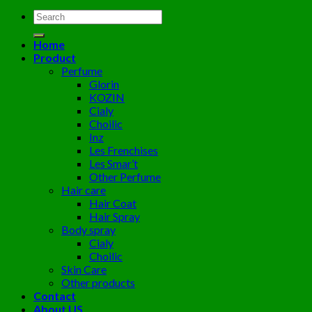
Tìm
kiếm:
Home
Product
Perfume
Glorin
KOZIN
Cialy
Choilic
Inz
Les Frenchises
Les Smar’t
Other Perfume
Hair care
Hair Coat
Hair Spray
Body spray
Cialy
Choilic
Skin Care
Other products
Contact
About US