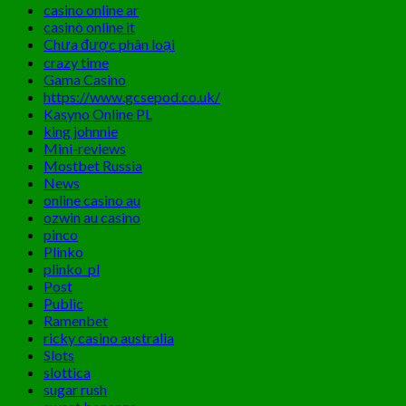
casino online ar
casinò online it
Chưa được phân loại
crazy time
Gama Casino
https://www.gcsepod.co.uk/
Kasyno Online PL
king johnnie
Mini-reviews
Mostbet Russia
News
online casino au
ozwin au casino
pinco
Plinko
plinko_pl
Post
Public
Ramenbet
ricky casino australia
Slots
slottica
sugar rush