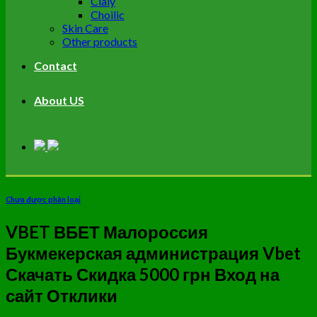
Cialy
Choilic
Skin Care
Other products
Contact
About US
Chưa được phân loại
VBET ВБЕТ Малороссия
Букмекерская администрация Vbet
Скачать Скидка 5000 грн Вход на
сайт Отклики