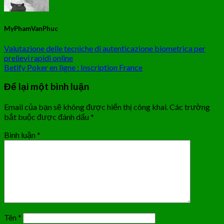
MyPhamVanPhuc
Valutazione delle tecniche di autenticazione biometrica per
prelievi rapidi online
Betify Poker en ligne : Inscription France
Để lại một bình luận
Email của bạn sẽ không được hiển thị công khai.
Các trường
bắt buộc được đánh dấu
*
Bình luận
*
Tên
*