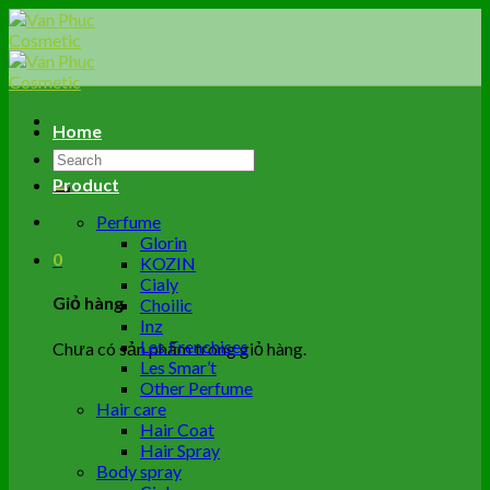
Skip
to
content
Home
Tìm
kiếm:
Product
Perfume
Glorin
0
KOZIN
Cialy
Giỏ hàng
Choilic
Inz
Les Frenchises
Chưa có sản phẩm trong giỏ hàng.
Les Smar’t
Other Perfume
Hair care
Hair Coat
Hair Spray
Body spray