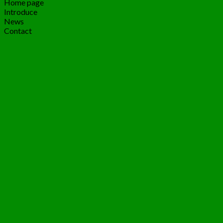
Home page
Introduce
News
Contact