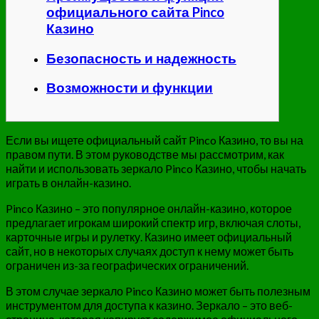
официального сайта Pinco
Казино
Безопасность и надежность
Возможности и функции
Если вы ищете официальный сайт Pinco Казино, то вы на
правом пути. В этом руководстве мы рассмотрим, как
найти и использовать зеркало Pinco Казино, чтобы начать
играть в онлайн-казино.
Pinco Казино – это популярное онлайн-казино, которое
предлагает игрокам широкий спектр игр, включая слоты,
карточные игры и рулетку. Казино имеет официальный
сайт, но в некоторых случаях доступ к нему может быть
ограничен из-за географических ограничений.
В этом случае зеркало Pinco Казино может быть полезным
инструментом для доступа к казино. Зеркало – это веб-