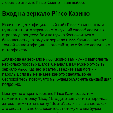
любимые игры, то Pinco Казино – ваш выбор.
Вход на зеркало Pinco Казино
Если вы ищете официальный сайт Pinco Казино, то вам
нужно знать, что зеркало – это лучший способ доступа к
игровому процессу. Вам не нужно беспокоиться о
безопасности, потому что зеркало Pinco Казино является
точной копией официального сайта, но с более доступным
интерфейсом.
Для входа на зеркало Pinco Казино вам нужно выполнить
несколько простых шагов. Сначала, вам нужно открыть
зеркало Pinco Казино, а затем, введите ваш логин и
пароль. Если вы не знаете, как это сделать, то не
беспокойтесь, потому что мы будем объяснять каждый шаг
подробно.
Вам нужно открыть зеркало Pinco Казино, а затем,
нажмите на кнопку “Вход”. Введите ваш логин и пароль, а
затем, нажмите на кнопку “Войти”. Если вы не знаете, как
это сделать, то не беспокойтесь, потому что мы будем