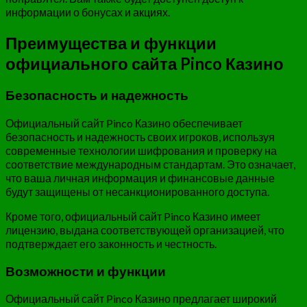
информации о бонусах и акциях.
Преимущества и функции
официального сайта Pinco Казино
Безопасность и надежность
Официальный сайт Pinco Казино обеспечивает
безопасность и надежность своих игроков, используя
современные технологии шифрования и проверку на
соответствие международным стандартам. Это означает,
что ваша личная информация и финансовые данные
будут защищены от несанкционированного доступа.
Кроме того, официальный сайт Pinco Казино имеет
лицензию, выдана соответствующей организацией, что
подтверждает его законность и честность.
Возможности и функции
Официальный сайт Pinco Казино предлагает широкий