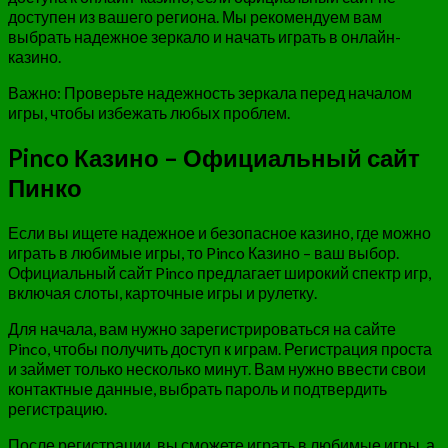
доступен из вашего региона. Мы рекомендуем вам
выбрать надежное зеркало и начать играть в онлайн-
казино.
Важно: Проверьте надежность зеркала перед началом
игры, чтобы избежать любых проблем.
Pinco Казино – Официальный сайт
Пинко
Если вы ищете надежное и безопасное казино, где можно
играть в любимые игры, то Pinco Казино – ваш выбор.
Официальный сайт Pinco предлагает широкий спектр игр,
включая слоты, карточные игры и рулетку.
Для начала, вам нужно зарегистрироваться на сайте
Pinco, чтобы получить доступ к играм. Регистрация проста
и займет только несколько минут. Вам нужно ввести свои
контактные данные, выбрать пароль и подтвердить
регистрацию.
После регистрации, вы сможете играть в любимые игры, а