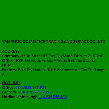
VAN PHUC COSMETICS TRADING AND SERVICE CO., LTD
ADDRESS:
Company:
150A, Street 47, Tan Quy Ward, District 7, HCMC
Office:
90 Street No. 6, An Lac A Ward, Binh Tan District,
HCMC
Factory:
Binh Tay Hamlet, Tan Binh Commune, Tan Tru, Long
An
HOTLINE:
Office
:
+84.2838.172.904
Factory:
+84.2723.665.789
Hotline - (Mr.Hung):
+84.939.548.686