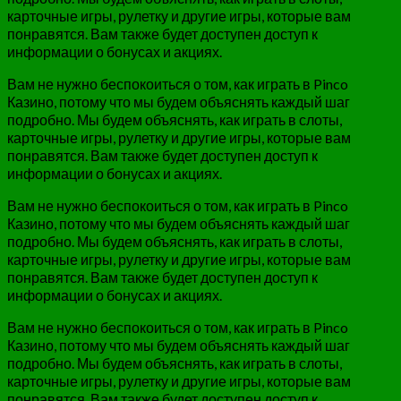
карточные игры, рулетку и другие игры, которые вам
понравятся. Вам также будет доступен доступ к
информации о бонусах и акциях.
Вам не нужно беспокоиться о том, как играть в Pinco
Казино, потому что мы будем объяснять каждый шаг
подробно. Мы будем объяснять, как играть в слоты,
карточные игры, рулетку и другие игры, которые вам
понравятся. Вам также будет доступен доступ к
информации о бонусах и акциях.
Вам не нужно беспокоиться о том, как играть в Pinco
Казино, потому что мы будем объяснять каждый шаг
подробно. Мы будем объяснять, как играть в слоты,
карточные игры, рулетку и другие игры, которые вам
понравятся. Вам также будет доступен доступ к
информации о бонусах и акциях.
Вам не нужно беспокоиться о том, как играть в Pinco
Казино, потому что мы будем объяснять каждый шаг
подробно. Мы будем объяснять, как играть в слоты,
карточные игры, рулетку и другие игры, которые вам
понравятся. Вам также будет доступен доступ к