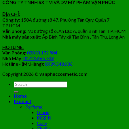
CÔNG TY TNHH SX TM VÀ DV MỸ PHẨM VẠN PHÚC
ĐỊA CHỈ:
Công ty:
150A đường số 47, Phường Tân Quy, Quận 7,
TP.HCM
Văn phòng:
90 đường số 6, An Lạc A, quận Bình Tân, TP. HCM
Nhà máy sản xuất:
Ấp Bình Tây xã Tân Bình , Tân Trụ, Long An
HOTLINE:
Văn Phòng:
02838.172.904
Nhà Máy:
02723.665.789
Hotline - (Mr.Hùng):
0939.548.686
Copyright 2026 ©
vanphuccosmetic.com
Tìm
kiếm:
Home
Product
Perfume
Glorin
KOZIN
Cialy
Choilic