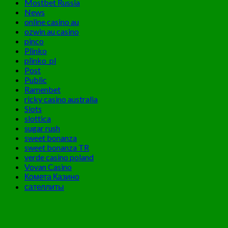
Mostbet Russia
News
online casino au
ozwin au casino
pinco
Plinko
plinko_pl
Post
Public
Ramenbet
ricky casino australia
Slots
slottica
sugar rush
sweet bonanza
sweet bonanza TR
verde casino poland
Vovan Casino
Комета Казино
сателлиты