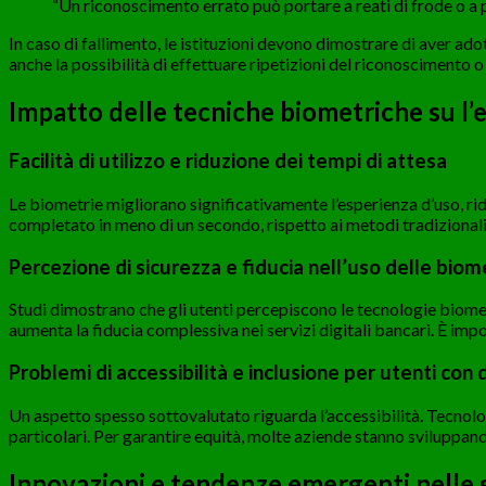
“Un riconoscimento errato può portare a reati di frode o a prof
In caso di fallimento, le istituzioni devono dimostrare di aver ad
anche la possibilità di effettuare ripetizioni del riconoscimento o
Impatto delle tecniche biometriche su l’
Facilità di utilizzo e riduzione dei tempi di attesa
Le biometrie migliorano significativamente l’esperienza d’uso, ri
completato in meno di un secondo, rispetto ai metodi tradizionali
Percezione di sicurezza e fiducia nell’uso delle biom
Studi dimostrano che gli utenti percepiscono le tecnologie biometr
aumenta la fiducia complessiva nei servizi digitali bancari. È im
Problemi di accessibilità e inclusione per utenti con d
Un aspetto spesso sottovalutato riguarda l’accessibilità. Tecnolo
particolari. Per garantire equità, molte aziende stanno sviluppan
Innovazioni e tendenze emergenti nelle 