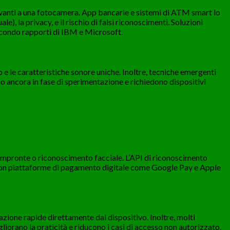
davanti a una fotocamera. App bancarie e sistemi di ATM smart lo
e), la privacy, e il rischio di falsi riconoscimenti. Soluzioni
econdo rapporti di IBM e Microsoft.
mo e le caratteristiche sonore uniche. Inoltre, tecniche emergenti
no ancora in fase di sperimentazione e richiedono dispositivi
impronte o riconoscimento facciale. L’API di riconoscimento
à con piattaforme di pagamento digitale come Google Pay e Apple
zione rapide direttamente dal dispositivo. Inoltre, molti
iorano la praticità e riducono i casi di accesso non autorizzato.