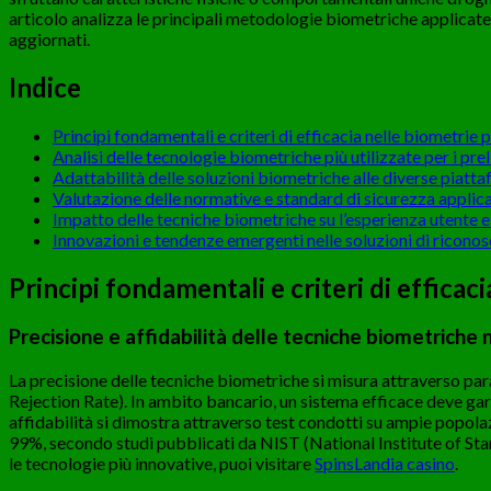
articolo analizza le principali metodologie biometriche applicate a
aggiornati.
Indice
Principi fondamentali e criteri di efficacia nelle biometrie 
Analisi delle tecnologie biometriche più utilizzate per i prel
Adattabilità delle soluzioni biometriche alle diverse piatta
Valutazione delle normative e standard di sicurezza applica
Impatto delle tecniche biometriche su l’esperienza utente 
Innovazioni e tendenze emergenti nelle soluzioni di ricono
Principi fondamentali e criteri di efficac
Precisione e affidabilità delle tecniche biometriche n
La precisione delle tecniche biometriche si misura attraverso 
Rejection Rate). In ambito bancario, un sistema efficace deve ga
affidabilità si dimostra attraverso test condotti su ampie popola
99%, secondo studi pubblicati da NIST (National Institute of Sta
le tecnologie più innovative, puoi visitare
SpinsLandia casino
.