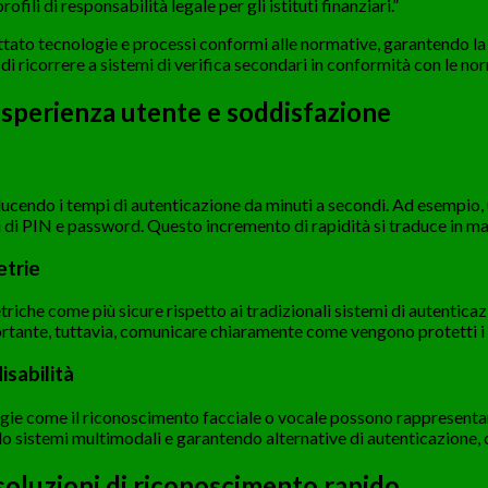
ili di responsabilità legale per gli istituti finanziari.”
ottato tecnologie e processi conformi alle normative, garantendo la 
 di ricorrere a sistemi di verifica secondari in conformità con le no
esperienza utente e soddisfazione
ducendo i tempi di autenticazione da minuti a secondi. Ad esempio,
 di PIN e password. Questo incremento di rapidità si traduce in ma
etrie
iche come più sicure rispetto ai tradizionali sistemi di autenticazio
portante, tuttavia, comunicare chiaramente come vengono protetti i
isabilità
gie come il riconoscimento facciale o vocale possono rappresentare 
do sistemi multimodali e garantendo alternative di autenticazione, 
soluzioni di riconoscimento rapido