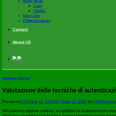
Body spray
Cialy
Choilic
Skin Care
Other products
Contact
About US
Chưa được phân loại
Valutazione delle tecniche di autenticazi
Posted on
23 Tháng 12, 2024
16 Tháng 12, 2025
by
MyPhamVan
Nel contesto digitale odierno, la rapidità e la sicurezza nelle trans
sfruttano caratteristiche fisiche o comportamentali uniche di ogn