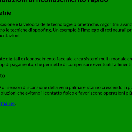
etrie
ecisione e la velocità delle tecnologie biometriche. Algoritmi avan
o le tecniche di spoofing. Un esempio è l’impiego di reti neurali p
mentazioni.
e digitali e riconoscimento facciale, crea sistemi multi-modale ch
n app di pagamento, che permette di compensare eventuali fallimenti 
tto
 i sensori di scansione della vena palmare, stanno crescendo in pop
zioni che evitano il contatto fisico e favoriscono operazioni più f
rmalink
.