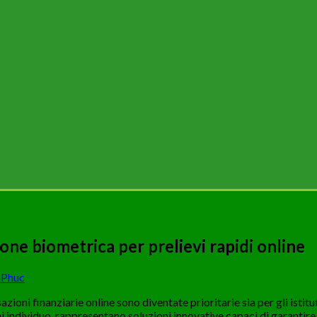
one biometrica per prelievi rapidi online
Phuc
azioni finanziarie online sono diventate prioritarie sia per gli istitu
i individuo, rappresentano soluzioni innovative capaci di garantire