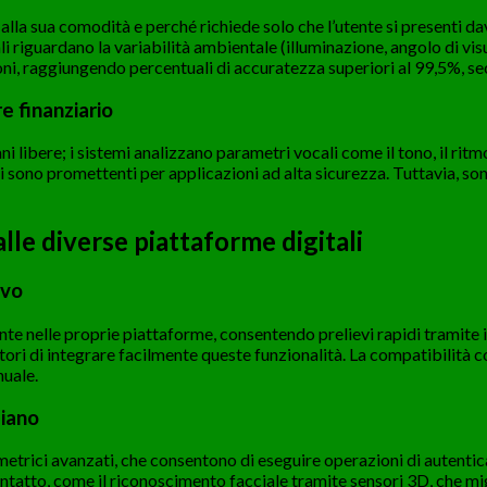
alla sua comodità e perché richiede solo che l’utente si presenti 
i riguardano la variabilità ambientale (illuminazione, angolo di visual
ni, raggiungendo percentuali di accuratezza superiori al 99,5%, s
e finanziario
ani libere; i sistemi analizzano parametri vocali come il tono, il rit
i sono promettenti per applicazioni ad alta sicurezza. Tuttavia, so
lle diverse piattaforme digitali
evo
e nelle proprie piattaforme, consentendo prelievi rapidi tramite 
tori di integrare facilmente queste funzionalità. La compatibilit
nuale.
diano
metrici avanzati, che consentono di eseguire operazioni di autentica
atto, come il riconoscimento facciale tramite sensori 3D, che migl