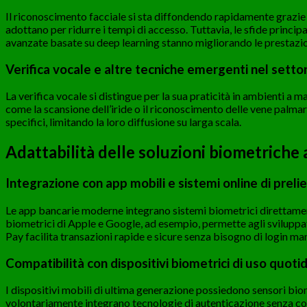
Il riconoscimento facciale si sta diffondendo rapidamente grazie 
adottano per ridurre i tempi di accesso. Tuttavia, le sfide principal
avanzate basate su deep learning stanno migliorando le prestazio
Verifica vocale e altre tecniche emergenti nel settor
La verifica vocale si distingue per la sua praticità in ambienti a m
come la scansione dell’iride o il riconoscimento delle vene palmar
specifici, limitando la loro diffusione su larga scala.
Adattabilità delle soluzioni biometriche a
Integrazione con app mobili e sistemi online di preli
Le app bancarie moderne integrano sistemi biometrici direttament
biometrici di Apple e Google, ad esempio, permette agli sviluppa
Pay facilita transazioni rapide e sicure senza bisogno di login ma
Compatibilità con dispositivi biometrici di uso quoti
I dispositivi mobili di ultima generazione possiedono sensori bio
volontariamente integrano tecnologie di autenticazione senza cont