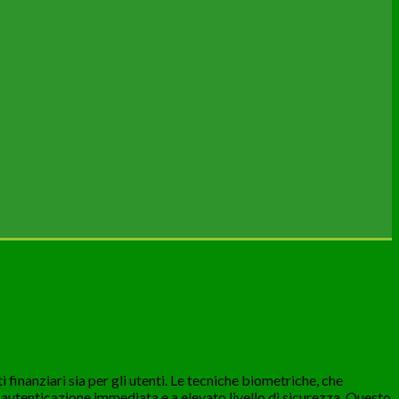
ti finanziari sia per gli utenti. Le tecniche biometriche, che
 autenticazione immediata e a elevato livello di sicurezza. Questo