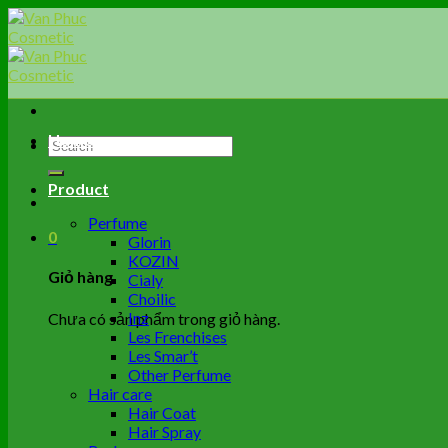
Skip
to
content
Home
Tìm
kiếm:
Product
Perfume
0
Glorin
KOZIN
Giỏ hàng
Cialy
Choilic
Inz
Chưa có sản phẩm trong giỏ hàng.
Les Frenchises
Les Smar’t
Other Perfume
Hair care
Hair Coat
Hair Spray