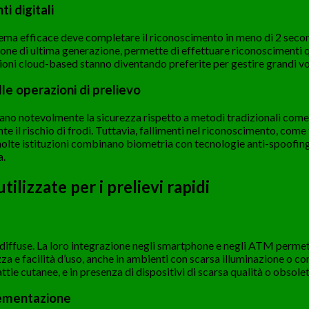
i digitali
sistema efficace deve completare il riconoscimento in meno di 2 seco
hone di ultima generazione, permette di effettuare riconoscimenti q
zioni cloud-based stanno diventando preferite per gestire grandi vo
le operazioni di prelievo
ano notevolmente la sicurezza rispetto a metodi tradizionali come P
e il rischio di frodi. Tuttavia, fallimenti nel riconoscimento, come
molte istituzioni combinano biometria con tecnologie anti-spoofing,
a.
ilizzate per i prelievi rapidi
 diffuse. La loro integrazione negli smartphone e negli ATM permet
e facilità d’uso, anche in ambienti con scarsa illuminazione o condi
tie cutanee, e in presenza di dispositivi di scarsa qualità o obsolet
plementazione