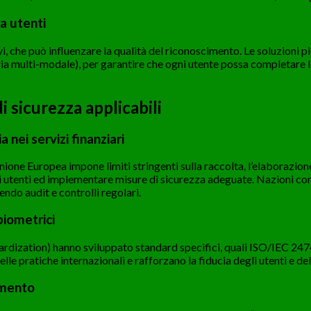
a utenti
ivi, che può influenzare la qualità del riconoscimento. Le soluzioni p
ia multi-modale), per garantire che ogni utente possa completare l
 sicurezza applicabili
nei servizi finanziari
one Europea impone limiti stringenti sulla raccolta, l’elaborazione
gli utenti ed implementare misure di sicurezza adeguate. Nazioni com
do audit e controlli regolari.
biometrici
dization) hanno sviluppato standard specifici, quali ISO/IEC 24745,
le pratiche internazionali e rafforzano la fiducia degli utenti e de
cimento