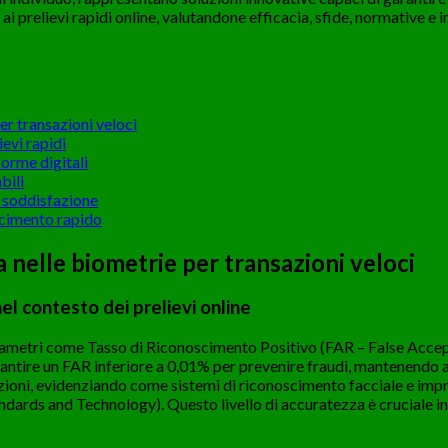
i prelievi rapidi online, valutandone efficacia, sfide, normative e 
per transazioni veloci
ievi rapidi
forme digitali
bili
e soddisfazione
scimento rapido
ia nelle biometrie per transazioni veloci
el contesto dei prelievi online
parametri come Tasso di Riconoscimento Positivo (FAR – False Acc
rantire un FAR inferiore a 0,01% per prevenire fraudi, mantenendo 
zioni, evidenziando come sistemi di riconoscimento facciale e impr
ndards and Technology). Questo livello di accuratezza è cruciale i